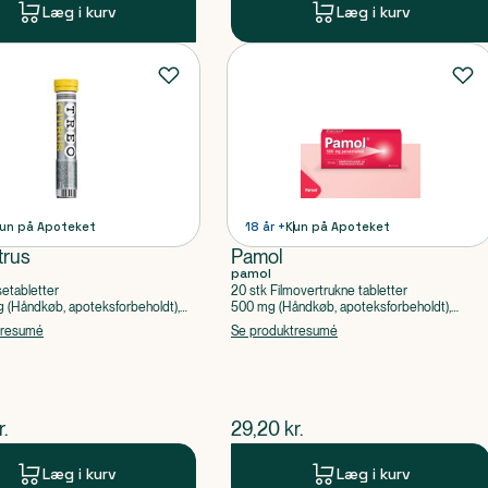
Læg i kurv
Læg i kurv
un på Apoteket
18 år +
Kun på Apoteket
trus
Pamol
pamol
setabletter
20 stk Filmovertrukne tabletter
(Håndkøb, apoteksforbeholdt),
500 mg (Håndkøb, apoteksforbeholdt),
ylsyre, Caffein
Paracetamol
tresumé
Se produktresumé
ende pris
$
nuværende pris
r.
29,20
kr.
Læg i kurv
Læg i kurv