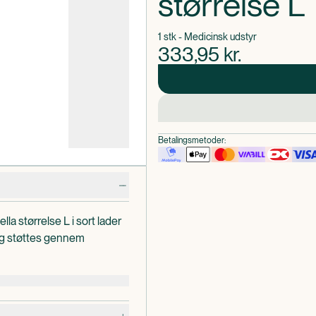
størrelse L
1 stk - Medicinsk udstyr
333,95
kr.
Betalingsmetoder:
a størrelse L i sort lader
ing støttes gennem
lse: Lette forstrækninger,
, ledhævelser.
a størrelse L er lavet