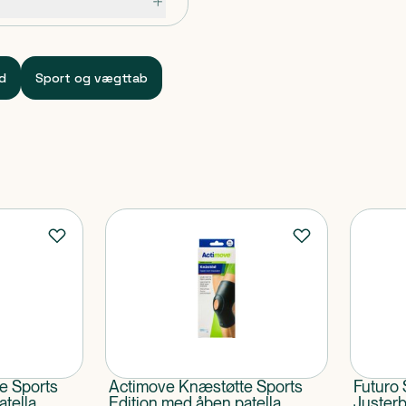
 patella størrelse L.
ed
Sport og vægttab
e Sports
Actimove Knæstøtte Sports
Futuro
atella
Edition med åben patella
Justerb