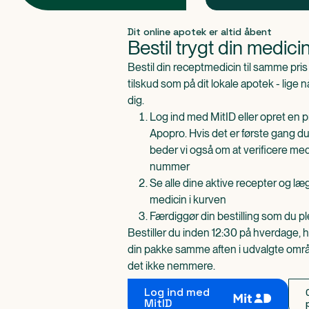
Produkt 1 af 0
Dit online apotek er altid åbent
Bestil trygt din medici
Bestil din receptmedicin til samme pr
tilskud som på dit lokale apotek - lige 
dig.
Log ind med MitID eller opret en pr
Apopro. Hvis det er første gang du
beder vi også om at verificere me
nummer
Se alle dine aktive recepter og l
medicin i kurven
Færdiggør din bestilling som du pl
Bestiller du inden 12:30 på hverdage, h
din pakke samme aften i udvalgte områd
det ikke nemmere.
Log ind med
MitID