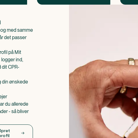
n
is og med samme
når det passer
ofil på Mit
 logger ind,
d dit CPR-
æg din ønskede
ejer
ar du allerede
er - så bliver
Opret
profil