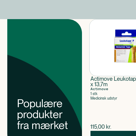
Produkter
Actimove Leukotap
x 13,7m
Actimove
1 stk
Medicinsk udstyr
Populære
produkter
fra mærket
$
nuværende pris
115,00
kr.