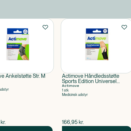
e Ankelstøtte Str. M
Actimove Håndledsstøtte
Sports Edition Universel
størrelse
Actimove
udstyr
1 stk
Medicinsk udstyr
ende pris
$
nuværende pris
kr.
166,95
kr.