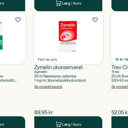
urv
Læg i kurv
Fast lav pris
18 år +
K
Zymelin ukonserveret
Treo Ci
Zymelin
Treo
ter
20 ml Næsespray, opløsning
20 stk Bru
rbeholdt),
1 mg/ml, Xylometazolinhydrochlorid
500+50 mg 
Acetylsalic
Se produktresumé
Se produk
$
nuværende pris
$
nuvær
89,95
kr.
52,05
k
urv
Læg i kurv