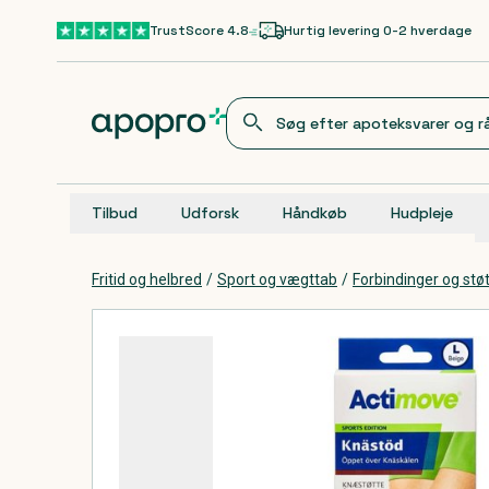
Gå til hovedindhold
TrustScore 4.8
Hurtig levering 0-2 hverdage
Tilbud
Udforsk
Håndkøb
Hudpleje
Fritid og helbred
/
Sport og vægttab
/
Forbindinger og st