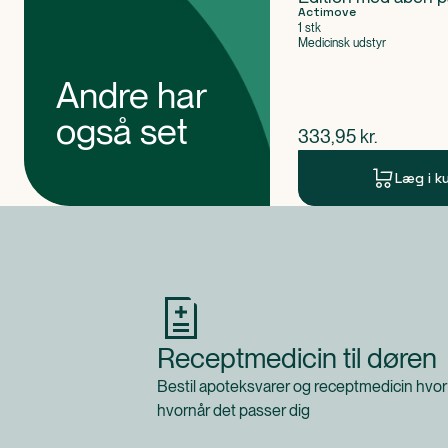
størrelse M
Actimove
1 stk
Medicinsk udstyr
Andre har
også set
$
nuværende pris
333,95
kr.
Læg i k
Produkt 1 af 0
Receptmedicin til døren
Bestil apoteksvarer og receptmedicin hvor
hvornår det passer dig