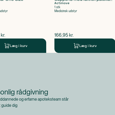
størrelse L
Actimove
1 stk
udstyr
Medicinsk udstyr
ende pris
$
nuværende pris
kr.
166,95
kr.
Læg i kurv
Læg i kurv
onlig rådgivning
ddannede og erfarne apoteksteam står
at guide dig