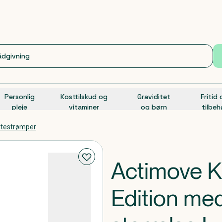
Personlig
Kosttilskud og
Graviditet
Fritid
pleje
vitaminer
og børn
tilbeh
øttestrømper
Actimove K
Edition med