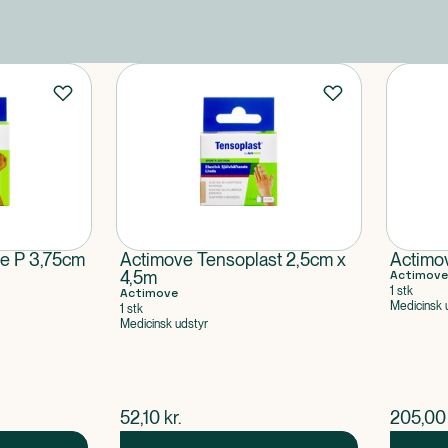
e P 3,75cm
Actimove Tensoplast 2,5cm x
Actimov
4,5m
Actimove
1 stk
Actimove
Medicinsk 
1 stk
Medicinsk udstyr
$
nuværende pris
$
nuvær
52,10
kr.
205,00