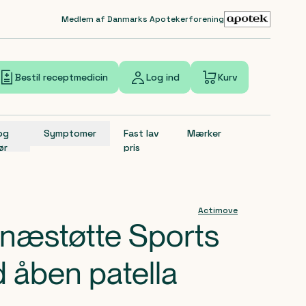
Medlem af Danmarks Apotekerforening
Bestil receptmedicin
Log ind
Kurv
 og
Symptomer
Fast lav
Mærker
ør
pris
Actimove
næstøtte Sports
 åben patella