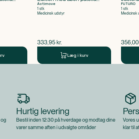
størrelse XL
Actimove
FUTURO
1 stk
1 stk
Medicinsk udstyr
Medicinsk 
$
nuværende pris
$
nuvær
333,95
kr.
356,00
urv
Læg i kurv
Hurtig levering
Pers
 og
Bestil inden 12:30 på hverdage og modtag dine
Vores u
varer samme aften i udvalgte områder
klar til 