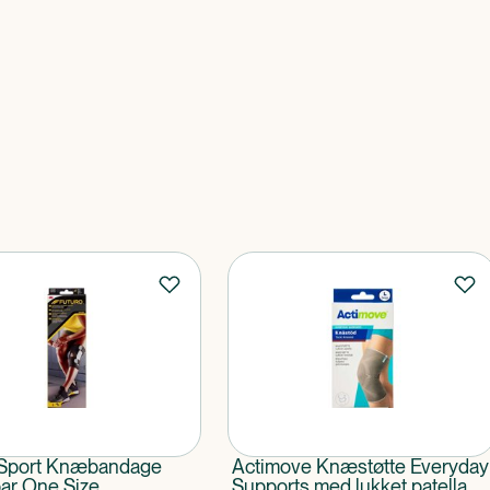
 Sport Knæbandage
Actimove Knæstøtte Everyday
ar One Size
Supports med lukket patella