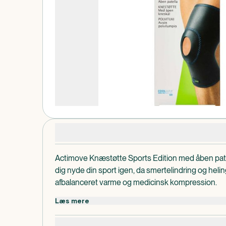
Produktdetaljer
Actimove Knæstøtte Sports Edition med åben patell
dig nyde din sport igen, da smertelindring og hel
afbalanceret varme og medicinsk kompression.
Hjælper med smertefulde knæskader og forebygge
Læs mere
forstuvninger og slagskader, mindre meniskskader
Actimove Knæstøtte Sports Edition med åben patell