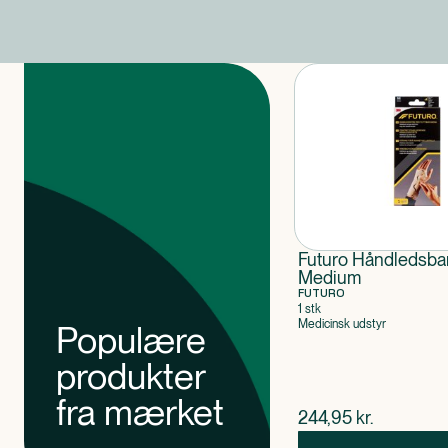
Produkter
Futuro Håndledsb
Medium
FUTURO
1 stk
Medicinsk udstyr
Populære
produkter
fra mærket
$
nuværende pris
244,95
kr.