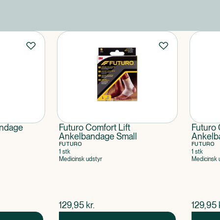
andage
Futuro Comfort Lift
Futuro 
Ankelbandage Small
Ankelb
FUTURO
FUTURO
1 stk
1 stk
Medicinsk udstyr
Medicinsk 
$
nuværende pris
$
nuvær
129,95
kr.
129,95