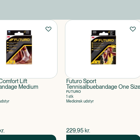
Comfort Lift
Futuro Sport
andage Medium
Tennisalbuebandage One Siz
FUTURO
1 stk
udstyr
Medicinsk udstyr
ende pris
$
nuværende pris
kr.
229,95
kr.