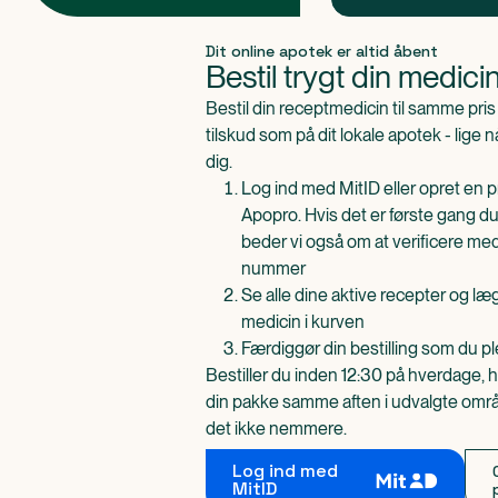
Produkt 1 af 0
Dit online apotek er altid åbent
Bestil trygt din medici
Bestil din receptmedicin til samme pr
tilskud som på dit lokale apotek - lige 
dig.
Log ind med MitID eller opret en pr
Apopro. Hvis det er første gang du
beder vi også om at verificere me
nummer
Se alle dine aktive recepter og l
medicin i kurven
Færdiggør din bestilling som du pl
Bestiller du inden 12:30 på hverdage, h
din pakke samme aften i udvalgte områd
det ikke nemmere.
Log ind med
MitID