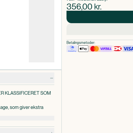
356,00
kr.
Betalingsmetoder:
R KLASSIFICERET SOM
age, som giver ekstra
iliseringsstivere i hver
ved knæet.