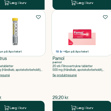
Læg i kurv
Læg i kurv
un på Apoteket
18 år +
Kun på Apoteket
trus
Pamol
pamol
setabletter
20 stk Filmovertrukne tabletter
(Håndkøb, apoteksforbeholdt),
500 mg (Håndkøb, apoteksforbeholdt),
ylsyre, Caffein
Paracetamol
tresumé
Se produktresumé
ende pris
$
nuværende pris
r.
29,20
kr.
Læg i kurv
Læg i kurv