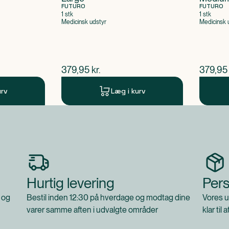
FUTURO
FUTURO
1 stk
1 stk
Medicinsk udstyr
Medicinsk 
$
nuværende pris
$
nuvær
379,95
kr.
379,95
urv
Læg i kurv
Hurtig levering
Pers
 og
Bestil inden 12:30 på hverdage og modtag dine
Vores u
varer samme aften i udvalgte områder
klar til 