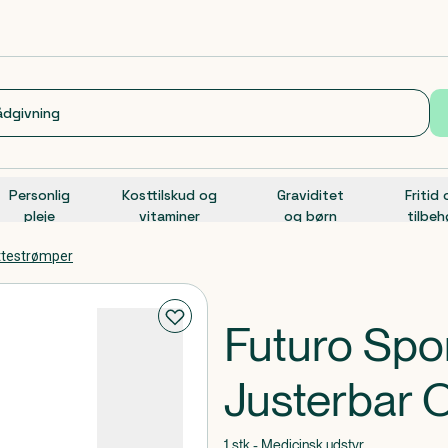
Personlig
Kosttilskud og
Graviditet
Fritid
pleje
vitaminer
og børn
tilbeh
øttestrømper
Futuro Sp
Justerbar 
1 stk - Medicinsk udstyr