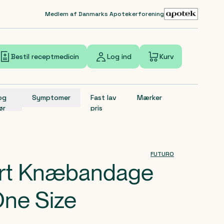
Medlem af Danmarks Apotekerforening
Bestil receptmedicin
Log ind
Kurv
 og
Symptomer
Fast lav
Mærker
ør
pris
FUTURO
ort Knæbandage
One Size