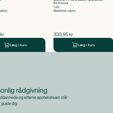
størrelse M
Actimove
1 stk
udstyr
Medicinsk udstyr
ende pris
$
nuværende pris
kr.
333,95
kr.
Læg i kurv
Læg i kurv
onlig rådgivning
ddannede og erfarne apoteksteam står
at guide dig