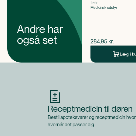
1 stk
Medicinsk udstyr
Andre har
også set
$
nuværende pris
284,95
kr.
Læg i k
Produkt 1 af 0
Receptmedicin til døren
Bestil apoteksvarer og receptmedicin hvor
hvornår det passer dig