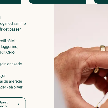
n
is og med samme
når det passer
ofil på Mit
 logger ind,
d dit CPR-
æg din ønskede
ejer
ar du allerede
er - så bliver
Opret
profil