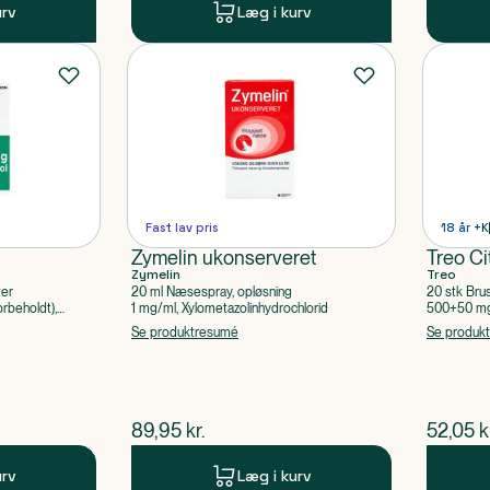
urv
Læg i kurv
Fast lav pris
18 år +
K
Zymelin ukonserveret
Treo Ci
Zymelin
Treo
ter
20 ml Næsespray, opløsning
20 stk Bru
rbeholdt),
1 mg/ml, Xylometazolinhydrochlorid
500+50 mg 
Acetylsalic
Se produktresumé
Se produk
$
nuværende pris
$
nuvær
89,95
kr.
52,05
k
urv
Læg i kurv