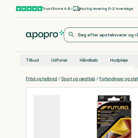
Gå til hovedindhold
TrustScore 4.8
Hurtig levering 0-2 hverdage
Tilbud
Udforsk
Håndkøb
Hudpleje
Fritid og helbred
/
Sport og vægttab
/
Forbindinger og st