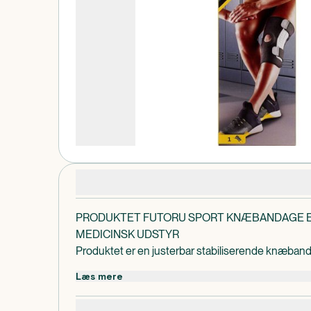
Produktdetaljer
PRODUKTET FUTORU SPORT KNÆBANDAGE E
MEDICINSK UDSTYR
Produktet er en justerbar stabiliserende knæband
støtte til svage og skadede knæ. Bandagen har stab
Læs mere
side, for at opnå maksimal støtte og stabilisering 