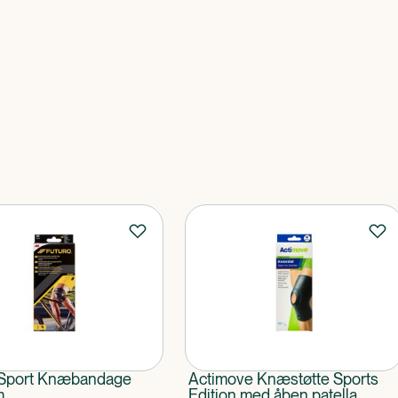
 Sport Knæbandage
Actimove Knæstøtte Sports
m
Edition med åben patella