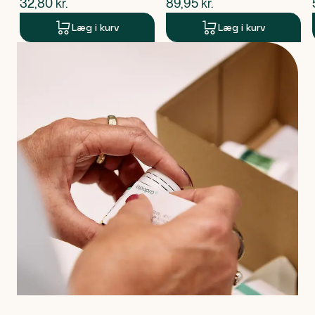
$
nuværende pris
$
nuværende pris
32,80
kr.
89,95
kr.
Læg i kurv
Læg i kurv
Produkt 1 af 0