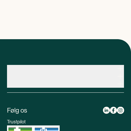
Kontakt apoteksteamet
Genveje
Om Apopro
Apopro Online Apotek
CVR: 37983446
Apopro guider
Om Apopro
Bestil receptmedicin
Følg os
Mød apoteksteamet
Tlf:
89 88 15 95
Book medicinsamtale
Mandag-tirsdag 08.00 - 17.00
Trustpilot
Opret profil
Onsdag-fredag 08.30 - 16.30
Kontakt os