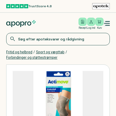
TrustScore 4.8
Gå til hovedindhold
Open/close menu
Log ind
Recept
Log ind
Kurv
Fritid og helbred
/
Sport og vægttab
/
Forbindinger og støttestrømper