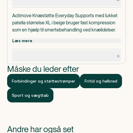
Produktdetaljer
Actimove Knæstøtte Everyday Supports med lukket
patella størrelse XL i beige bruger fast kompression
som en hjælp til smertebehandling ved knælidelser.
Kan bruges mod degenerative knælidelser,
Læs mere
overbelastnings- eller repetitiv
belastningssyndromer, kroniske knæsmerter.
Specifikationer
Actimove Knæstøtte Everyday Supports med lukket
patella størrelse XL er lavet uden latex.
Måske du leder efter
Omkreds: 46-52 cm.
Indeholder
Forbindinger og støttestrømper
Fritid og helbred
1 stk. Actimove Knæstøtte Everyday Supports med
lukket patella størrelse XL.
Sport og vægttab
Klassificeret som
Produktet er CE-mærket medicinsk udstyr.
Andre har også set