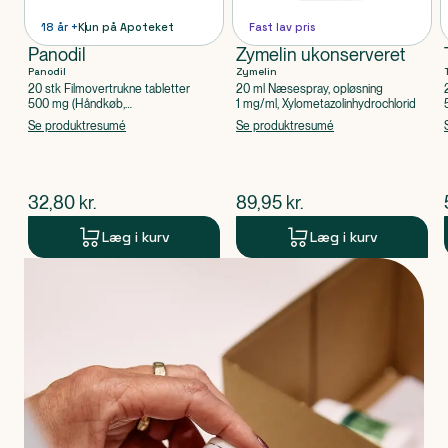
18 år +
Kun på Apoteket
Fast lav pris
Panodil
Zymelin ukonserveret
Panodil
Zymelin
20 stk Filmovertrukne tabletter
20 ml Næsespray, opløsning
500 mg (Håndkøb,
1 mg/ml, Xylometazolinhydrochlorid
apoteksforbeholdt), Paracetamol
Se produktresumé
Se produktresumé
$
nuværende pris
$
nuværende pris
32,80
kr.
89,95
kr.
Læg i kurv
Læg i kurv
Produkt 1 af 0