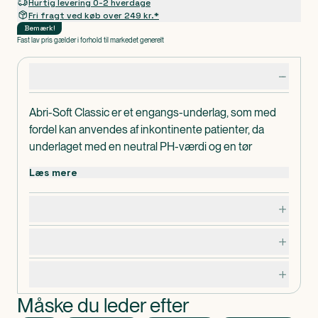
Hurtig levering 0-2 hverdage
Fri fragt ved køb over 249 kr.*
Bemærk
!
Fast lav pris gælder i forhold til markedet generelt
Produktdetaljer
Abri-Soft Classic er et engangs-underlag, som med
fordel kan anvendes af inkontinente patienter, da
underlaget med en neutral PH-værdi og en tør
overflade forebygger hudproblemer.
Læs mere
Underlaget er særligt anvendeligt til beskyttelse af
stole eller senge og kan lægges diagonalt under
Dosering, opbevaring og indhold
brugeren for optimal udnyttelse.
Underlaget kan ligeledes anvendes i ikke-sterile
Advarsler og forsigtighedsregler
procedurer - f.eks. i forbindelse med akutopredning
eller ved blodprøvetagning.
Specifikationer
Indeholder ikke latex.
Måske du leder efter
1300 ml
Absorptionsevne
60 cm
Længde/dybde