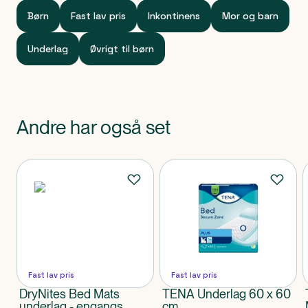
60 cm
Bredde
Børn
Fast lav pris
Inkontinens
Mor og barn
Underlag
Øvrigt til børn
Andre har også set
Produkter
Fast lav pris
Fast lav pris
DryNites Bed Mats
TENA Underlag 60 x 60
underlag - engangs
cm