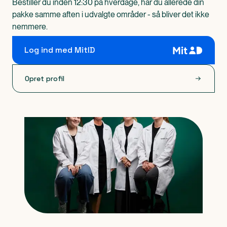
Bestiller du inden 12:30 på hverdage, har du allerede din
pakke samme aften i udvalgte områder - så bliver det ikke
nemmere.
Log ind med MitID
Opret profil