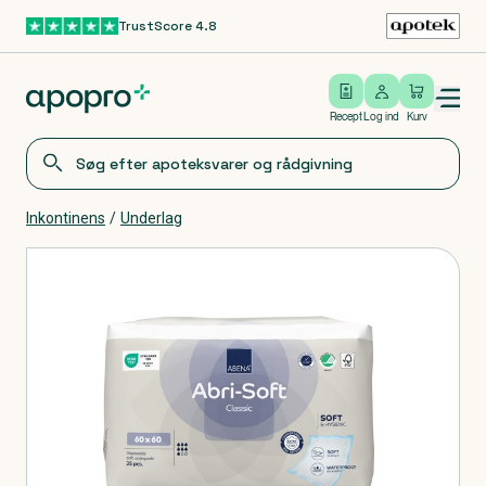
TrustScore 4.8
Gå til hovedindhold
Open/close menu
Log ind
Recept
Log ind
Kurv
Inkontinens
/
Underlag
Produkter