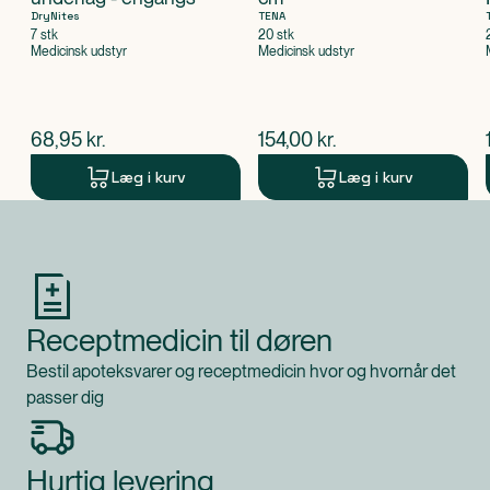
DryNites
TENA
7 stk
20 stk
Medicinsk udstyr
Medicinsk udstyr
$
nuværende pris
$
nuværende pris
68,95
kr.
154,00
kr.
Læg i kurv
Læg i kurv
Produkt 1 af 0
Receptmedicin til døren
Bestil apoteksvarer og receptmedicin hvor og hvornår det
passer dig
Hurtig levering