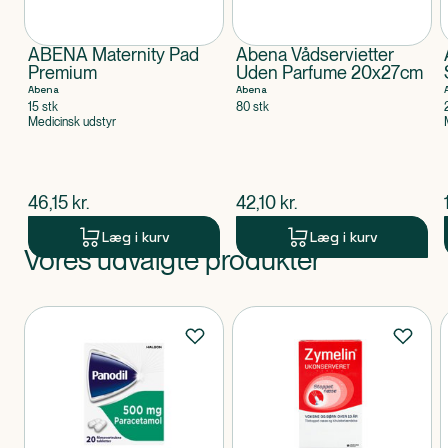
ABENA Maternity Pad
Abena Vådservietter
Premium
Uden Parfume 20x27cm
Abena
Abena
15 stk
80 stk
Medicinsk udstyr
$
nuværende pris
$
nuværende pris
46,15
kr.
42,10
kr.
Læg i kurv
Læg i kurv
Vores udvalgte produkter
Produkt 1 af 0
Produkter