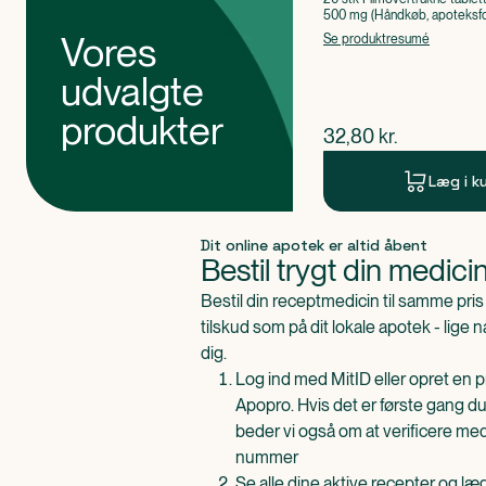
500 mg (Håndkøb, apoteksfo
Paracetamol
Vores
Se produktresumé
udvalgte
produkter
$
nuværende pris
32,80
kr.
Læg i k
Produkt 1 af 0
Dit online apotek er altid åbent
Bestil trygt din medici
Bestil din receptmedicin til samme pr
tilskud som på dit lokale apotek - lige 
dig.
Log ind med MitID eller opret en pr
Apopro. Hvis det er første gang du
beder vi også om at verificere me
nummer
Se alle dine aktive recepter og l