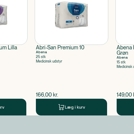
m Lilla
Abri-San Premium 10
Abena 
Abena
Grøn
25 stk
Abena
Medicinsk udstyr
15 stk
Medicinsk 
$
nuværende pris
$
nuvær
166,00
kr.
149,00
urv
Læg i kurv