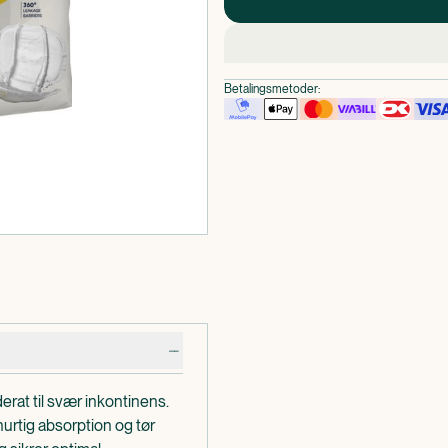
Betalingsmetoder:
rat til svær inkontinens.
urtig absorption og tør