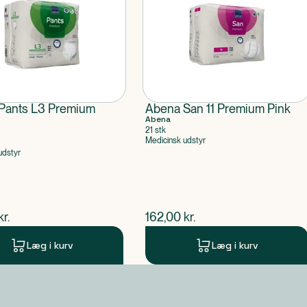
Pants L3 Premium
Abena San 11 Premium Pink
Abena
21 stk
Medicinsk udstyr
udstyr
ende pris
$
nuværende pris
kr.
162,00
kr.
Læg i kurv
Læg i kurv