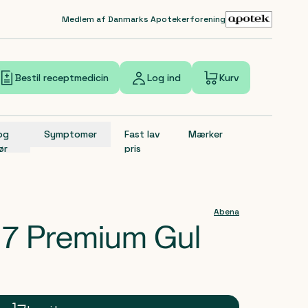
Medlem af Danmarks Apotekerforening
Bestil receptmedicin
Log ind
Kurv
 og
Symptomer
Fast lav
Mærker
ør
pris
Abena
 7 Premium Gul