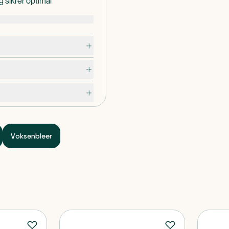
 sikrer optimal
emærket.
id bruges sammen med
BENA Fix-produkter.
Voksenbleer