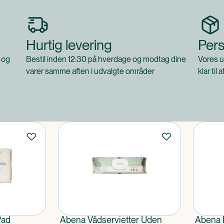
Hurtig levering
Pers
 og
Bestil inden 12:30 på hverdage og modtag dine
Vores u
varer samme aften i udvalgte områder
klar til 
Pad
Abena Vådservietter Uden
Abena 