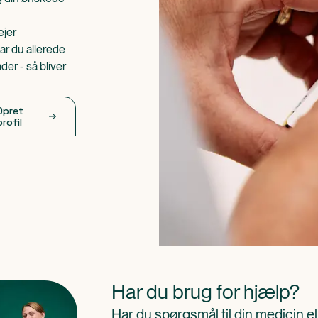
ejer
ar du allerede
er - så bliver
Opret
profil
Har du brug for hjælp?
Har du spørgsmål til din medicin e