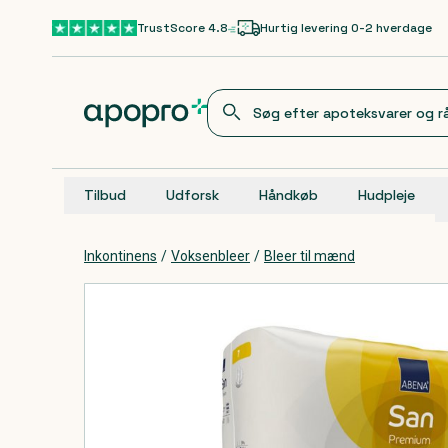
Gå til hovedindhold
TrustScore 4.8
Hurtig levering 0-2 hverdage
Tilbud
Udforsk
Håndkøb
Hudpleje
Inkontinens
/
Voksenbleer
/
Bleer til mænd
Produkter