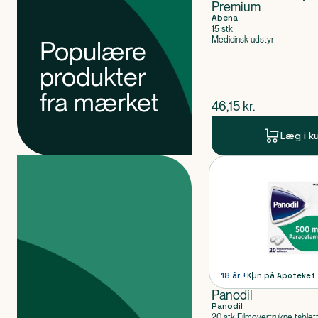
Premium
Abena
15 stk
Medicinsk udstyr
Populære
produkter
fra mærket
$
nuværende pris
46,15
kr.
Læg i k
Produkter
Produkt 1 af 0
18 år +
Kun på Apoteket
Panodil
Panodil
20 stk Filmovertrukne tablet