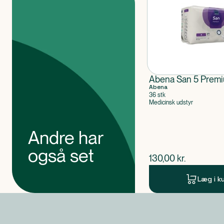
Abena San 5 Premiu
Abena
36 stk
Medicinsk udstyr
Andre har
også set
$
nuværende pris
130,00
kr.
Læg i k
Produkt 1 af 0