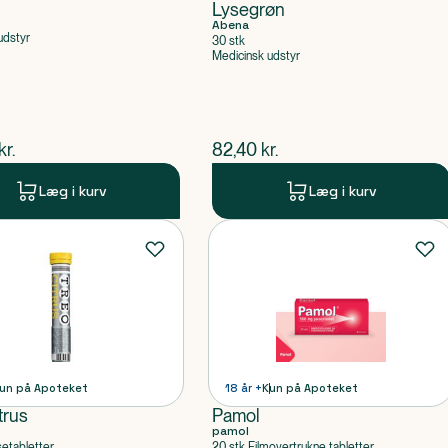
Lysegrøn
Abena
udstyr
30 stk
Medicinsk udstyr
ende pris
$
nuværende pris
kr.
82,40
kr.
Læg i kurv
Læg i kurv
un på Apoteket
18 år +
Kun på Apoteket
trus
Pamol
pamol
setabletter
20 stk Filmovertrukne tabletter