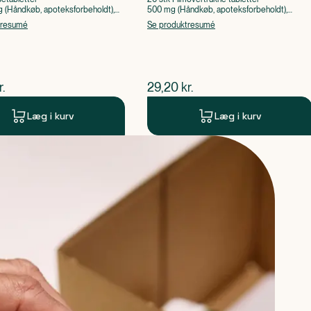
(Håndkøb, apoteksforbeholdt),
500 mg (Håndkøb, apoteksforbeholdt),
ylsyre, Caffein
Paracetamol
tresumé
Se produktresumé
ende pris
$
nuværende pris
r.
29,20
kr.
Læg i kurv
Læg i kurv