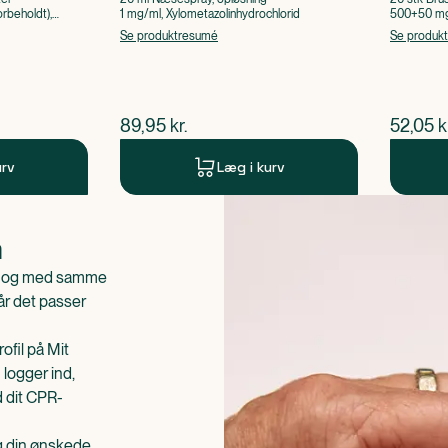
rbeholdt),
1 mg/ml, Xylometazolinhydrochlorid
500+50 mg 
Acetylsalic
Se produktresumé
Se produk
$
nuværende pris
$
nuvær
89,95
kr.
52,05
k
urv
Læg i kurv
n
is og med samme
når det passer
ofil på Mit
 logger ind,
d dit CPR-
æg din ønskede