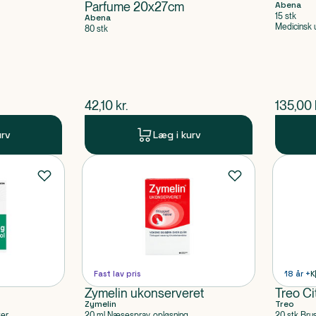
Parfume 20x27cm
Abena
15 stk
Abena
Medicinsk 
80 stk
$
nuværende pris
$
nuvær
42,10
kr.
135,00
urv
Læg i kurv
Fast lav pris
18 år +
K
Zymelin ukonserveret
Treo Ci
Zymelin
Treo
ter
20 ml Næsespray, opløsning
20 stk Bru