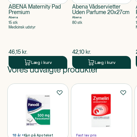
ABENA Maternity Pad
Abena Vådservietter
Premium
Uden Parfume 20x27cm
Abena
Abena
15 stk
80 stk
Medicinsk udstyr
$
nuværende pris
$
nuværende pris
46,15
kr.
42,10
kr.
Læg i kurv
Læg i kurv
Vores udvalgte produkter
Produkt 1 af 0
Produkter
18 år +
Kun på Apoteket
Fast lav pris