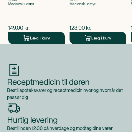
Medicinsk udstyr
Medicinsk udstyr
$
nuværende pris
$
nuværende pris
149,00
kr.
123,00
kr.
Læg i kurv
Læg i kurv
Produkt 1 af 0
Receptmedicin til døren
Bestil apoteksvarer og receptmedicin hvor og hvornår det
passer dig
Hurtig levering
Bestil inden 12:30 på hverdage og modtag dine varer