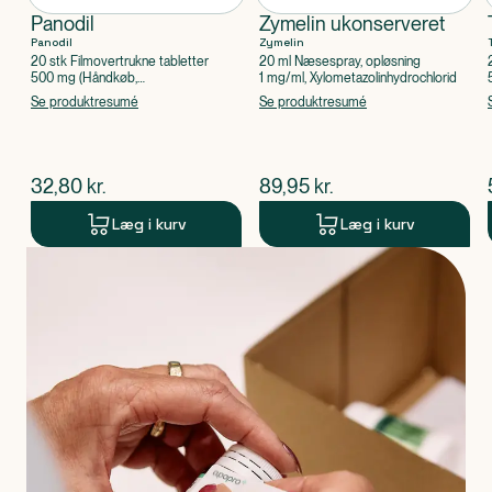
Panodil
Zymelin ukonserveret
Panodil
Zymelin
20 stk Filmovertrukne tabletter
20 ml Næsespray, opløsning
500 mg (Håndkøb,
1 mg/ml, Xylometazolinhydrochlorid
apoteksforbeholdt), Paracetamol
Se produktresumé
Se produktresumé
$
nuværende pris
$
nuværende pris
32,80
kr.
89,95
kr.
Læg i kurv
Læg i kurv
Produkt 1 af 0