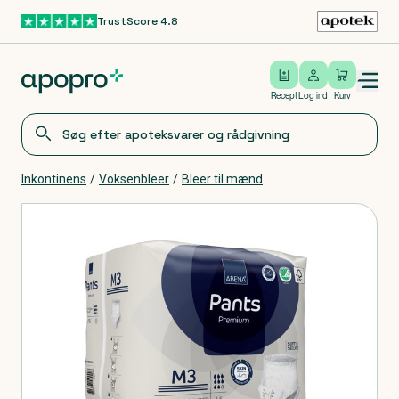
TrustScore 4.8
Gå til hovedindhold
Open/close menu
Log ind
Recept
Log ind
Kurv
Inkontinens
/
Voksenbleer
/
Bleer til mænd
Produkter