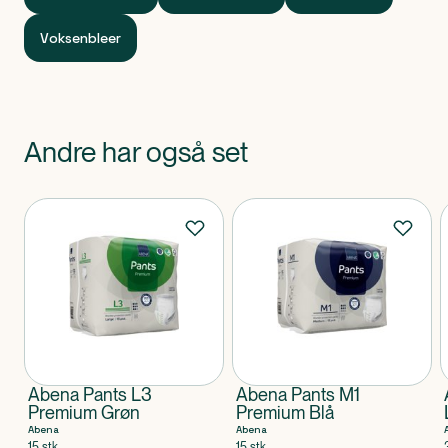
680 mm
Bredde
Voksenbleer
Andre har også set
Produkter
Abena Pants L3
Abena Pants M1
Premium Grøn
Premium Blå
Abena
Abena
15 stk
15 stk