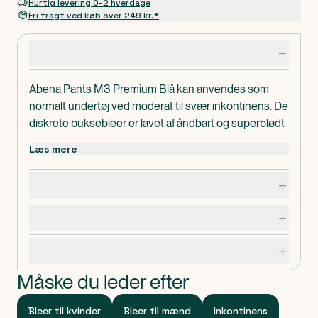
Hurtig levering 0-2 hverdage
Fri fragt ved køb over 249 kr.*
Produktdetaljer
Abena Pants M3 Premium Blå kan anvendes som
normalt undertøj ved moderat til svær inkontinens. De
diskrete buksebleer er lavet af åndbart og superblødt
materiale, som giver optimal komfort. Giver hurtig
Læs mere
absorption og tør overflade, selv efter gentagende
vandladninger.
Dosering, opbevaring og indhold
Alle produkter er dermatologisk testet, bærer
Svanemærket og er lavet af FSC-certificerede
Advarsler og forsigtighedsregler
materialer.
Svær
Inkontinensgrad
Specifikationer
2400 ml
Absorptionsevne
Måske du leder efter
80-110 cm
Hoftevidde
M3
Størrelse
780 mm
Længde/dybde
Bleer til kvinder
Bleer til mænd
Inkontinens