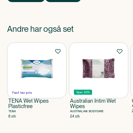
Andre har også set
Produkter
Spar 20%
Fast lav pris
TENA Wet Wipes
Australian Intim Wet
Plasticfree
Wipes
TENA
AUSTRALIAN BODYCARE
8 stk
24 stk