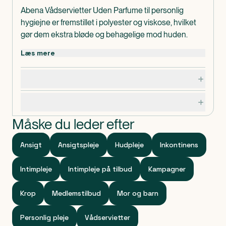
Abena Vådservietter Uden Parfume til personlig
hygiejne er fremstillet i polyester og viskose, hvilket
gør dem ekstra bløde og behagelige mod huden.
Vores vådservietter er et rigtig godt alternativ til den
Læs mere
traditionelle vask med vand og sæbe, og takket være
en neutral pH-værdi kan de bruges over hele
Dosering, opbevaring og indhold
kroppen. De fjerner nemt og effektivt urenheder og
ubehagelig lugt. ABENA Vådservietter fås i forskellige
Specifikationer
størrelser og forpakninger, hvilket gør det nemt at
finde den helt rigtige løsning til dit personlige behov.
Måske du leder efter
Og så er vådservietterne naturligvis særdeles
praktiske at have med på farten.
Ansigt
Ansigtspleje
Hudpleje
Inkontinens
Indeholder ikke farve.
Intimpleje
Intimpleje på tilbud
Kampagner
Krop
Medlemstilbud
Mor og barn
Personlig pleje
Vådservietter