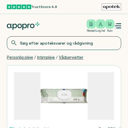
TrustScore 4.8
Gå til hovedindhold
Open/close menu
Log ind
Recept
Log ind
Kurv
Personlig pleje
/
Intimpleje
/
Vådservietter