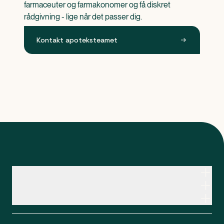
farmaceuter og farmakonomer og få diskret 
rådgivning - lige når det passer dig.
Kontakt apoteksteamet
Kontakt apoteksteamet
Genveje
Om Apopro
Apopro Online Apotek
CVR: 37983446
Apopro guider