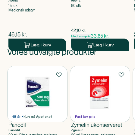
Abena
Abena
15 stk
80 stk
Medicinsk udstyr
$
gammel pris
42,10
kr.
$
nuværende pris
46,15
kr.
33,65
kr.
Medlemspris
Læg i kurv
Læg i kurv
Vores udvalgte produkter
Produkt 1 af 0
Produkter
18 år +
Kun på Apoteket
Fast lav pris
Panodil
Zymelin ukonserveret
Panodil
Zymelin