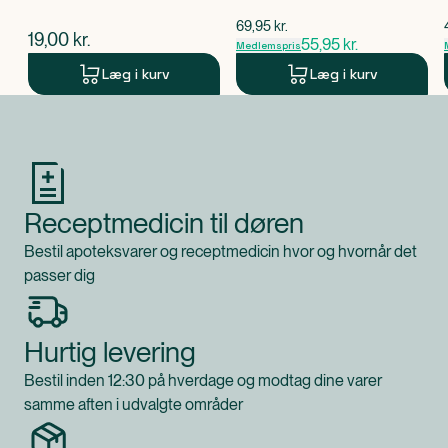
$
gammel pris
69,95
kr.
$
nuværende pris
19,00
kr.
55,95
kr.
Medlemspris
Læg i kurv
Læg i kurv
Produkt 1 af 0
Receptmedicin til døren
Bestil apoteksvarer og receptmedicin hvor og hvornår det
passer dig
Hurtig levering
Bestil inden 12:30 på hverdage og modtag dine varer
samme aften i udvalgte områder