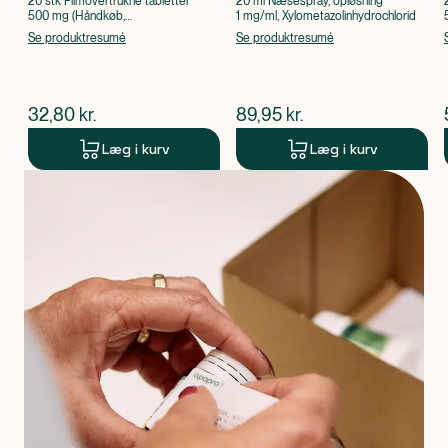
20 stk Filmovertrukne tabletter
20 ml Næsespray, opløsning
500 mg (Håndkøb,
1 mg/ml, Xylometazolinhydrochlorid
apoteksforbeholdt), Paracetamol
Se produktresumé
Se produktresumé
$
nuværende pris
$
nuværende pris
32,80
kr.
89,95
kr.
Læg i kurv
Læg i kurv
Produkt 1 af 0