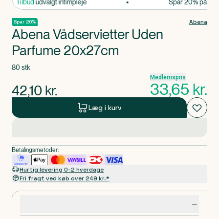
r 20% på udvalgt intimpleje
Tilbud
Spar 20% på udvalg
Abena
Spar 20%
Abena Vådservietter Uden
Parfume 20x27cm
80 stk
Medlemspris
33,65
kr.
42,10
kr.
Læg i kurv
Betalingsmetoder:
Hurtig levering 0-2 hverdage
Fri fragt ved køb over 249 kr.*
Produktdetaljer