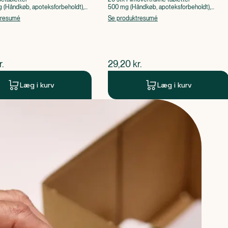
(Håndkøb, apoteksforbeholdt),
500 mg (Håndkøb, apoteksforbeholdt),
ylsyre, Caffein
Paracetamol
tresumé
Se produktresumé
ende pris
$
nuværende pris
r.
29,20
kr.
Læg i kurv
Læg i kurv