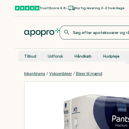
Gå til hovedindhold
TrustScore 4.8
Hurtig levering 0-2 hverdage
Tilbud
Udforsk
Håndkøb
Hudpleje
Inkontinens
/
Voksenbleer
/
Bleer til mænd
Produkter