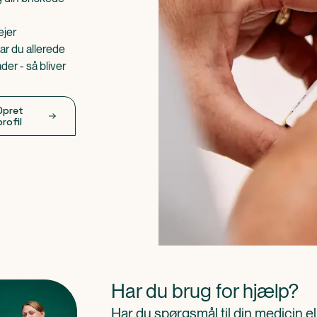
ejer
ar du allerede
er - så bliver
Opret
profil
Har du brug for hjælp?
Har du spørgsmål til din medicin e