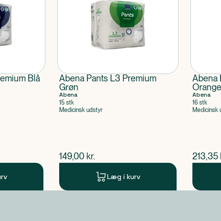
remium Blå
Abena Pants L3 Premium
Abena 
Grøn
Orang
Abena
Abena
15 stk
16 stk
Medicinsk udstyr
Medicinsk 
$
nuværende pris
$
nuvær
149,00
kr.
213,35
urv
Læg i kurv