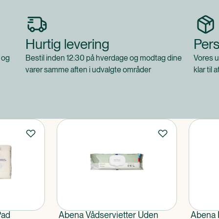
Hurtig levering
Pers
 og
Bestil inden 12:30 på hverdage og modtag dine
Vores u
varer samme aften i udvalgte områder
klar til 
Pad
Abena Vådservietter Uden
Abena 