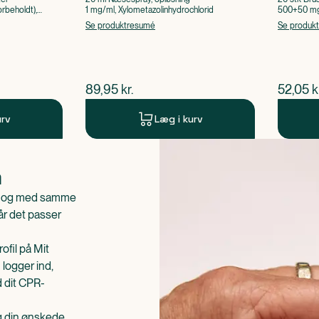
rbeholdt),
1 mg/ml, Xylometazolinhydrochlorid
500+50 mg 
Acetylsalic
Se produktresumé
Se produk
$
nuværende pris
$
nuvær
89,95
kr.
52,05
k
urv
Læg i kurv
n
is og med samme
når det passer
ofil på Mit
 logger ind,
d dit CPR-
æg din ønskede