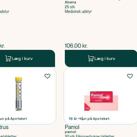
Abena
25 stk
udstyr
Medicinsk udstyr
ende pris
$
nuværende pris
kr.
106,00
kr.
Læg i kurv
Læg i kurv
un på Apoteket
18 år +
Kun på Apoteket
trus
Pamol
pamol
setabletter
20 stk Filmovertrukne tabletter