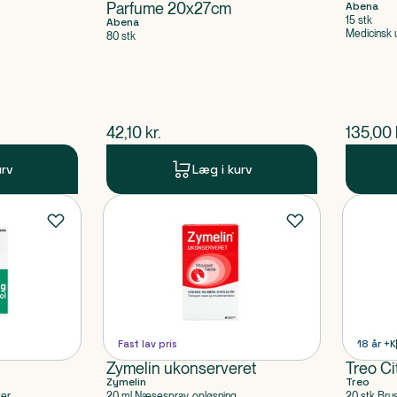
Parfume 20x27cm
Abena
15 stk
Abena
Medicinsk 
80 stk
$
nuværende pris
$
nuvær
42,10
kr.
135,00
urv
Læg i kurv
Fast lav pris
18 år +
K
Zymelin ukonserveret
Treo Ci
Zymelin
Treo
ter
20 ml Næsespray, opløsning
20 stk Bru