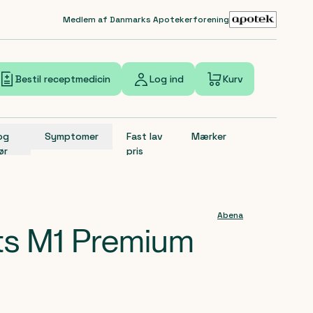
Medlem af Danmarks Apotekerforening
Bestil receptmedicin
Log ind
Kurv
 og
Symptomer
Fast lav
Mærker
ør
pris
Abena
ts M1 Premium