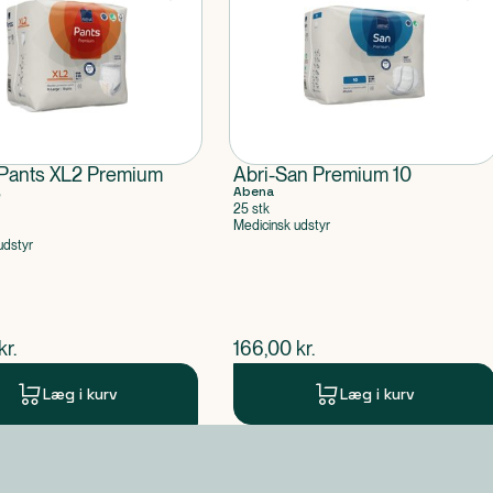
Pants XL2 Premium
Abri-San Premium 10
e
Abena
25 stk
Medicinsk udstyr
udstyr
ende pris
$
nuværende pris
kr.
166,00
kr.
Læg i kurv
Læg i kurv