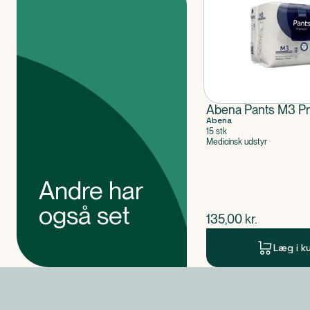
Abena Pants M3 P
Abena
15 stk
Medicinsk udstyr
Andre har
også set
$
nuværende pris
135,00
kr.
Læg i k
Produkt 1 af 0