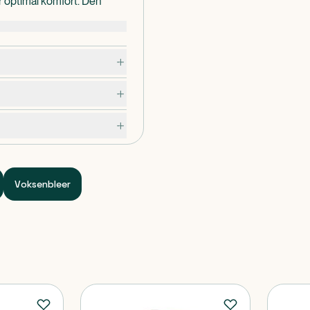
r optimal komfort. Den
 og tør overflade, selv efter
ologisk testet, bærer
rialer.
Voksenbleer