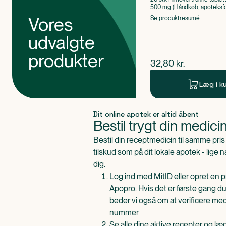
500 mg (Håndkøb, apoteksfo
Paracetamol
Vores
Se produktresumé
udvalgte
produkter
$
nuværende pris
32,80
kr.
Læg i k
Produkt 1 af 0
Dit online apotek er altid åbent
Bestil trygt din medici
Bestil din receptmedicin til samme pr
tilskud som på dit lokale apotek - lige 
dig.
Log ind med MitID eller opret en pr
Apopro. Hvis det er første gang du
beder vi også om at verificere me
nummer
Se alle dine aktive recepter og l