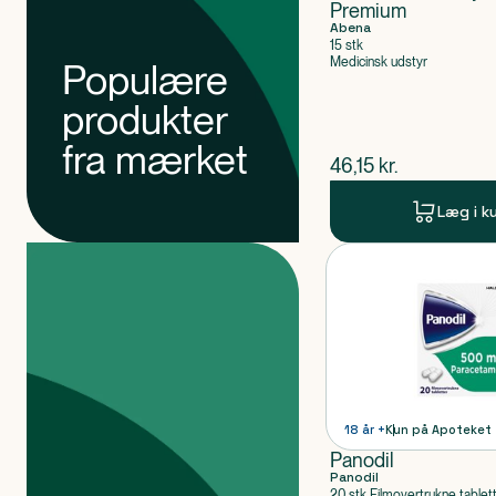
Premium
Abena
15 stk
Medicinsk udstyr
Populære
produkter
fra mærket
$
nuværende pris
46,15
kr.
Læg i k
Produkter
Produkt 1 af 0
18 år +
Kun på Apoteket
Panodil
Panodil
20 stk Filmovertrukne tablet