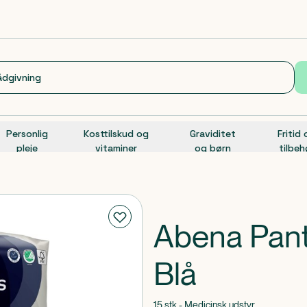
Personlig
Kosttilskud og
Graviditet
Fritid
pleje
vitaminer
og børn
tilbeh
Abena Pan
Blå
15 stk - Medicinsk udstyr