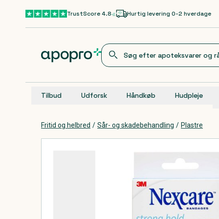
Gå til hovedindhold
TrustScore 4.8
Hurtig levering 0-2 hverdage
Tilbud
Udforsk
Håndkøb
Hudpleje
Fritid og helbred
/
Sår- og skadebehandling
/
Plastre