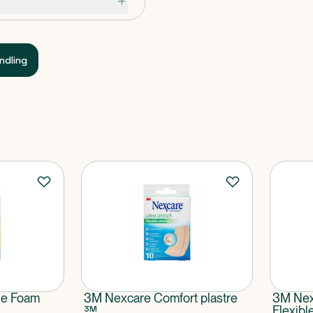
ndling
le Foam
3M Nexcare Comfort plastre
3M Nexc
3M
Flexibl