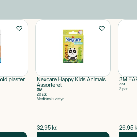
ld plaster
Nexcare Happy Kids Animals
3M EAR
Assorteret
3M
2 par
3M
20 stk
Medicinsk udstyr
$
nuværende pris
$
nuvær
32,95
kr.
26,95
k