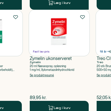
urv
Læg i kurv
Fast lav pris
18 år +
K
Zymelin ukonserveret
Treo Ci
Zymelin
Treo
ter
20 ml Næsespray, opløsning
20 stk Bru
rbeholdt),
1 mg/ml, Xylometazolinhydrochlorid
500+50 mg 
Acetylsalic
Se produktresumé
Se produk
$
nuværende pris
$
nuvær
89,95
kr.
52,05
k
urv
Læg i kurv