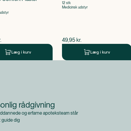
12 stk
Medicinsk udstyr
udstyr
ende pris
$
nuværende pris
.
49,95
kr.
Læg i kurv
Læg i kurv
onlig rådgivning
ddannede og erfarne apoteksteam står
at guide dig