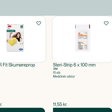
 Fit Skumøreprop
Steri-Strip 6 x 100 mm
3M
10 stk
Medicinsk udstyr
ende pris
$
nuværende pris
r.
11,55
kr.