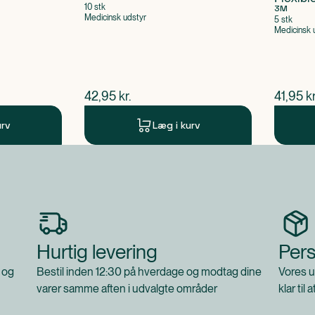
10 stk
3M
Medicinsk udstyr
5 stk
Medicinsk 
$
nuværende pris
$
nuvær
42,95
kr.
41,95
kr
urv
Læg i kurv
Hurtig levering
Pers
 og
Bestil inden 12:30 på hverdage og modtag dine
Vores u
varer samme aften i udvalgte områder
klar til 