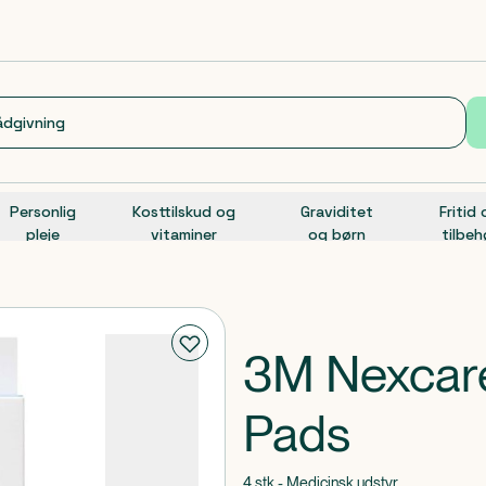
Personlig
Kosttilskud og
Graviditet
Fritid
pleje
vitaminer
og børn
tilbeh
3M Nexcare
Pads
4 stk - Medicinsk udstyr