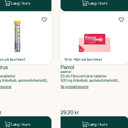
Læg i kurv
Læg i kurv
un på Apoteket
18 år +
Kun på Apoteket
trus
Pamol
pamol
setabletter
20 stk Filmovertrukne tabletter
(Håndkøb, apoteksforbeholdt),
500 mg (Håndkøb, apoteksforbeholdt),
ylsyre, Caffein
Paracetamol
tresumé
Se produktresumé
ende pris
$
nuværende pris
r.
29,20
kr.
Læg i kurv
Læg i kurv