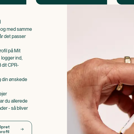
n
is og med samme
når det passer
ofil på Mit
 logger ind,
d dit CPR-
æg din ønskede
ejer
ar du allerede
er - så bliver
Opret
profil