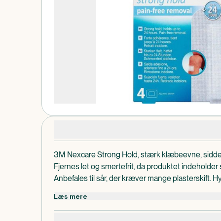
Produktdetaljer
3M Nexcare Strong Hold, stærk klæbeevne, sidder fa
Fjernes let og smertefrit, da produktet indeholder
Anbefales til sår, der kræver mange plasterskift. 
åndbart. Ikke fremstillet med naturgummi-latex.
Læs mere
Velegnet til følsom hud. Stærk klæbevene, men fjer
børn og ældre mennesker. Kan fjernes skånsomt fr