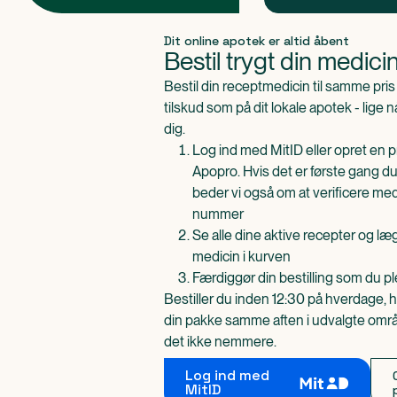
Produkt 1 af 0
Dit online apotek er altid åbent
Bestil trygt din medici
Bestil din receptmedicin til samme pr
tilskud som på dit lokale apotek - lige 
dig.
Log ind med MitID eller opret en pr
Apopro. Hvis det er første gang du
beder vi også om at verificere me
nummer
Se alle dine aktive recepter og l
medicin i kurven
Færdiggør din bestilling som du pl
Bestiller du inden 12:30 på hverdage, h
din pakke samme aften i udvalgte områd
det ikke nemmere.
Log ind med
MitID