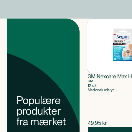
Produkter
3M Nexcare Max Ho
3M
12 stk
Medicinsk udstyr
Populære
produkter
fra mærket
$
nuværende pris
49,95
kr.