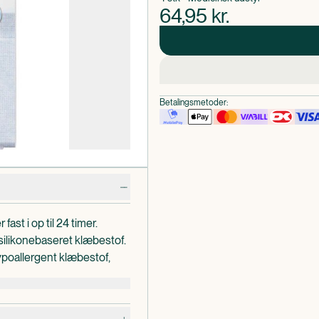
64,95
kr.
Betalingsmetoder:
st i op til 24 timer.
 silikonebaseret klæbestof.
Hypoallergent klæbestof,
nes smertefrit. Velegnet til
a hår og hud.