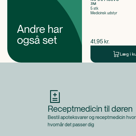
3M
5 stk
Medicinsk udstyr
Andre har
også set
$
nuværende pris
41,95
kr.
Læg i k
Produkt 1 af 0
Receptmedicin til døren
Bestil apoteksvarer og receptmedicin hvor
hvornår det passer dig