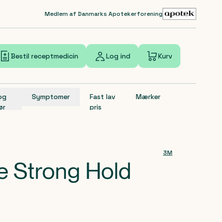
Medlem af Danmarks Apotekerforening
Bestil receptmedicin
Log ind
Kurv
 og
Symptomer
Fast lav
Mærker
ør
pris
3M
 Strong Hold