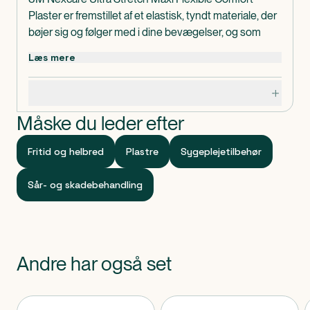
Plaster er fremstillet af et elastisk, tyndt materiale, der
bøjer sig og følger med i dine bevægelser, og som
former sig efter det berørte område, selv knogler og
Læs mere
albuer. Plasteret har en blød, behagelig pasform, så du
næsten ikke mærker, at du har det på. Meget åndbart
Specifikationer
materiale giver ekstraordinær komfort. Plastret
indeholder ikke naturgummilatex. Produktet har UV-
Måske du leder efter
beskyttelse.
Fritid og helbred
Plastre
Sygeplejetilbehør
Dosis og Anvendelse
Anvendes ved behov.
Sår- og skadebehandling
Indeholder
5 stk. 3M Nexcare Ultra Stretch Maxi Flexible
Comfort.
Andre har også set
Plastre måler 50 mm x 101 mm.
Vær opmærksom på
Produkter