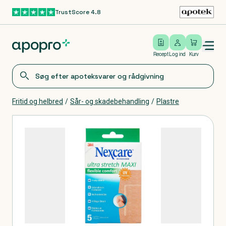
TrustScore 4.8
Gå til hovedindhold
Open/close menu
Log ind
Recept
Log ind
Kurv
Fritid og helbred
/
Sår- og skadebehandling
/
Plastre