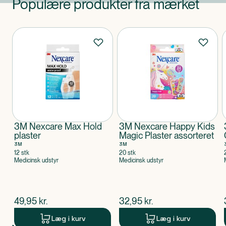
Populære produkter fra mærket
Produkter
3M Nexcare Max Hold
3M Nexcare Happy Kids
plaster
Magic Plaster assorteret
3M
3M
12 stk
20 stk
Medicinsk udstyr
Medicinsk udstyr
$
nuværende pris
$
nuværende pris
49,95
kr.
32,95
kr.
Læg i kurv
Læg i kurv