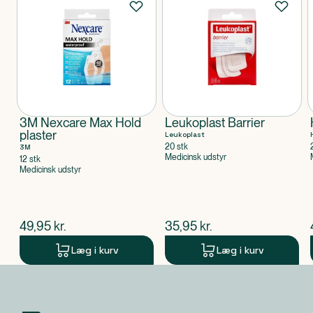
Kan ikke genbruges.
Klassificeret som
Produktet er CE-mærket medicinsk udstyr.
3M Nexcare Max Hold
Leukoplast Barrier
plaster
Leukoplast
20 stk
3M
Medicinsk udstyr
12 stk
Medicinsk udstyr
$
nuværende pris
$
nuværende pris
49,95
kr.
35,95
kr.
Læg i kurv
Læg i kurv
Produkt 1 af 0