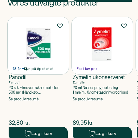
Vores udvalgte produkter
Produkt 1 af 0
Produkter
18 år +
Kun på Apoteket
Fast lav pris
Panodil
Zymelin ukonserveret
Panodil
Zymelin
20 stk Filmovertrukne tabletter
20 ml Næsespray, opløsning
500 mg (Håndkøb,
1 mg/ml, Xylometazolinhydrochlorid
apoteksforbeholdt), Paracetamol
Se produktresumé
Se produktresumé
$
nuværende pris
$
nuværende pris
32,80
kr.
89,95
kr.
Læg i kurv
Læg i kurv