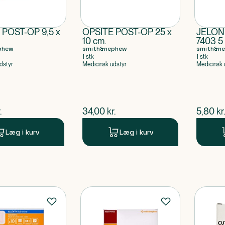
 POST-OP 9,5 x
OPSITE POST-OP 25 x
JELON
10 cm.
7403 5
phew
smith&nephew
smith&n
1 stk
1 stk
dstyr
Medicinsk udstyr
Medicinsk 
ende pris
$
nuværende pris
$
nuvær
.
34,00
kr.
5,80
kr.
Læg i kurv
Læg i kurv