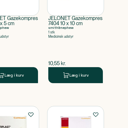
ET Gazekompres
JELONET Gazekompres
 x 5 cm
7404 10 x 10 cm
ephew
smith&nephew
1 stk
udstyr
Medicinsk udstyr
ende pris
$
nuværende pris
10,55
kr.
Læg i kurv
Læg i kurv