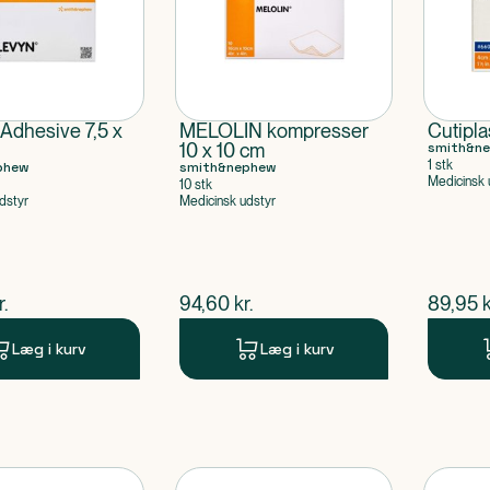
 Adhesive 7,5 x
MELOLIN kompresser
Cutipla
10 x 10 cm
smith&n
1 stk
phew
smith&nephew
Medicinsk 
10 stk
dstyr
Medicinsk udstyr
ende pris
$
nuværende pris
$
nuvær
r.
94,60
kr.
89,95
k
Læg i kurv
Læg i kurv