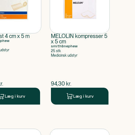
st 4 cm x 5 m
MELOLIN kompresser 5
ephew
x 5 cm
smith&nephew
udstyr
25 stk
Medicinsk udstyr
ende pris
$
nuværende pris
r.
94,30
kr.
Læg i kurv
Læg i kurv