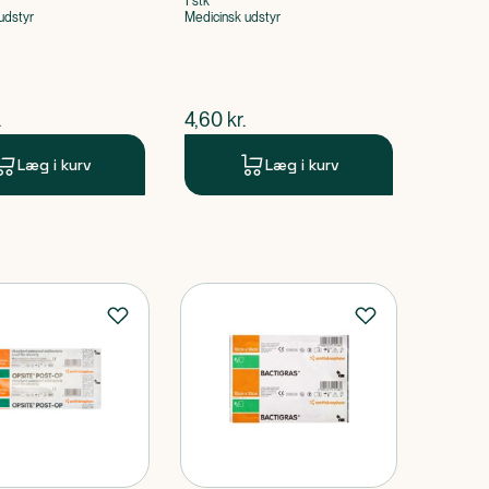
1 stk
udstyr
Medicinsk udstyr
ende pris
$
nuværende pris
.
4,60
kr.
Læg i kurv
Læg i kurv