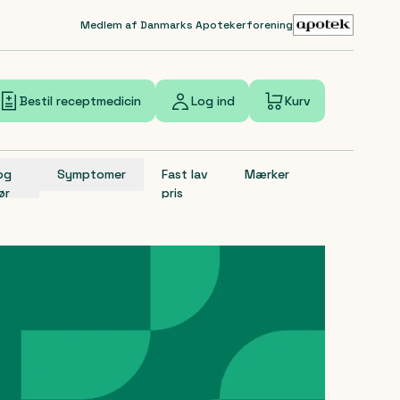
Medlem af Danmarks Apotekerforening
Bestil receptmedicin
Log ind
Kurv
 og
Symptomer
Fast lav
Mærker
ør
pris