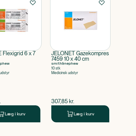
Flexigrid 6 x 7
JELONET Gazekompres
7459 10 x 40 cm
ephew
smith&nephew
10 stk
udstyr
Medicinsk udstyr
ende pris
$
nuværende pris
.
307,85
kr.
Læg i kurv
Læg i kurv