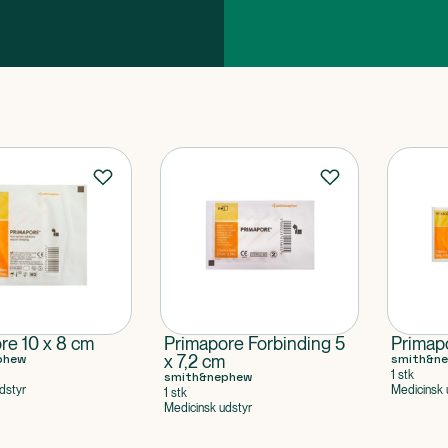
re 10 x 8 cm
Primapore Forbinding 5
Primap
phew
x 7,2 cm
smith&n
1 stk
smith&nephew
dstyr
Medicinsk 
1 stk
Medicinsk udstyr