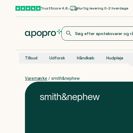
Gå til hovedindhold
TrustScore 4.8
Hurtig levering 0-2 hverdage
Tilbud
Udforsk
Håndkøb
Hudpleje
Varemærke
/
smith&nephew
smith&nephew