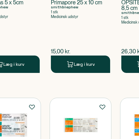
as 5 x 5cm
Primapore 25 x 10 cm
OPSITE
phew
smith&nephew
8,5 cm
1 stk
smith&n
dstyr
Medicinsk udstyr
1 stk
Medicinsk 
ende pris
$
nuværende pris
$
nuvær
15,00
kr.
26,30
k
Læg i kurv
Læg i kurv