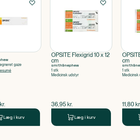
OPSITE Flexigrid 10 x 12
OPSITE 
phew
cm
cm
rægneret gaze
smith&nephew
smith&n
1 stk
1 stk
resumé
Medicinsk udstyr
Medicinsk 
ende pris
$
nuværende pris
$
nuvær
kr.
36,95
kr.
11,80
kr
Læg i kurv
Læg i kurv