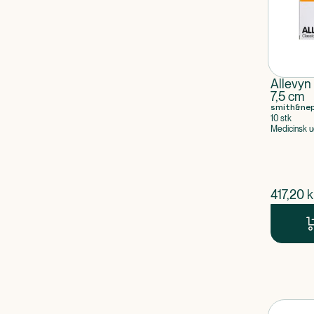
Allevyn
7,5 cm
smith&ne
10 stk
Medicinsk u
$
nuvær
417,20
k