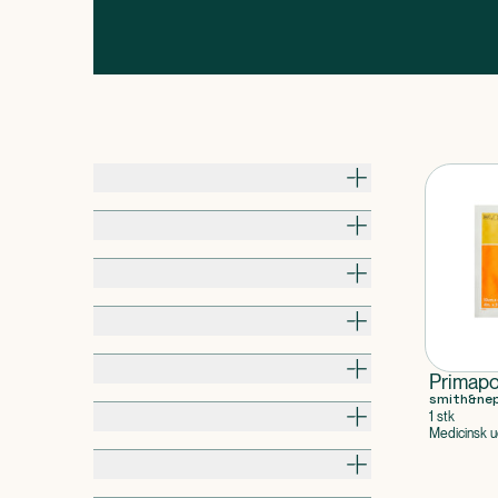
Pris
Til hvem
Alder / Vægt
Pakningsstørrelse
Kropsdel
Primapo
smith&ne
Produkttype
1 stk
Medicinsk u
Egenskaber