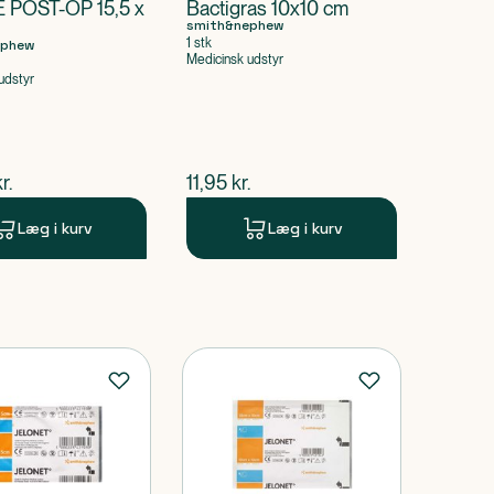
 POST-OP 15,5 x
Bactigras 10x10 cm
smith&nephew
1 stk
ephew
Medicinsk udstyr
udstyr
ende pris
$
nuværende pris
r.
11,95
kr.
Læg i kurv
Læg i kurv