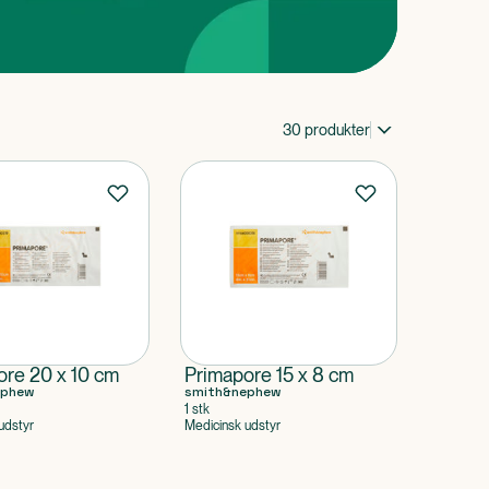
30
produkter
ore 20 x 10 cm
Primapore 15 x 8 cm
ephew
smith&nephew
1 stk
udstyr
Medicinsk udstyr