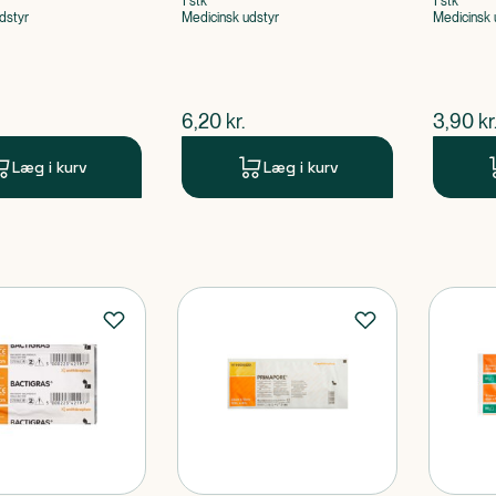
1 stk
1 stk
dstyr
Medicinsk udstyr
Medicinsk 
ende pris
$
nuværende pris
$
nuvær
6,20
kr.
3,90
kr
Læg i kurv
Læg i kurv