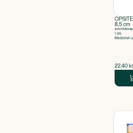
OPSITE
8,5 cm
smith&ne
1 stk
Medicinsk u
$
nuvær
22,40
kr