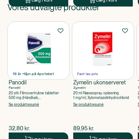
Læg i kurv
Læg i kurv
Vores udvalgte produkter
Produkt 1 af 0
Produkter
18 år +
Kun på Apoteket
Fast lav pris
Panodil
Zymelin ukonserveret
Panodil
Zymelin
20 stk Filmovertrukne tabletter
20 ml Næsespray, opløsning
500 mg (Håndkøb,
1 mg/ml, Xylometazolinhydrochlorid
apoteksforbeholdt), Paracetamol
Se produktresumé
Se produktresumé
$
nuværende pris
$
nuværende pris
32,80
kr.
89,95
kr.