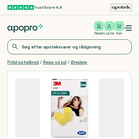
TrustScore 4.8
Gå til hovedindhold
Open/close menu
Log ind
Recept
Log ind
Kurv
Fritid og helbred
/
Rejse og sol
/
Ørepleje