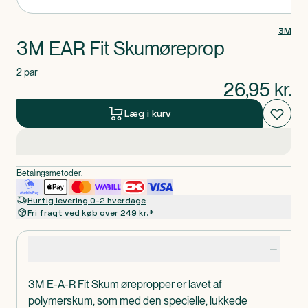
3M
3M EAR Fit Skumøreprop
2 par
26,95
kr.
Læg i kurv
Betalingsmetoder:
Hurtig levering 0-2 hverdage
Fri fragt ved køb over 249 kr.*
Produktdetaljer
3M E-A-R Fit Skum ørepropper er lavet af
polymerskum, som med den specielle, lukkede