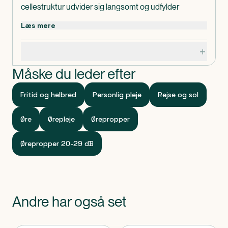
cellestruktur udvider sig langsomt og udfylder
øregangen, så støj reduceres.
Læs mere
Anvendelse:
Specifikationer
Ørepropperne er ideelle til brug, hvor støj er et
problem - såvel på arbejde som ved fritidsaktiviteter.
Måske du leder efter
Støjdæmpning på 29 dB.
Nemme at rulle sammen og derefter putte forsigtigt
Fritid og helbred
Personlig pleje
Rejse og sol
ind i øret.
Ørepropperne kan vaskes og genbruges.
Øre
Ørepleje
Ørepropper
Resultat:
Ørepropper 20-29 dB
Giver en glimrende beskyttelse af hørelsen og en
heldagskomfort.
Tip:
Andre har også set
Øreproppen er godkendt i henhold til standarden
EN352.