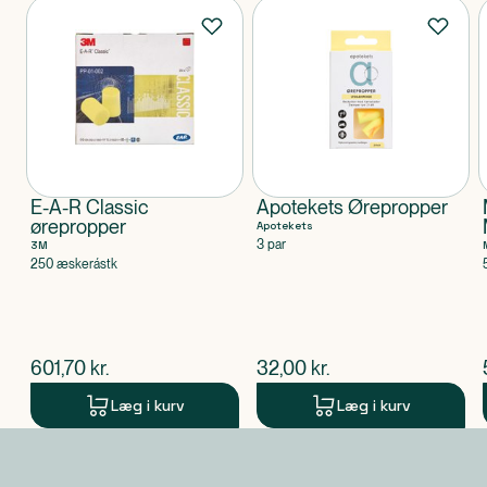
Produkter
E-A-R Classic
Apotekets Ørepropper
ørepropper
Apotekets
3 par
3M
250 æskerástk
$
nuværende pris
$
nuværende pris
601,70
kr.
32,00
kr.
Læg i kurv
Læg i kurv
Produkt 1 af 0