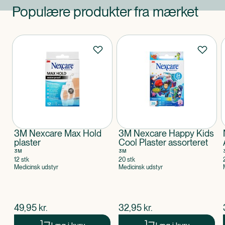
Populære produkter fra mærket
Produkter
3M Nexcare Max Hold
3M Nexcare Happy Kids
plaster
Cool Plaster assorteret
3M
3M
12 stk
20 stk
Medicinsk udstyr
Medicinsk udstyr
$
nuværende pris
$
nuværende pris
49,95
kr.
32,95
kr.