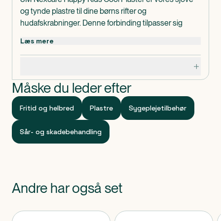
og tynde plastre til dine børns rifter og
hudafskrabninger. Denne forbinding tilpasser sig
hudoverfladen, så du slet ikke mærker det.
Læs mere
Dosis og Anvendelse
Specifikationer
Anvendes ved behov.
Måske du leder efter
Indeholder
20 stk. 3M Nexcare Happy Kids Cool Plaster
Fritid og helbred
Plastre
Sygeplejetilbehør
assorteret.
Klassificeret som
Sår- og skadebehandling
Produktet er CE-mærket medicinsk udstyr.
Andre har også set
Produkter