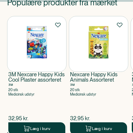
Populære produkter fra mærket
Produkter
3M Nexcare Happy Kids
Nexcare Happy Kids
Cool Plaster assorteret
Animals Assorteret
3M
3M
20 stk
20 stk
Medicinsk udstyr
Medicinsk udstyr
$
nuværende pris
$
nuværende pris
32,95
kr.
32,95
kr.
Læg i kurv
Læg i kurv