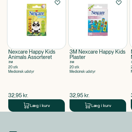
Nexcare Happy Kids
3M Nexcare Happy Kids
Animals Assorteret
Plaster
3M
3M
20 stk
20 stk
Medicinsk udstyr
Medicinsk udstyr
$
nuværende pris
$
nuværende pris
32,95
kr.
32,95
kr.
Læg i kurv
Læg i kurv
Produkt 1 af 0