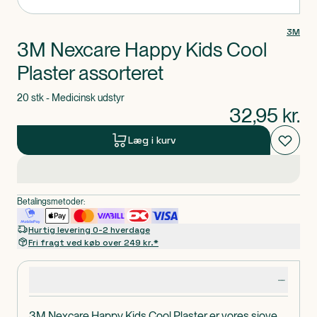
3M
3M Nexcare Happy Kids Cool
Plaster assorteret
20 stk - Medicinsk udstyr
32,95
kr.
Læg i kurv
Betalingsmetoder:
Hurtig levering 0-2 hverdage
Fri fragt ved køb over 249 kr.*
Produktdetaljer
3M Nexcare Happy Kids Cool Plaster er vores sjove