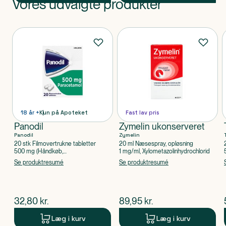
Vores udvalgte produkter
Produkt 1 af 0
Produkter
18 år +
Kun på Apoteket
Fast lav pris
Panodil
Zymelin ukonserveret
Panodil
Zymelin
20 stk Filmovertrukne tabletter
20 ml Næsespray, opløsning
500 mg (Håndkøb,
1 mg/ml, Xylometazolinhydrochlorid
apoteksforbeholdt), Paracetamol
Se produktresumé
Se produktresumé
$
nuværende pris
$
nuværende pris
32,80
kr.
89,95
kr.
Læg i kurv
Læg i kurv