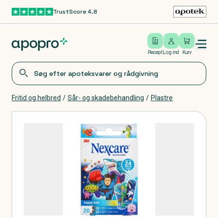
TrustScore 4.8
Gå til hovedindhold
Open/close menu
Log ind
Recept
Log ind
Kurv
Fritid og helbred
/
Sår- og skadebehandling
/
Plastre