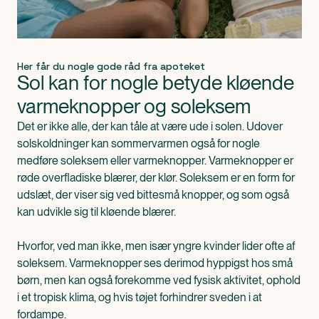
Her får du nogle gode råd fra apoteket
Sol kan for nogle betyde kløende 
varmeknopper og soleksem
Det er ikke alle, der kan tåle at være ude i solen. Udover
solskoldninger kan sommervarmen også for nogle
medføre soleksem eller varmeknopper. Varmeknopper er
røde overfladiske blærer, der klør. Soleksem er en form for
udslæt, der viser sig ved bittesmå knopper, og som også
kan udvikle sig til kløende blærer.
Hvorfor, ved man ikke, men især yngre kvinder lider ofte af
soleksem. Varmeknopper ses derimod hyppigst hos små
børn, men kan også forekomme ved fysisk aktivitet, ophold
i et tropisk klima, og hvis tøjet forhindrer sveden i at
fordampe.