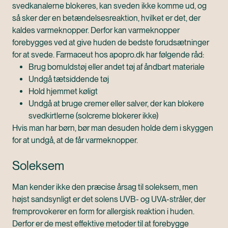
svedkanalerne blokeres, kan sveden ikke komme ud, og
så sker der en betændelsesreaktion, hvilket er det, der
kaldes varmeknopper. Derfor kan varmeknopper
forebygges ved at give huden de bedste forudsætninger
for at svede. Farmaceut hos apopro.dk har følgende råd:
Brug bomuldstøj eller andet tøj af åndbart materiale
Undgå tætsiddende tøj
Hold hjemmet køligt
Undgå at bruge cremer eller salver, der kan blokere
svedkirtlerne (solcreme blokerer ikke)
Hvis man har børn, bør man desuden holde dem i skyggen
for at undgå, at de får varmeknopper.
Soleksem
Man kender ikke den præcise årsag til soleksem, men
højst sandsynligt er det solens UVB- og UVA-stråler, der
fremprovokerer en form for allergisk reaktion i huden.
Derfor er de mest effektive metoder til at forebygge