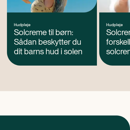
Hudpleje
Hudpleje
Solcreme til børn:
Solcrem
Sådan beskytter du
forskel
dit barns hud i solen
solcre
dagcr
solfakt
artikel 1 af 0