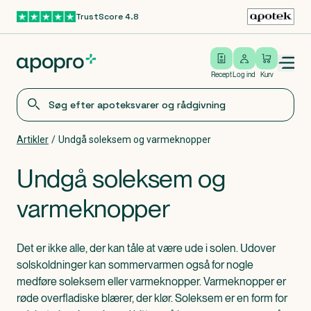
TrustScore 4.8
Gå til hovedindhold
Open/close menu
Log ind
Recept
Log ind
Kurv
Artikler
/
Undgå soleksem og varmeknopper
Undgå soleksem og
varmeknopper
Det er ikke alle, der kan tåle at være ude i solen. Udover
solskoldninger kan sommervarmen også for nogle
medføre soleksem eller varmeknopper. Varmeknopper er
røde overfladiske blærer, der klør. Soleksem er en form for