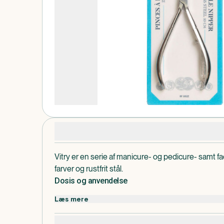
Produktdetaljer
Vitry er en serie af manicure- og pedicure- samt fac
farver og rustfrit stål.
Dosis og anvendelse
Bruges til at fjerne neglebånd / neglerødder.
Læs mere