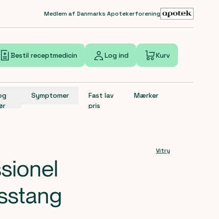
Medlem af Danmarks Apotekerforening
Bestil receptmedicin
Log ind
Kurv
 og
Symptomer
Fast lav
Mærker
ør
pris
Vitry
ssionel
sstang