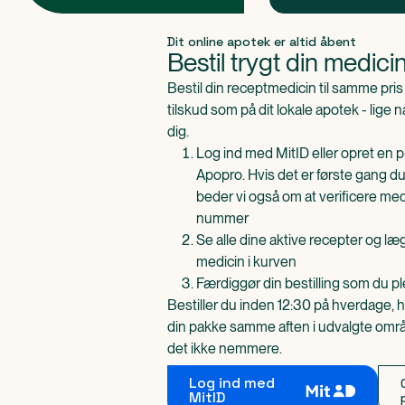
Produkt 1 af 0
Dit online apotek er altid åbent
Bestil trygt din medici
Bestil din receptmedicin til samme pr
tilskud som på dit lokale apotek - lige 
dig.
Log ind med MitID eller opret en pr
Apopro. Hvis det er første gang du
beder vi også om at verificere me
nummer
Se alle dine aktive recepter og l
medicin i kurven
Færdiggør din bestilling som du pl
Bestiller du inden 12:30 på hverdage, h
din pakke samme aften i udvalgte områd
det ikke nemmere.
Log ind med
MitID