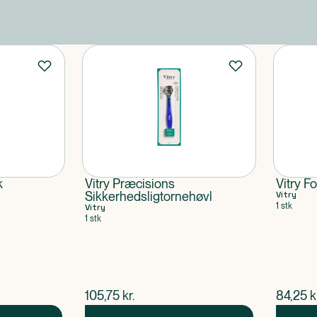
k
Vitry Præcisions
Vitry Fo
Sikkerhedsligtornehøvl
Vitry
1 stk
Vitry
1 stk
$
nuværende pris
$
nuvær
105,75
kr.
84,25
k