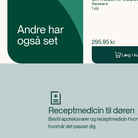
Sipacare
1 stk
Andre har
også set
$
nuværende pris
295,95
kr.
Læg i k
Produkt 1 af 0
Receptmedicin til døren
Bestil apoteksvarer og receptmedicin hvor
hvornår det passer dig