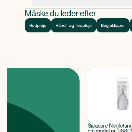
Specifikationer
Måske du leder efter
Hudpleje
Hånd- og fodpleje
Negleklipper
Produkter
Sipacare Negletan
cm model nr. 9880