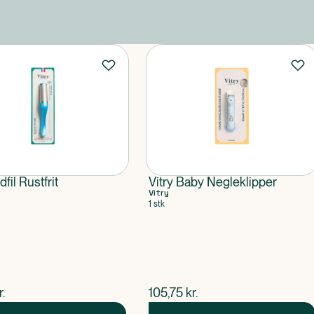
dfil Rustfrit
Vitry Baby Negleklipper
Vitry
1 stk
ende pris
$
nuværende pris
r.
105,75
kr.