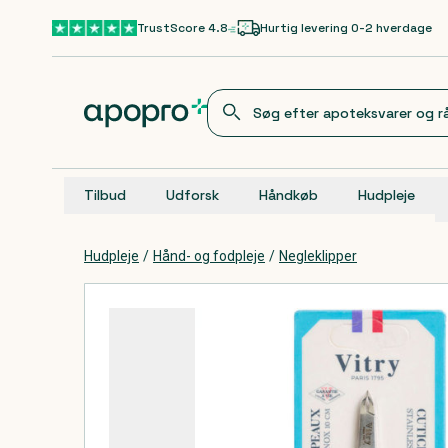
Gå til hovedindhold
TrustScore 4.8
Hurtig levering 0-2 hverdage
Tilbud
Udforsk
Håndkøb
Hudpleje
Hudpleje
/
Hånd- og fodpleje
/
Negleklipper