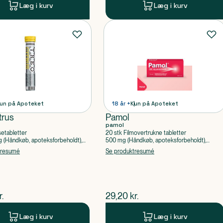
Læg i kurv
Læg i kurv
un på Apoteket
18 år +
Kun på Apoteket
trus
Pamol
pamol
setabletter
20 stk Filmovertrukne tabletter
(Håndkøb, apoteksforbeholdt),
500 mg (Håndkøb, apoteksforbeholdt),
ylsyre, Caffein
Paracetamol
tresumé
Se produktresumé
ende pris
$
nuværende pris
r.
29,20
kr.
Læg i kurv
Læg i kurv