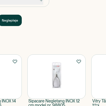
Neglepleje
g INOX 14
Sipacare Negletang INOX 12
Vitry T
6
cm model nr. 98805
Vitry