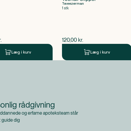
Tweezerman
1 stk
ende pris
$
nuværende pris
.
120,00
kr.
Læg i kurv
Læg i kurv
onlig rådgivning
ddannede og erfarne apoteksteam står
at guide dig