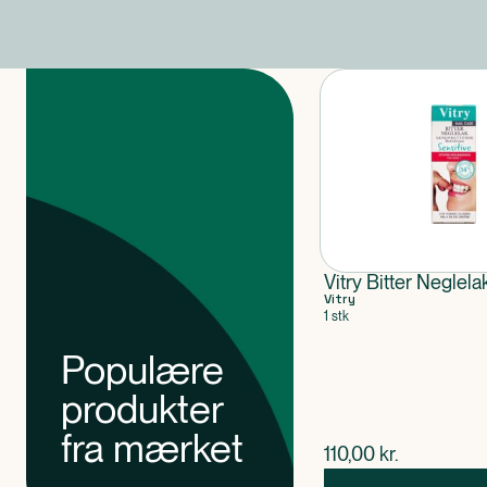
Produkter
Vitry Bitter Neglela
Vitry
1 stk
Populære
produkter
fra mærket
$
nuværende pris
110,00
kr.