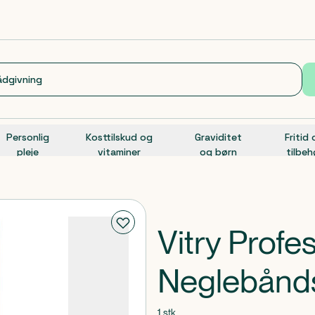
Personlig
Kosttilskud og
Graviditet
Fritid
pleje
vitaminer
og børn
tilbeh
Vitry Profe
Neglebånd
1 stk