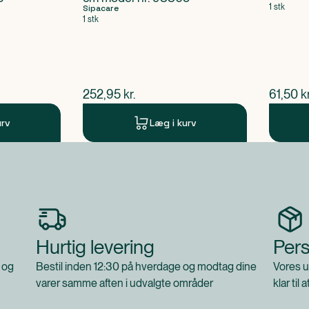
1 stk
Sipacare
1 stk
$
nuværende pris
$
nuvær
252,95
kr.
61,50
kr
urv
Læg i kurv
Hurtig levering
Pers
 og
Bestil inden 12:30 på hverdage og modtag dine
Vores u
varer samme aften i udvalgte områder
klar til 