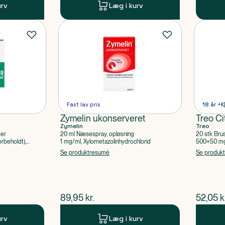
urv
Læg i kurv
Fast lav pris
18 år +
K
Zymelin ukonserveret
Treo Ci
Zymelin
Treo
ter
20 ml Næsespray, opløsning
20 stk Bru
rbeholdt),
1 mg/ml, Xylometazolinhydrochlorid
500+50 mg 
Acetylsalic
Se produktresumé
Se produk
$
nuværende pris
$
nuvær
89,95
kr.
52,05
k
urv
Læg i kurv