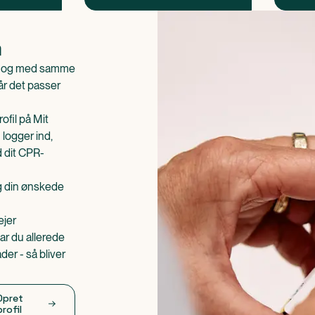
n
is og med samme
når det passer
ofil på Mit
 logger ind,
d dit CPR-
æg din ønskede
ejer
ar du allerede
er - så bliver
Opret
profil