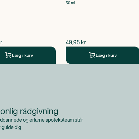
50 ml
ende pris
$
nuværende pris
r.
49,95
kr.
Læg i kurv
Læg i kurv
onlig rådgivning
ddannede og erfarne apoteksteam står
at guide dig