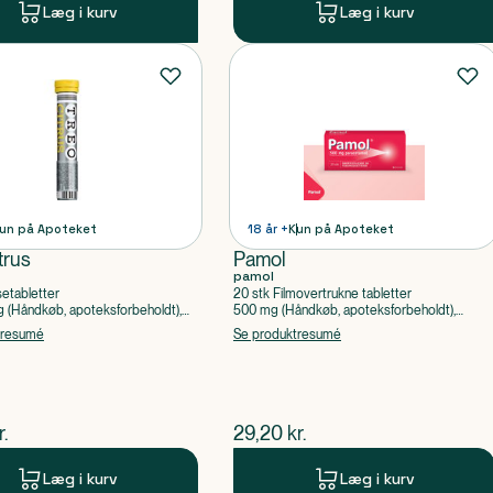
Læg i kurv
Læg i kurv
un på Apoteket
18 år +
Kun på Apoteket
trus
Pamol
pamol
setabletter
20 stk Filmovertrukne tabletter
(Håndkøb, apoteksforbeholdt),
500 mg (Håndkøb, apoteksforbeholdt),
ylsyre, Caffein
Paracetamol
tresumé
Se produktresumé
ende pris
$
nuværende pris
r.
29,20
kr.
Læg i kurv
Læg i kurv