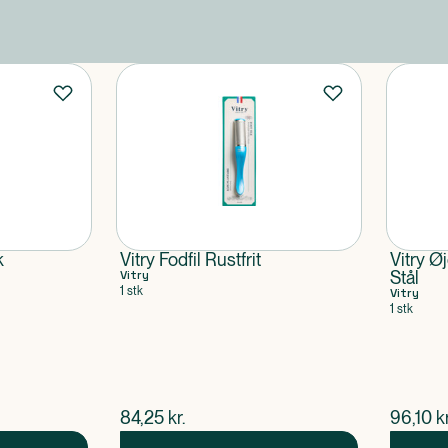
k
Vitry Fodfil Rustfrit
Vitry Ø
Vitry
Stål
1 stk
Vitry
1 stk
$
nuværende pris
$
nuvær
84,25
kr.
96,10
kr