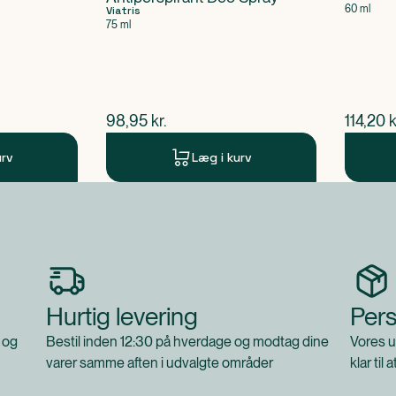
60 ml
Viatris
75 ml
$
nuværende pris
$
nuvær
98,95
kr.
114,20
k
urv
Læg i kurv
Hurtig levering
Pers
 og
Bestil inden 12:30 på hverdage og modtag dine
Vores u
varer samme aften i udvalgte områder
klar til 