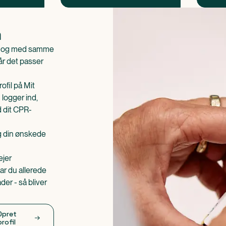
n
is og med samme
når det passer
ofil på Mit
 logger ind,
d dit CPR-
æg din ønskede
ejer
ar du allerede
er - så bliver
Opret
profil