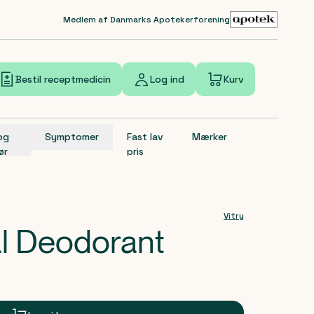
Medlem af Danmarks Apotekerforening
Bestil receptmedicin
Log ind
Kurv
 og
Symptomer
Fast lav
Mærker
ør
pris
Vitry
al Deodorant