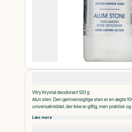
Produktdetaljer
Vitry Krystal deodorant 120 g
Alun sten. Den gennemsigtige sten er en ægte 1
universalmiddel, der ikke er giftig, men praktisk o
Dosis og anvendelse
Læs mere
Den fugtige sten efterlader et lag salt, der begræn
giver huden mulighed for at trække vejret naturlig