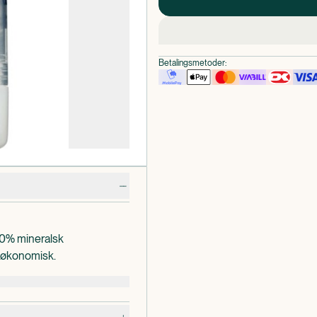
Betalingsmetoder:
00% mineralsk
g økonomisk.
ser udviklingen af lugt og
t. Opbevares på et tørt