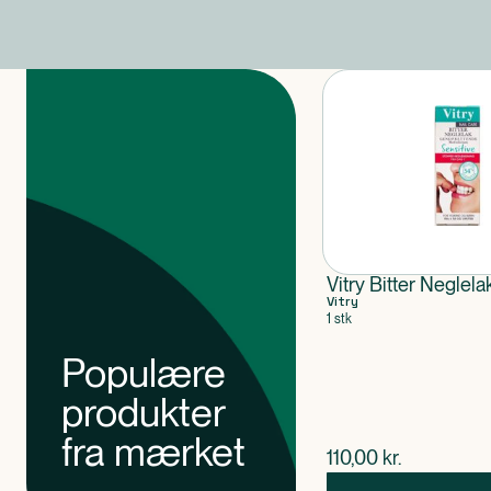
Produkter
Vitry Bitter Neglela
Vitry
1 stk
Populære
produkter
fra mærket
$
nuværende pris
110,00
kr.