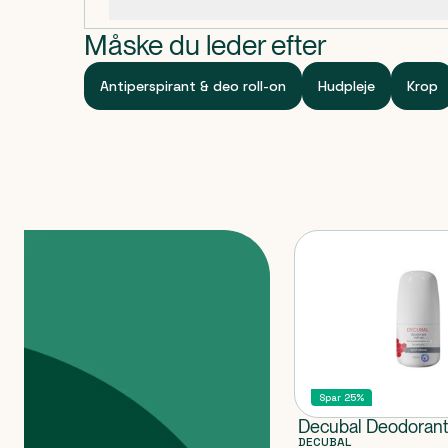
Specifikationer
sted.
Indeholder
Måske du leder efter
Ingredients: POTASSIUM ALUM.
Klassificeret som
Antiperspirant & deo roll-on
Hudpleje
Krop
Produktet er et kosmetisk produkt.
Produkter
Spar 25%
Decubal Deodorant
DECUBAL