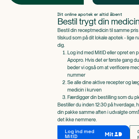
Produkt 1 af 0
Dit online apotek er altid åbent
Bestil trygt din medici
Bestil din receptmedicin til samme pr
tilskud som på dit lokale apotek - lige 
dig.
Log ind med MitID eller opret en pr
Apopro. Hvis det er første gang du
beder vi også om at verificere me
nummer
Se alle dine aktive recepter og l
medicin i kurven
Færdiggør din bestilling som du pl
Bestiller du inden 12:30 på hverdage, h
din pakke samme aften i udvalgte områd
det ikke nemmere.
Log ind med
MitID