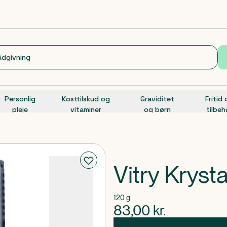
Personlig
Kosttilskud og
Graviditet
Fritid
pleje
vitaminer
og børn
tilbeh
Vitry Kryst
120 g
83,00
kr.