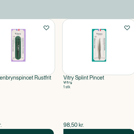
jenbrynspincet Rustfrit
Vitry Splint Pincet
Vitry
1 stk
ende pris
$
nuværende pris
.
98,50
kr.