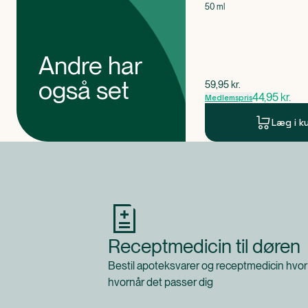
50 ml
Andre har
også set
$
gammel pris
59,95
kr.
44,95
kr.
Medlemspris
Læg i k
Produkt 1 af 0
Receptmedicin til døren
Bestil apoteksvarer og receptmedicin hvor
hvornår det passer dig