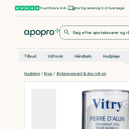
Gå til hovedindhold
TrustScore 4.8
Hurtig levering 0-2 hverdage
Tilbud
Udforsk
Håndkøb
Hudpleje
Hudpleje
/
Krop
/
Antiperspirant & deo roll-on