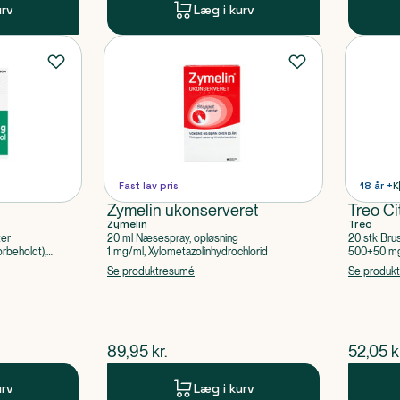
urv
Læg i kurv
Fast lav pris
18 år +
K
Zymelin ukonserveret
Treo Ci
Zymelin
Treo
ter
20 ml Næsespray, opløsning
20 stk Bru
rbeholdt),
1 mg/ml, Xylometazolinhydrochlorid
500+50 mg 
Acetylsalic
Se produktresumé
Se produk
$
nuværende pris
$
nuvær
89,95
kr.
52,05
k
urv
Læg i kurv