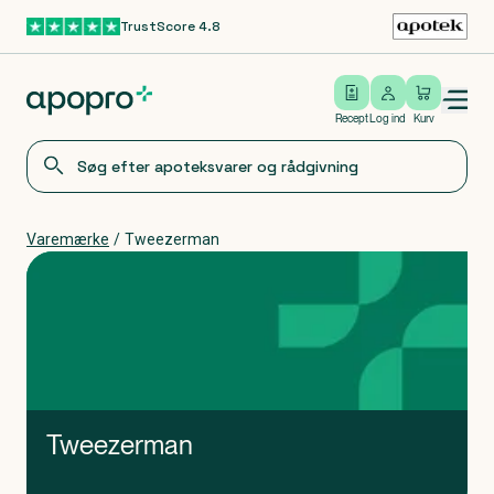
TrustScore 4.8
Gå til hovedindhold
Open/close menu
Log ind
Recept
Log ind
Kurv
Varemærke
/
Tweezerman
Tweezerman