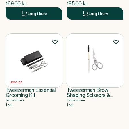
$
nuværende pris
$
nuværende pris
169,00
kr.
195,00
kr.
Læg i kurv
Læg i kurv
Udsolgt
Tweezerman Essential
Tweezerman Brow
Grooming Kit
Shaping Scissors &
Brush
Tweezerman
Tweezerman
1 stk
1 stk