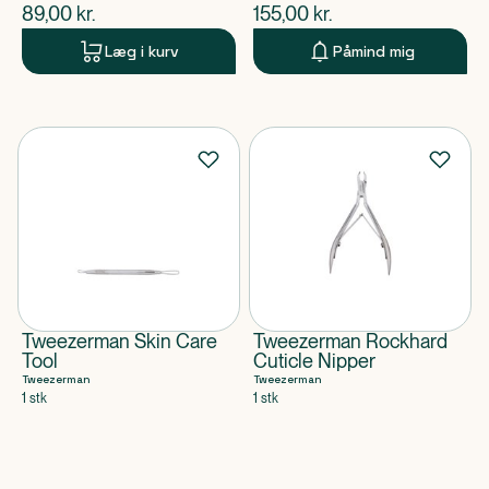
$
nuværende pris
$
nuværende pris
89,00
kr.
155,00
kr.
Læg i kurv
Påmind mig
Tweezerman Skin Care
Tweezerman Rockhard
Tool
Cuticle Nipper
Tweezerman
Tweezerman
1 stk
1 stk