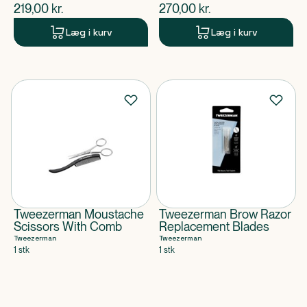
$
nuværende pris
$
nuværende pris
219,00
kr.
270,00
kr.
Læg i kurv
Læg i kurv
Tweezerman Moustache
Tweezerman Brow Razor
Scissors With Comb
Replacement Blades
Tweezerman
Tweezerman
1 stk
1 stk