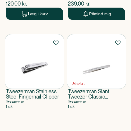
$
nuværende pris
$
nuværende pris
120,00
kr.
239,00
kr.
Læg i kurv
Påmind mig
Udsolgt
Tweezerman Stainless
Tweezerman Slant
Steel Fingernail Clipper
Tweezer Classic
Stainless Steel
Tweezerman
Tweezerman
1 stk
1 stk