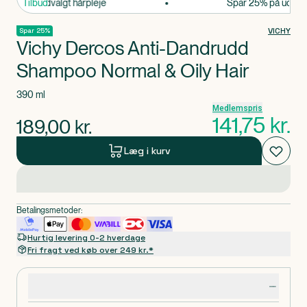
 25% på udvalgt hårpleje
Tilbud
Spar 25% på udvalgt 
VICHY
Spar 25%
Vichy Dercos Anti-Dandrudd
Shampoo Normal & Oily Hair
390 ml
Medlemspris
141,75
kr.
189,00
kr.
Læg i kurv
Betalingsmetoder:
Hurtig levering 0-2 hverdage
Fri fragt ved køb over 249 kr.*
Produktdetaljer