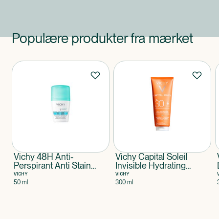
Populære produkter fra mærket
Produkter
Vichy 48H Anti-
Vichy Capital Soleil
Perspirant Anti Stain
Invisible Hydrating
Roll-On
Protective Milk SPF30
VICHY
VICHY
50 ml
300 ml