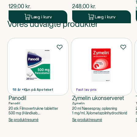
$
nuværende pris
$
nuværende pris
129,00
kr.
248,00
kr.
Læg i kurv
Læg i kurv
Vores udvalgte produkter
Produkt 1 af 0
Produkter
18 år +
Kun på Apoteket
Fast lav pris
Panodil
Zymelin ukonserveret
Panodil
Zymelin
20 stk Filmovertrukne tabletter
20 ml Næsespray, opløsning
500 mg (Håndkøb,
1 mg/ml, Xylometazolinhydrochlorid
apoteksforbeholdt), Paracetamol
Se produktresumé
Se produktresumé