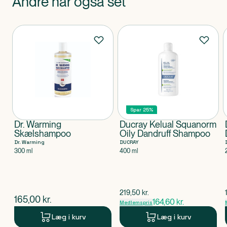
Andre har også set
SULFATE • GLYCOL DISTEARATE • COCO-BETAINE
• GLYCERIN • DIMETHICONE • SELENIUM SULFIDE
• CARBOMER • CI 47005 / ACID YELLOW 3 • CITRIC
Produkter
ACID • MENTHOL • 2-OLEAMIDO-1,3-
OCTADECANEDIOL • PPG-5-CETETH-20 •
SALICYLIC ACID • SODIUM BENZOATE • SODI UM
CHLORIDE • SODIUM HYDROXIDE • TOCOPHERYL
ACETATE • PARFUM / FRAGRANCE
Spar 25%
Klassificeret som
Dr. Warming
Produktet er et kosmetisk produkt.
Ducray Kelual Squanorm
Skælshampoo
Oily Dandruff Shampoo
Dr. Warming
DUCRAY
300 ml
400 ml
$
gammel pris
219,50
kr.
$
nuværende pris
165,00
kr.
164,60
kr.
Medlemspris
Læg i kurv
Læg i kurv