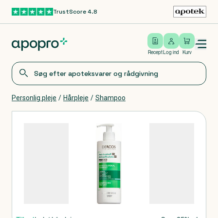
TrustScore 4.8
Gå til hovedindhold
Open/close menu
Log ind
Recept
Log ind
Kurv
Personlig pleje
/
Hårpleje
/
Shampoo