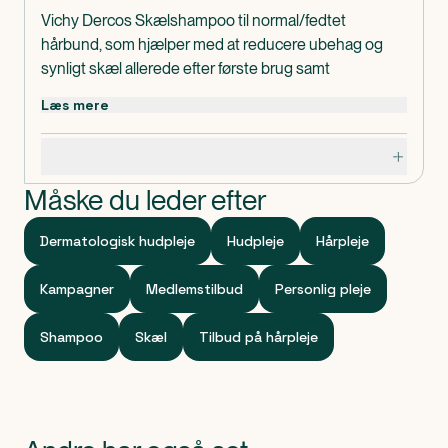
Vichy Dercos Skælshampoo til normal/fedtet
hårbund, som hjælper med at reducere ubehag og
synligt skæl allerede efter første brug samt
forebygger tilbagevendende skæl og modvirker
Læs mere
følelsen af kløe.
Produktet er dermatologisk testet.
Specifikationer
Dosis og Anvendelse
Måske du leder efter
Påfør Vichy Dercos Skælshampoo i hårbunden i vådt
hår. Massér blidt og lad det virke i 2 minutter. Skyl
Dermatologisk hudpleje
Hudpleje
Hårpleje
derefter ud. Bruges dagligt i 4 uger, og derefter 1 gang
om ugen som langsigtet vedligeholdelse. Indeholder
Kampagner
Medlemstilbud
Personlig pleje
selendisulfid. Undgå kontakt med øjnene og skadet
hud. I tilfælde af kontakt med øjnene skylles straks
Shampoo
Skæl
Tilbud på hårpleje
grundigt med vand.
Indeholder
Ingredients: AQUA / WATER • SODIUM LAURETH