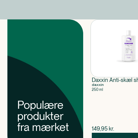
Produkter
Daxxin Anti-skæl 
daxxin
250 ml
Populære
produkter
fra mærket
$
nuværende pris
149,95
kr.