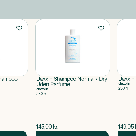
shampoo
Daxxin Shampoo Normal / Dry
Daxxin
Uden Parfume
daxxin
250 ml
daxxin
250 ml
$
nuværende pris
$
nuvær
145,00
kr.
149,95