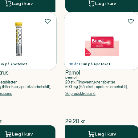
Læg i kurv
Læg i kurv
un på Apoteket
18 år +
Kun på Apoteket
trus
Pamol
pamol
setabletter
20 stk Filmovertrukne tabletter
(Håndkøb, apoteksforbeholdt),
500 mg (Håndkøb, apoteksforbeholdt),
ylsyre, Caffein
Paracetamol
tresumé
Se produktresumé
ende pris
$
nuværende pris
r.
29,20
kr.
Læg i kurv
Læg i kurv