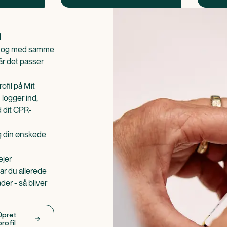
n
is og med samme
når det passer
ofil på Mit
 logger ind,
d dit CPR-
æg din ønskede
ejer
ar du allerede
er - så bliver
Opret
profil