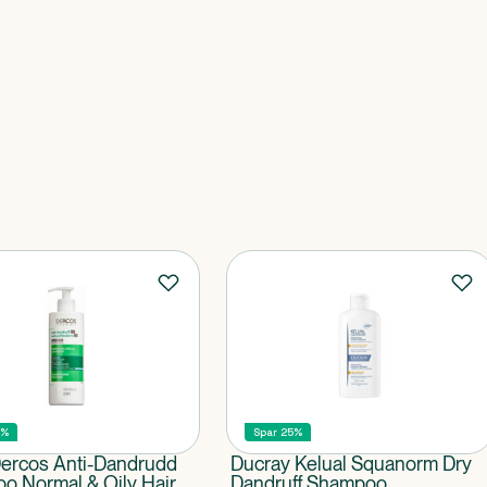
5%
Spar 25%
Dercos Anti-Dandrudd
Ducray Kelual Squanorm Dry
o Normal & Oily Hair
Dandruff Shampoo