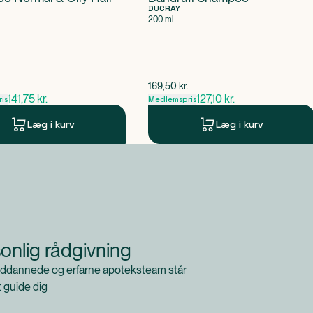
DUCRAY
200 ml
pris
$
gammel pris
.
169,50
kr.
141,75
kr.
127,10
kr.
is
Medlemspris
Læg i kurv
Læg i kurv
onlig rådgivning
ddannede og erfarne apoteksteam står
at guide dig