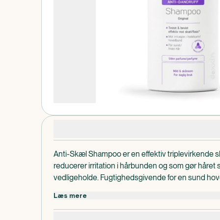
Produktdetaljer
Anti-Skæl Shampoo er en effektiv triplevirkend
reducerer irritation i hårbunden og som gør håret 
vedligeholde. Fugtighedsgivende for en sund hove
behandlinger ses en mærkbar forskel.
Læs mere
Anti-Skæl Shampoo er uden parfume.