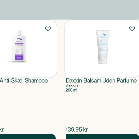
 Anti-Skæl Shampoo
Daxxin Balsam Uden Parfume
daxxin
200 ml
ende pris
$
nuværende pris
kr.
139,95
kr.