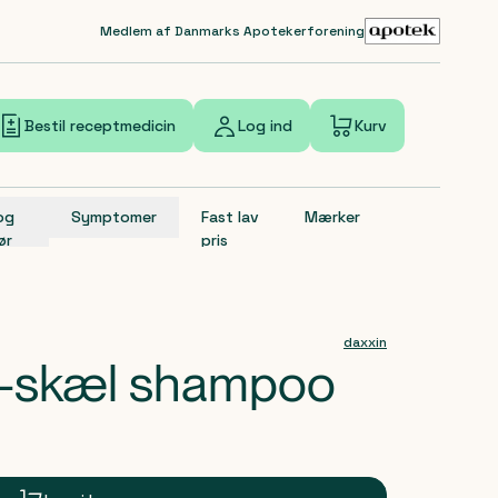
Medlem af Danmarks Apotekerforening
Bestil receptmedicin
Log ind
Kurv
 og
Symptomer
Fast lav
Mærker
ør
pris
daxxin
i-skæl shampoo