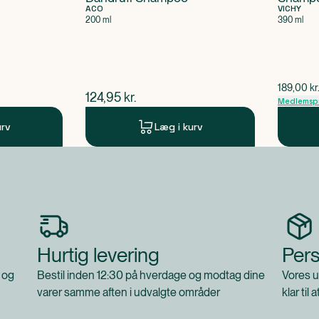
ACO
VICHY
200 ml
390 ml
$
gammel 
189,00
kr
$
nuværende pris
124,95
kr.
Medlemspr
urv
Læg i kurv
Hurtig levering
Pers
 og
Bestil inden 12:30 på hverdage og modtag dine
Vores u
varer samme aften i udvalgte områder
klar til 