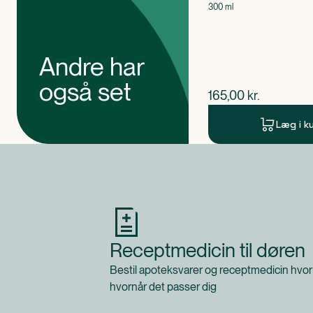
300 ml
Andre har
også set
$
nuværende pris
165,00
kr.
Læg i k
Produkt 1 af 0
Receptmedicin til døren
Bestil apoteksvarer og receptmedicin hvor
hvornår det passer dig