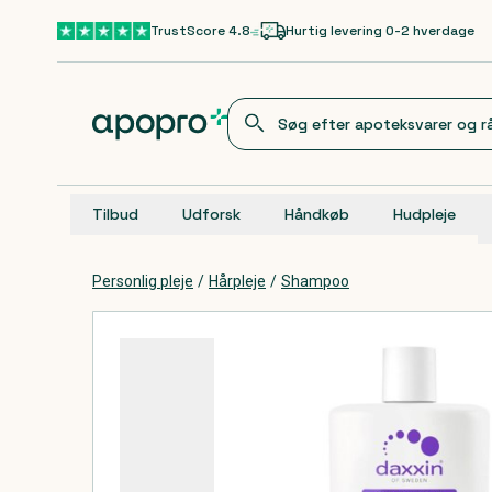
Gå til hovedindhold
TrustScore 4.8
Hurtig levering 0-2 hverdage
Tilbud
Udforsk
Håndkøb
Hudpleje
Personlig pleje
/
Hårpleje
/
Shampoo