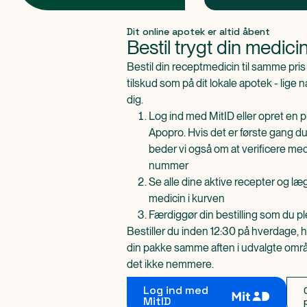
Produkt 1 af 0
Dit online apotek er altid åbent
Bestil trygt din medici
Bestil din receptmedicin til samme pr
tilskud som på dit lokale apotek - lige 
dig.
Log ind med MitID eller opret en pr
Apopro. Hvis det er første gang du
beder vi også om at verificere me
nummer
Se alle dine aktive recepter og l
medicin i kurven
Færdiggør din bestilling som du pl
Bestiller du inden 12:30 på hverdage, h
din pakke samme aften i udvalgte områd
det ikke nemmere.
Log ind med
MitID