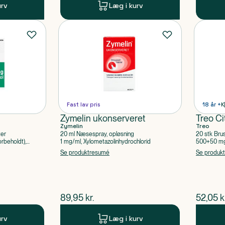
urv
Læg i kurv
Fast lav pris
18 år +
K
Zymelin ukonserveret
Treo Ci
Zymelin
Treo
ter
20 ml Næsespray, opløsning
20 stk Bru
rbeholdt),
1 mg/ml, Xylometazolinhydrochlorid
500+50 mg 
Acetylsalic
Se produktresumé
Se produk
$
nuværende pris
$
nuvær
89,95
kr.
52,05
k
urv
Læg i kurv