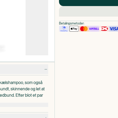
Betalingsmetoder:
e skælshampoo, som også
sundt, skinnende og let at
dbund. Efter blot et par