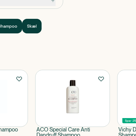
ker hele hårbunden, lad
 grundigt. Så mild og blid
Shampoo
Skæl
lucoside, Disodium
eryl Cocoate, Glycol
e, Piroctone Olamine,
e, Citric Acid,
Spar 2
shampoo
ACO Special Care Anti
Vichy 
Dandruff Shampoo
Shampo