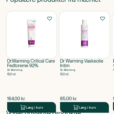
Produkter
Dr.Warming Critical Care
Dr Warming Vaskeolie
Fedtcreme 92%
Intim
Dr. Warming
Dr. Warming
150 ml
150 ml
$
nuværende pris
$
nuværende pris
164,00
kr.
85,00
kr.
Læg i kurv
Læg i kurv
Vores udvalgte produkter