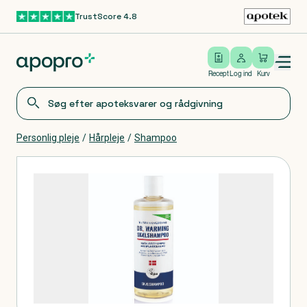
TrustScore 4.8
Gå til hovedindhold
Open/close menu
Log ind
Recept
Log ind
Kurv
Personlig pleje
/
Hårpleje
/
Shampoo