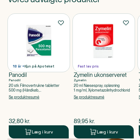
Produkt 1 af 0
Produkter
18 år +
Kun på Apoteket
Fast lav pris
Panodil
Zymelin ukonserveret
Panodil
Zymelin
20 stk Filmovertrukne tabletter
20 ml Næsespray, opløsning
500 mg (Håndkøb,
1 mg/ml, Xylometazolinhydrochlorid
apoteksforbeholdt), Paracetamol
Se produktresumé
Se produktresumé
$
nuværende pris
$
nuværende pris
32,80
kr.
89,95
kr.
Læg i kurv
Læg i kurv