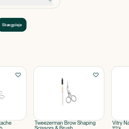
Skægpleje
tache
Tweezerman Brow Shaping
Vitry 
b
Scissors & Brush
Vitry