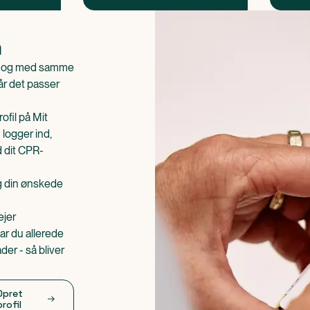
n
is og med samme
når det passer
ofil på Mit
 logger ind,
d dit CPR-
æg din ønskede
ejer
ar du allerede
er - så bliver
Opret
profil