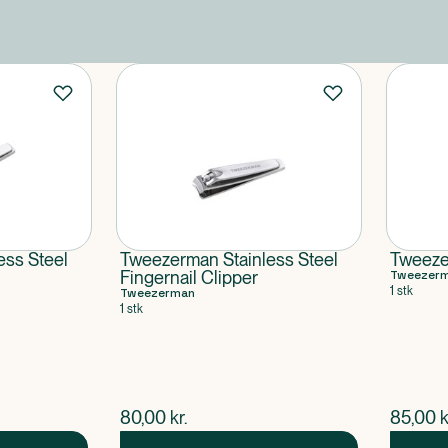
ess Steel
Tweezerman Stainless Steel
Tweezer
Fingernail Clipper
Tweezer
1 stk
Tweezerman
1 stk
$
nuværende pris
$
nuvær
80,00
kr.
85,00
k