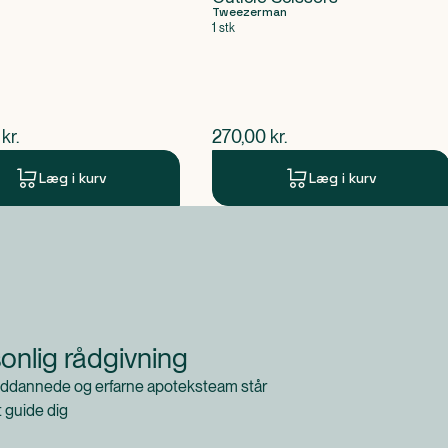
Tweezerman
1 stk
ende pris
$
nuværende pris
kr.
270,00
kr.
Læg i kurv
Læg i kurv
onlig rådgivning
ddannede og erfarne apoteksteam står
at guide dig