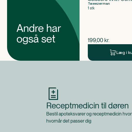
Tweezerman
1 stk
Andre har
også set
$
nuværende pris
199,00
kr.
Læg i k
Produkt 1 af 0
Receptmedicin til døren
Bestil apoteksvarer og receptmedicin hvor
hvornår det passer dig