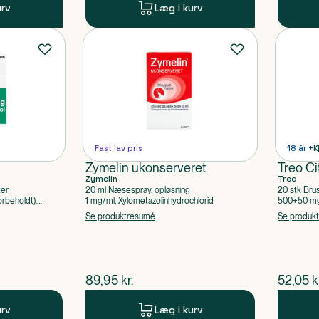
urv
Læg i kurv
Fast lav pris
18 år +
K
Zymelin ukonserveret
Treo Ci
Zymelin
Treo
ter
20 ml Næsespray, opløsning
20 stk Bru
rbeholdt),
1 mg/ml, Xylometazolinhydrochlorid
500+50 mg 
Acetylsalic
Se produktresumé
Se produk
$
nuværende pris
$
nuvær
89,95
kr.
52,05
k
urv
Læg i kurv