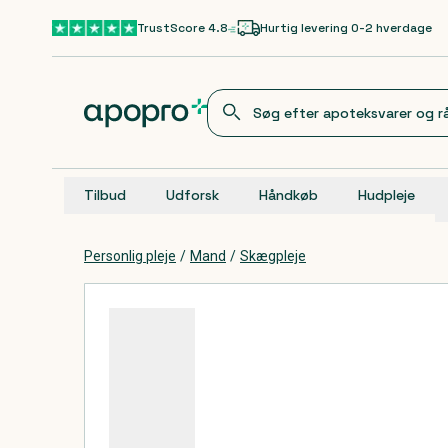
Gå til hovedindhold
TrustScore 4.8
Hurtig levering 0-2 hverdage
Tilbud
Udforsk
Håndkøb
Hudpleje
Personlig pleje
/
Mand
/
Skægpleje