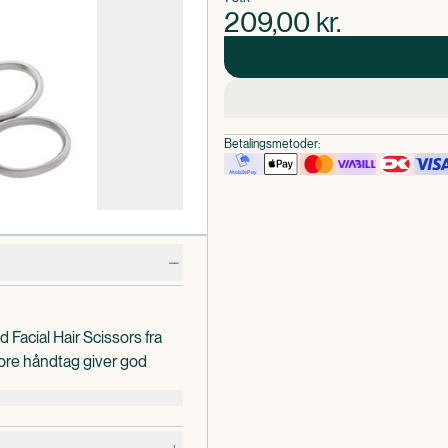
209,00
kr.
Betalingsmetoder:
 Facial Hair Scissors fra
re håndtag giver god
ision. Saksens spids er
kære dig. Saksen er
der er nemt at rengøre.