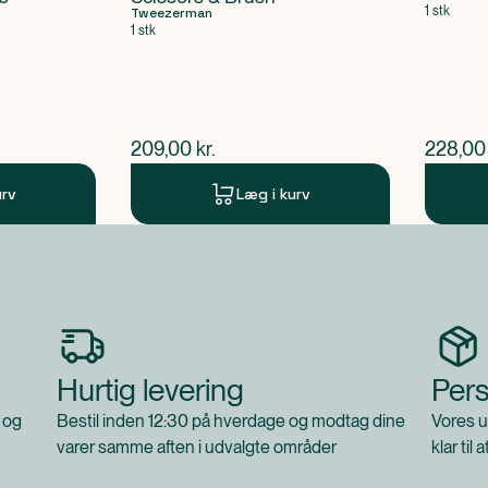
1 stk
Tweezerman
1 stk
$
nuværende pris
$
nuvær
209,00
kr.
228,00
urv
Læg i kurv
Hurtig levering
Pers
 og
Bestil inden 12:30 på hverdage og modtag dine
Vores u
varer samme aften i udvalgte områder
klar til 