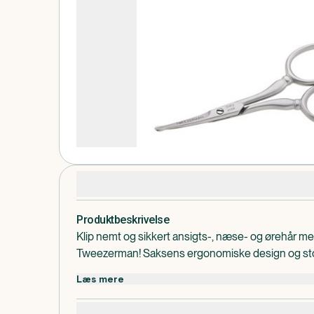
Produktdetaljer
Produktbeskrivelse
Klip nemt og sikkert ansigts-, næse- og ørehår med
Tweezerman! Saksens ergonomiske design og sto
komfort og kontrol, så du kan klippe hår med præc
Læs mere
afrundet, så du behøver ikke være nervøs for at s
fremstillet af rustfrit stål, et slidstærkt materiale, 