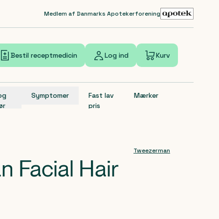
Medlem af Danmarks Apotekerforening
Bestil receptmedicin
Log ind
Kurv
 og
Symptomer
Fast lav
Mærker
ør
pris
Tweezerman
 Facial Hair