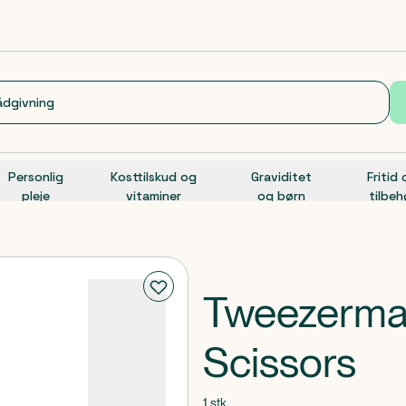
Personlig
Kosttilskud og
Graviditet
Fritid
pleje
vitaminer
og børn
tilbeh
Tweezerman
Scissors
1 stk