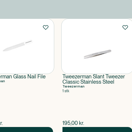
man Glass Nail File
Tweezerman Slant Tweezer
man
Classic Stainless Steel
Tweezerman
1 stk
ende pris
$
nuværende pris
r.
195,00
kr.