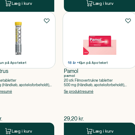
Læg i kurv
Læg i kurv
un på Apoteket
18 år +
Kun på Apoteket
trus
Pamol
pamol
setabletter
20 stk Filmovertrukne tabletter
(Håndkøb, apoteksforbeholdt),
500 mg (Håndkøb, apoteksforbeholdt),
ylsyre, Caffein
Paracetamol
tresumé
Se produktresumé
ende pris
$
nuværende pris
r.
29,20
kr.
Læg i kurv
Læg i kurv