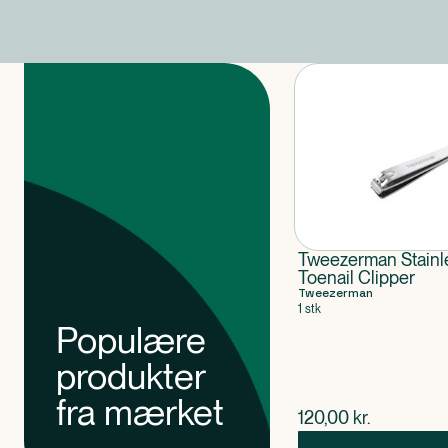
Produkter
Tweezerman Stainl
Toenail Clipper
Tweezerman
1 stk
Populære
produkter
fra mærket
$
nuværende pris
120,00
kr.