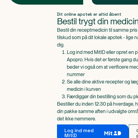
Produkt 1 af 0
Dit online apotek er altid åbent
Bestil trygt din medici
Bestil din receptmedicin til samme pr
tilskud som på dit lokale apotek - lige 
dig.
Log ind med MitID eller opret en pr
Apopro. Hvis det er første gang du
beder vi også om at verificere me
nummer
Se alle dine aktive recepter og l
medicin i kurven
Færdiggør din bestilling som du pl
Bestiller du inden 12:30 på hverdage, h
din pakke samme aften i udvalgte områd
det ikke nemmere.
Log ind med
MitID