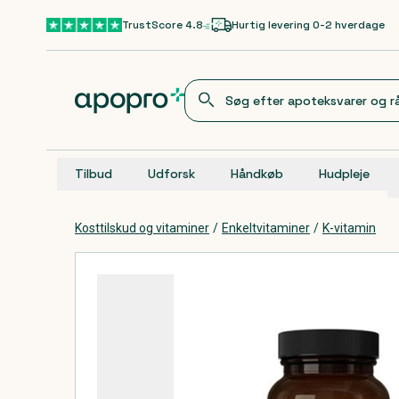
Gå til hovedindhold
TrustScore 4.8
Hurtig levering 0-2 hverdage
Tilbud
Udforsk
Håndkøb
Hudpleje
Kosttilskud og vitaminer
/
Enkeltvitaminer
/
K-vitamin