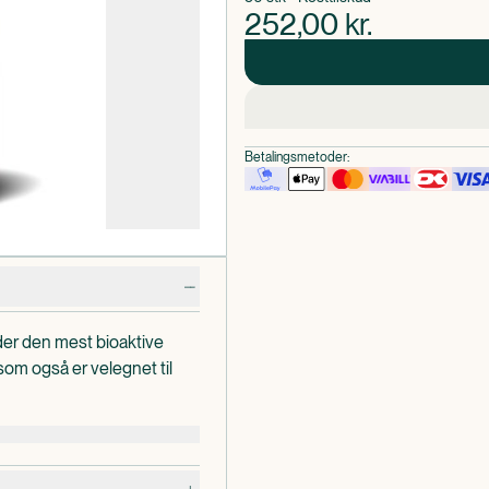
252,00
kr.
Betalingsmetoder:
r den mest bioaktive
om også er velegnet til
en understøtter fordelene
 system.
og bidrager til at