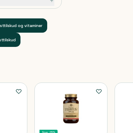
sttilskud og vitaminer
sttilskud
*
 børns rækkevidde.
ost og en sund livsstil.
Spar 25%