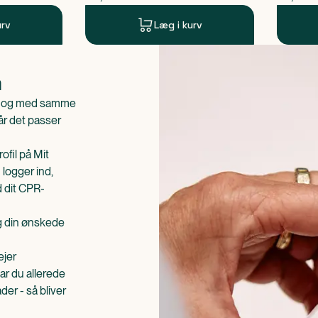
urv
Læg i kurv
n
is og med samme
når det passer
ofil på Mit
 logger ind,
d dit CPR-
æg din ønskede
ejer
ar du allerede
er - så bliver