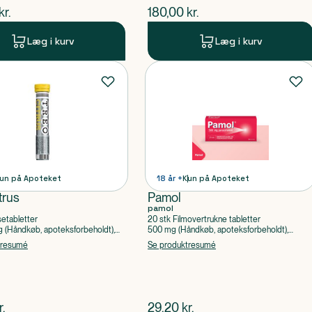
ende pris
$
nuværende pris
kr.
180,00
kr.
Læg i kurv
Læg i kurv
un på Apoteket
18 år +
Kun på Apoteket
trus
Pamol
pamol
setabletter
20 stk Filmovertrukne tabletter
(Håndkøb, apoteksforbeholdt),
500 mg (Håndkøb, apoteksforbeholdt),
ylsyre, Caffein
Paracetamol
tresumé
Se produktresumé
ende pris
$
nuværende pris
r.
29,20
kr.