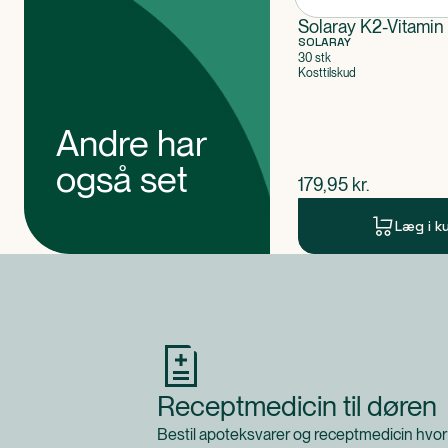
Bør kun efter aftale med læge eller sundhedsplej
Solaray K2-Vitamin
eller børn.
SOLARAY
30 stk
Klassificeret som
Kosttilskud
Produktet er et kosttilskud.
Andre har
også set
$
nuværende pris
179,95
kr.
Læg i k
Produkt 1 af 0
Receptmedicin til døren
Bestil apoteksvarer og receptmedicin hvor