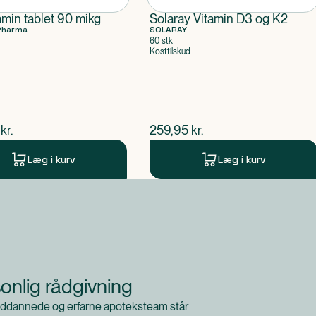
amin tablet 90 mikg
Solaray Vitamin D3 og K2
Pharma
SOLARAY
60 stk
Kosttilskud
ende pris
$
nuværende pris
kr.
259,95
kr.
Læg i kurv
Læg i kurv
onlig rådgivning
ddannede og erfarne apoteksteam står