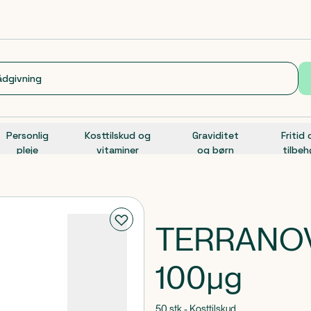
Personlig
Kosttilskud og
Graviditet
Fritid
pleje
vitaminer
og børn
tilbeh
TERRANOV
100µg
50 stk - Kosttilskud