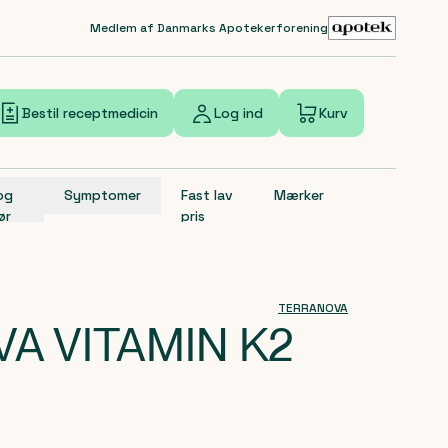
Medlem af Danmarks Apotekerforening
Bestil receptmedicin
Log ind
Kurv
 og
Symptomer
Fast lav
Mærker
ør
pris
TERRANOVA
A VITAMIN K2