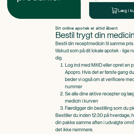
Læg i k
Produkt 1 af 0
Dit online apotek er altid åbent
Bestil trygt din medici
Bestil din receptmedicin til samme pr
tilskud som på dit lokale apotek - lige 
dig.
Log ind med MitID eller opret en pr
Apopro. Hvis det er første gang du
beder vi også om at verificere me
nummer
Se alle dine aktive recepter og l
medicin i kurven
Færdiggør din bestilling som du pl
Bestiller du inden 12:30 på hverdage, h
din pakke samme aften i udvalgte områd
det ikke nemmere.