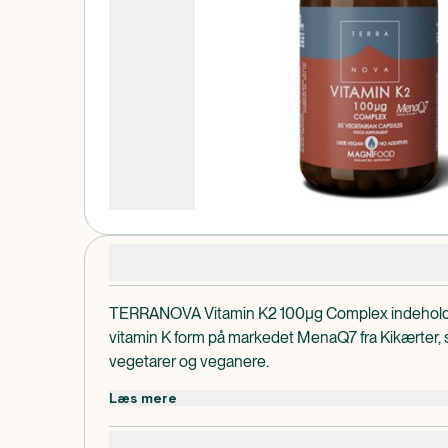
Produktdetaljer
TERRANOVA Vitamin K2 100µg Complex indeholde
vitamin K form på markedet MenaQ7 fra Kikærter, s
vegetarer og veganere.
Urte ingredienserne i Magnifood-plante blanding
Læs mere
ved vitamin K2, især for knogler og det vaskulære
Vitamin K bidrager til en normal størkning af blodet 