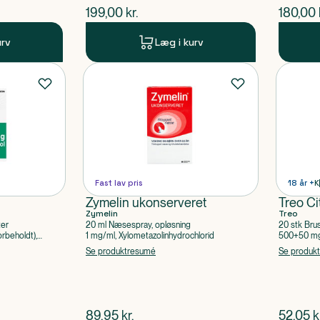
$
nuværende pris
$
nuvær
199,00
kr.
180,00
urv
Læg i kurv
Fast lav pris
18 år +
K
Zymelin ukonserveret
Treo Ci
Zymelin
Treo
ter
20 ml Næsespray, opløsning
20 stk Bru
rbeholdt),
1 mg/ml, Xylometazolinhydrochlorid
500+50 mg 
Acetylsalic
Se produktresumé
Se produk
$
nuværende pris
$
nuvær
89,95
kr.
52,05
k