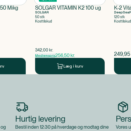
erske anvendes af gravide
 50 Mikg
SOLGAR VITAMIN K2 100 ug
K-2 Vit
SOLGAR
DeepSea
50 stk
120 stk
Kosttilskud
Kosttilskud
$
gammel pris
342,00
kr.
$
nuvær
249,95
256,50
kr.
Medlemspris
urv
Læg i kurv
Hurtig levering
Pers
 og
Bestil inden 12:30 på hverdage og modtag dine
Vores u