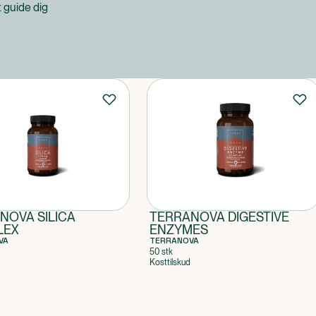
at guide dig
NOVA SILICA
TERRANOVA DIGESTIVE
LEX
ENZYMES
VA
TERRANOVA
50 stk
Kosttilskud