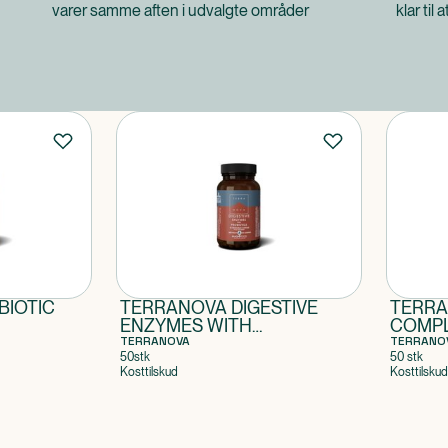
varer samme aften i udvalgte områder
klar til 
BIOTIC
TERRANOVA DIGESTIVE
TERRA
ENZYMES WITH
COMP
PROBIOTICS
TERRANOVA
TERRANO
50stk
50 stk
Kosttilskud
Kosttilskud