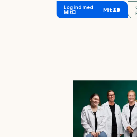
Log ind med
MitID