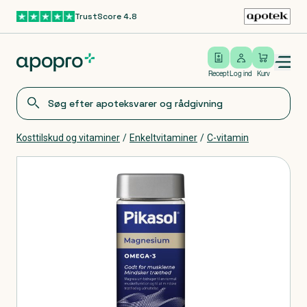
TrustScore 4.8
Gå til hovedindhold
Open/close menu
Log ind
Recept
Log ind
Kurv
Kosttilskud og vitaminer
/
Enkeltvitaminer
/
C-vitamin
Produkter