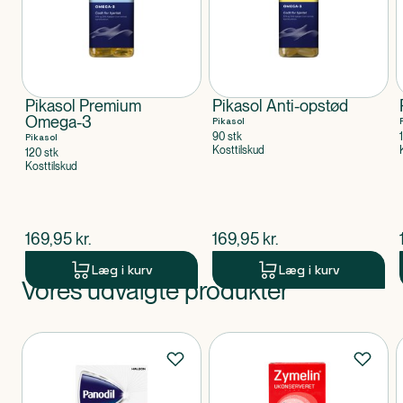
Pikasol Premium
Pikasol Anti-opstød
Omega-3
Pikasol
90 stk
Pikasol
Kosttilskud
120 stk
Kosttilskud
$
nuværende pris
$
nuværende pris
169,95
kr.
169,95
kr.
Læg i kurv
Læg i kurv
Vores udvalgte produkter
Produkt 1 af 0
Produkter