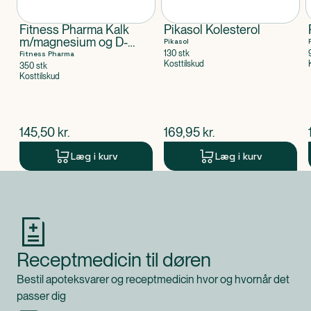
Fitness Pharma Kalk
Pikasol Kolesterol
m/magnesium og D-
Pikasol
vitamin
130 stk
Fitness Pharma
Kosttilskud
350 stk
Kosttilskud
$
nuværende pris
$
nuværende pris
145,50
kr.
169,95
kr.
Læg i kurv
Læg i kurv
Produkt 1 af 0
Receptmedicin til døren
Bestil apoteksvarer og receptmedicin hvor og hvornår det
passer dig