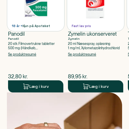
18 år +
Kun på Apoteket
Fast lav pris
Panodil
Zymelin ukonserveret
Panodil
Zymelin
20 stk Filmovertrukne tabletter
20 ml Næsespray, opløsning
500 mg (Håndkøb,
1 mg/ml, Xylometazolinhydrochlorid
apoteksforbeholdt), Paracetamol
Se produktresumé
Se produktresumé
$
nuværende pris
$
nuværende pris
32,80
kr.
89,95
kr.
Læg i kurv
Læg i kurv
Produkt 1 af 0