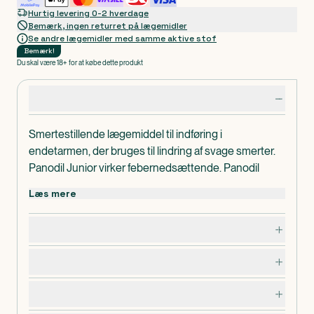
Hurtig levering 0-2 hverdage
Bemærk, ingen returret på lægemidler
Se andre lægemidler med samme aktive stof
Bemærk
!
Du skal være 18+ for at købe dette produkt
Produktdetaljer
Smertestillende lægemiddel til indføring i
endetarmen, der bruges til lindring af svage smerter.
Panodil Junior virker febernedsættende. Panodil
Junior bør ikke gives til børn under 2 år uden lægens
Læs mere
anvisning.
I pakningerne med medicin findes en
Dosering, opbevaring og indhold
patientvejledning, som du altid bør læse grundigt,
inden du tager medicinen. Hvis du er i tvivl, om du må
Bivirkninger
bruge medicinen, bør du kontakte egen læge.
Advarsler og forsigtighedsregler
Sidst opdateret d. 22/03-2025.