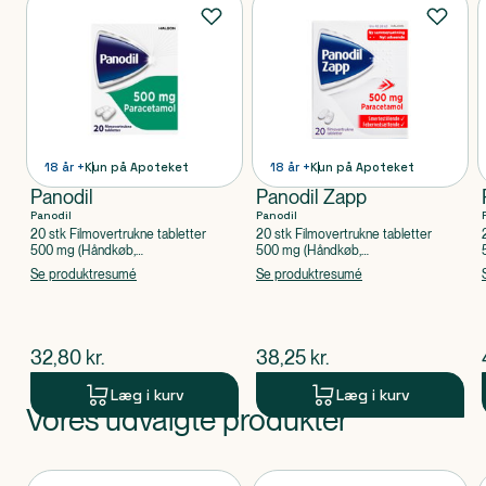
Produkter
18 år +
Kun på Apoteket
18 år +
Kun på Apoteket
Panodil
Panodil Zapp
Panodil
Panodil
20 stk Filmovertrukne tabletter
20 stk Filmovertrukne tabletter
500 mg (Håndkøb,
500 mg (Håndkøb,
apoteksforbeholdt), Paracetamol
apoteksforbeholdt), Paracetamol
Se produktresumé
Se produktresumé
$
nuværende pris
$
nuværende pris
32,80
kr.
38,25
kr.
Læg i kurv
Læg i kurv
Vores udvalgte produkter
Produkt 1 af 0