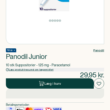
Produkt 1 af 0
Panodil
18 år +
Panodil Junior
10 stk Suppositorier - 125 mg - Paracetamol
Læs produktresumé om lægemidlet
29,95
kr.
Læg i kurv
Betalingsmetoder: