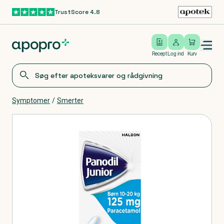
TrustScore 4.8
Gå til hovedindhold
Open/close menu
Log ind
Recept
Log ind
Kurv
Symptomer
/
Smerter
Produkter