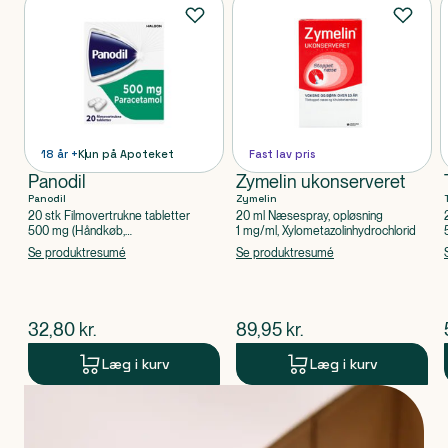
Produkter
18 år +
Kun på Apoteket
Fast lav pris
Panodil
Zymelin ukonserveret
Panodil
Zymelin
20 stk Filmovertrukne tabletter
20 ml Næsespray, opløsning
500 mg (Håndkøb,
1 mg/ml, Xylometazolinhydrochlorid
apoteksforbeholdt), Paracetamol
Se produktresumé
Se produktresumé
$
nuværende pris
$
nuværende pris
32,80
kr.
89,95
kr.
Læg i kurv
Læg i kurv
Produkt 1 af 0