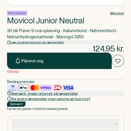
Movicol
Fast lav pris
Movicol Junior Neutral
30 stk Pulver til oral opløsning - Kaliumchlorid - Natriumchlorid -
Natriumhydrogencarbonat - Macrogol 3350
Læs produktresumé om lægemidlet
124,95
kr.
Påmind mig
Udsolgt
Betalingsmetoder:
Bemærk, ingen returret på lægemidler
Se andre lægemidler med samme aktive stof
Bemærk
!
Fast lav pris gælder i forhold til markedet generelt
Produktdetaljer