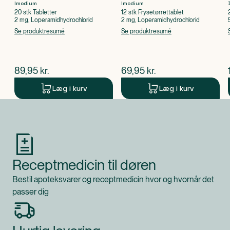
Imodium
Imodium
20 stk Tabletter
12 stk Frysetørrettablet
2 mg, Loperamidhydrochlorid
2 mg, Loperamidhydrochlorid
Se produktresumé
Se produktresumé
$
nuværende pris
$
nuværende pris
89,95
kr.
69,95
kr.
Læg i kurv
Læg i kurv
Produkt 1 af 0
Receptmedicin til døren
Bestil apoteksvarer og receptmedicin hvor og hvornår det
passer dig