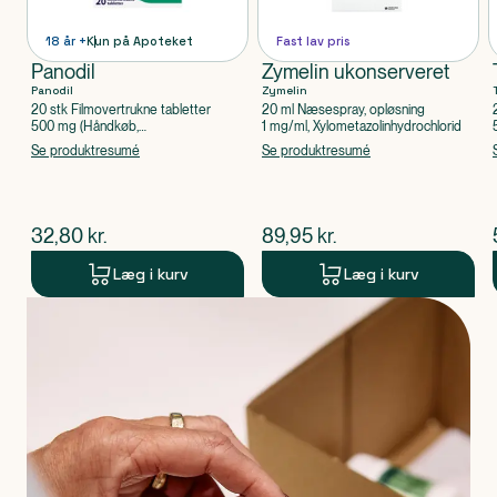
18 år +
Kun på Apoteket
Fast lav pris
Panodil
Zymelin ukonserveret
Panodil
Zymelin
20 stk Filmovertrukne tabletter
20 ml Næsespray, opløsning
500 mg (Håndkøb,
1 mg/ml, Xylometazolinhydrochlorid
apoteksforbeholdt), Paracetamol
Se produktresumé
Se produktresumé
$
nuværende pris
$
nuværende pris
32,80
kr.
89,95
kr.
Læg i kurv
Læg i kurv
Produkt 1 af 0