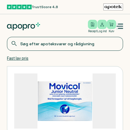
TrustScore 4.8
Gå til hovedindhold
Open/close menu
Log ind
Recept
Log ind
Kurv
Fast lav pris