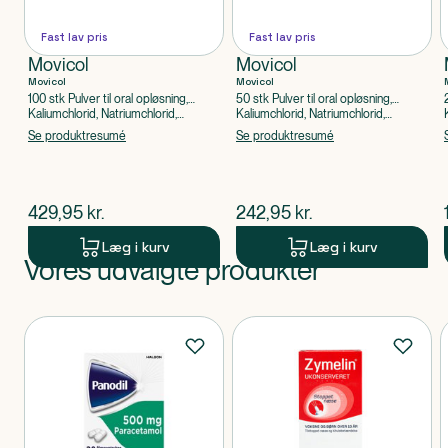
Fast lav pris
Fast lav pris
Movicol
Movicol
Movicol
Movicol
100 stk Pulver til oral opløsning,
50 stk Pulver til oral opløsning,
enkeltdosisbeholder
enkeltdosisbeholder
Kaliumchlorid, Natriumchlorid,
Kaliumchlorid, Natriumchlorid,
Natriumhydrogencarbonat, Macrogol
Natriumhydrogencarbonat, Macrogol
Se produktresumé
Se produktresumé
3350
3350
$
nuværende pris
$
nuværende pris
429,95
kr.
242,95
kr.
Læg i kurv
Læg i kurv
Vores udvalgte produkter
Produkt 1 af 0
Produkter