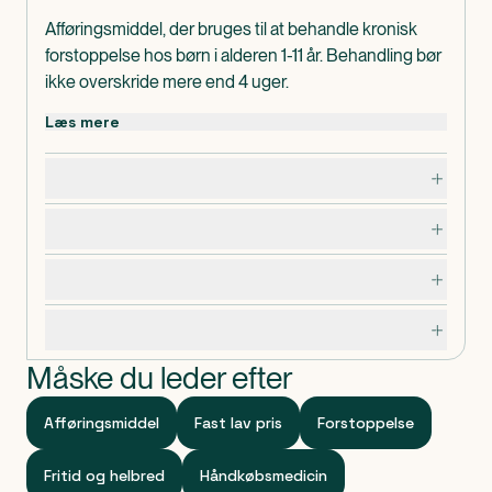
Afføringsmiddel, der bruges til at behandle kronisk
forstoppelse hos børn i alderen 1-11 år. Behandling bør
ikke overskride mere end 4 uger.
Movicol Junior Neutral bør ikke gives til børn under 1
Læs mere
år uden lægens anvisning.
I pakningerne med medicin findes en
Dosering, opbevaring og indhold
patientvejledning, som du altid bør læse grundigt,
inden du tager medicinen. Hvis du er i tvivl, om du må
Bivirkninger
bruge medicinen, bør du kontakte egen læge.
Advarsler og forsigtighedsregler
Specifikationer
Måske du leder efter
Afføringsmiddel
Fast lav pris
Forstoppelse
Fritid og helbred
Håndkøbsmedicin