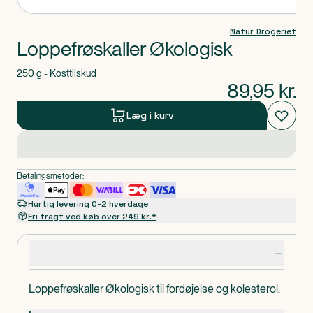
Natur Drogeriet
Loppefrøskaller Økologisk
250 g - Kosttilskud
89,95
kr.
Læg i kurv
Betalingsmetoder:
Hurtig levering 0-2 hverdage
Fri fragt ved køb over 249 kr.*
Produktdetaljer
Loppefrøskaller Økologisk til fordøjelse og kolesterol.