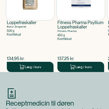
Loppefrøskaller
Fitness Pharma Psyllium
Loppefrøskaller
Natur Drogeriet
500 g
Fitness Pharma
Kosttilskud
450 g
Kosttilskud
$
nuværende pris
$
nuværende pris
134,95
kr.
137,25
kr.
Læg i kurv
Læg i kurv
Produkt 1 af 0
Receptmedicin til døren