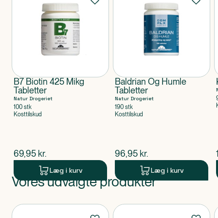
B7 Biotin 425 Mikg
Baldrian Og Humle
Tabletter
Tabletter
Natur Drogeriet
Natur Drogeriet
100 stk
190 stk
Kosttilskud
Kosttilskud
$
nuværende pris
$
nuværende pris
69,95
kr.
96,95
kr.
Læg i kurv
Læg i kurv
Vores udvalgte produkter
Produkt 1 af 0
Produkter