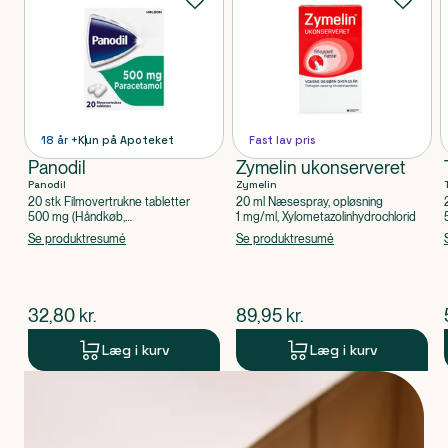
18 år +
Kun på Apoteket
Fast lav pris
Panodil
Zymelin ukonserveret
Panodil
Zymelin
20 stk Filmovertrukne tabletter
20 ml Næsespray, opløsning
500 mg (Håndkøb,
1 mg/ml, Xylometazolinhydrochlorid
apoteksforbeholdt), Paracetamol
Se produktresumé
Se produktresumé
$
nuværende pris
$
nuværende pris
32,80
kr.
89,95
kr.
Læg i kurv
Læg i kurv
Produkt 1 af 0