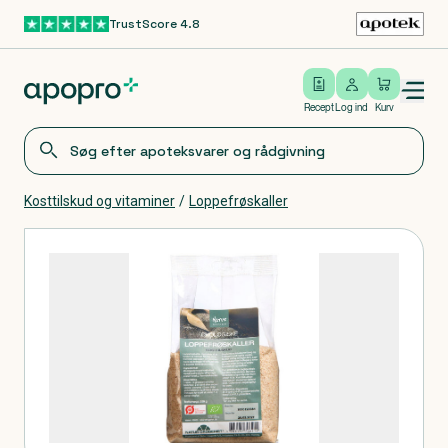
TrustScore 4.8
Gå til hovedindhold
Open/close menu
Log ind
Recept
Log ind
Kurv
Kosttilskud og vitaminer
/
Loppefrøskaller