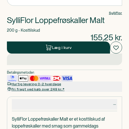
SylliFlor
SylliFlor Loppefrøskaller Malt
200 g - Kosttilskud
155,25
kr.
Læg i kurv
Betalingsmetoder:
Hurtig levering 0-2 hverdage
Fri fragt ved køb over 249 kr.*
Produktdetaljer
SylliFlor Loppefrøskaller Malt er et kosttilskud af
loppefrøskaller med smag som gammeldags