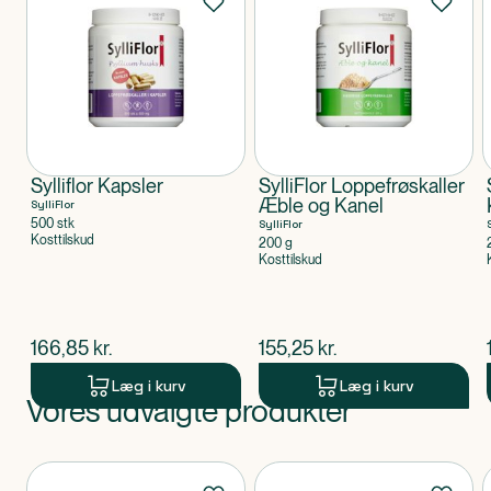
Sylliflor Kapsler
SylliFlor Loppefrøskaller
Æble og Kanel
SylliFlor
500 stk
SylliFlor
Kosttilskud
200 g
Kosttilskud
$
nuværende pris
$
nuværende pris
166,85
kr.
155,25
kr.
Læg i kurv
Læg i kurv
Vores udvalgte produkter
Produkt 1 af 0
Produkter