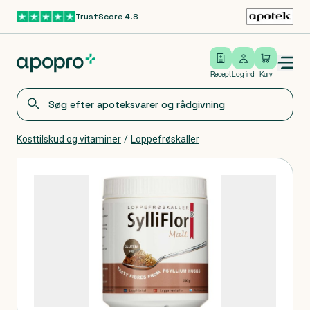
TrustScore 4.8
Gå til hovedindhold
Open/close menu
Log ind
Recept
Log ind
Kurv
Kosttilskud og vitaminer
/
Loppefrøskaller