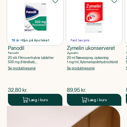
18 år +
Kun på Apoteket
Fast lav pris
Panodil
Zymelin ukonserveret
Panodil
Zymelin
20 stk Filmovertrukne tabletter
20 ml Næsespray, opløsning
500 mg (Håndkøb,
1 mg/ml, Xylometazolinhydrochlorid
apoteksforbeholdt), Paracetamol
Se produktresumé
Se produktresumé
$
nuværende pris
$
nuværende pris
32,80
kr.
89,95
kr.
Læg i kurv
Læg i kurv
Produkt 1 af 0