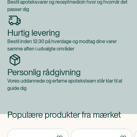
samtidig indtagelse af 1-2 glas væske (2-4 dl).
Bestil apoteksvarer og receptmedicin hvor og hvornår det
SylliFlor nedsætter passagetiden i tarmen og kan
passer dig
muligvis påvirke optagelsen af medicin. Tag derfor
ikke samtidig med medicin, men mindst 1 time før eller
Hurtig levering
2 timer efter.
Kosttilskud bør ikke træde i stedet for en varieret kost.
Bestil inden 12:30 på hverdage og modtag dine varer
Klassificeret som
samme aften i udvalgte områder
Produktet er et kosttilskud.
Personlig rådgivning
Vores uddannede og erfarne apoteksteam står klar til at
guide dig
Populære produkter fra mærket
Produkter