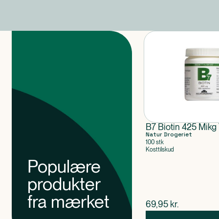
Produkter
B7 Biotin 425 Mikg 
Natur Drogeriet
100 stk
Kosttilskud
Populære
produkter
fra mærket
$
nuværende pris
69,95
kr.