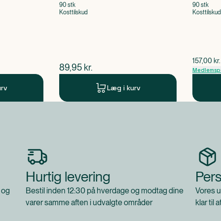
90 stk
90 stk
Kosttilskud
Kosttilskud
$
gammel 
157,00
kr.
$
nuværende pris
89,95
kr.
Medlemspr
urv
Læg i kurv
Hurtig levering
Pers
 og
Bestil inden 12:30 på hverdage og modtag dine
Vores u
varer samme aften i udvalgte områder
klar til 