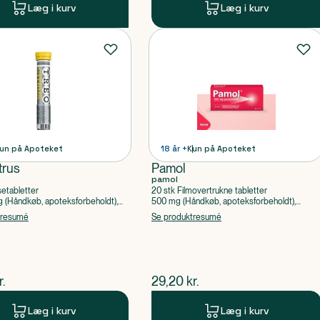
Læg i kurv
Læg i kurv
un på Apoteket
18 år +
Kun på Apoteket
trus
Pamol
pamol
setabletter
20 stk Filmovertrukne tabletter
(Håndkøb, apoteksforbeholdt),
500 mg (Håndkøb, apoteksforbeholdt),
ylsyre, Caffein
Paracetamol
tresumé
Se produktresumé
ende pris
$
nuværende pris
r.
29,20
kr.
Læg i kurv
Læg i kurv