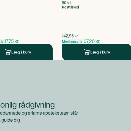
90 stk
Kosttilskud
pris
$
gammel pris
142,95
kr.
117,75
kr.
107,20
kr.
is
Medlemspris
Læg i kurv
Læg i kurv
onlig rådgivning
ddannede og erfarne apoteksteam står
at guide dig