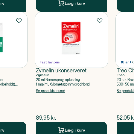
urv
Læg i kurv
Fast lav pris
18 år +
K
Zymelin ukonserveret
Treo Ci
Zymelin
Treo
ter
20 ml Næsespray, opløsning
20 stk Bru
rbeholdt),
1 mg/ml, Xylometazolinhydrochlorid
500+50 mg 
Acetylsalic
Se produktresumé
Se produk
$
nuværende pris
$
nuvær
89,95
kr.
52,05
k
urv
Læg i kurv