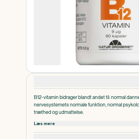
Produktdetaljer
B12-vitamin bidrager blandt andet til: normal dann
nervesystemets normale funktion, normal psykolo
træthed og udmattelse.
Dispenseringsform
Læs mere
Kapsler
Dosis og anvendelse