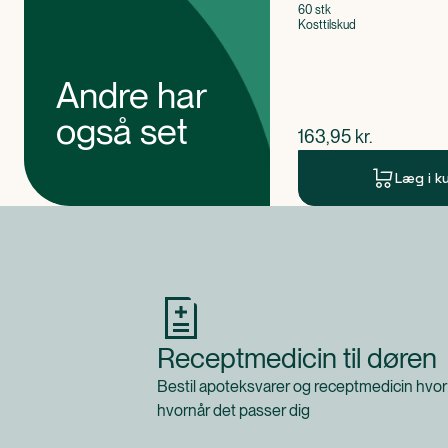
60 stk
Kosttilskud
Andre har
også set
$
nuværende pris
163,95
kr.
Læg i k
Produkt 1 af 0
Receptmedicin til døren
Bestil apoteksvarer og receptmedicin hvor
hvornår det passer dig