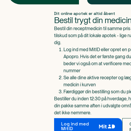
Produkt 1 af 0
Dit online apotek er altid åbent
Bestil trygt din medici
Bestil din receptmedicin til samme pr
tilskud som på dit lokale apotek - lige 
dig.
Log ind med MitID eller opret en pr
Apopro. Hvis det er første gang du
beder vi også om at verificere me
nummer
Se alle dine aktive recepter og l
medicin i kurven
Færdiggør din bestilling som du pl
Bestiller du inden 12:30 på hverdage, h
din pakke samme aften i udvalgte områd
det ikke nemmere.
Log ind med
MitID