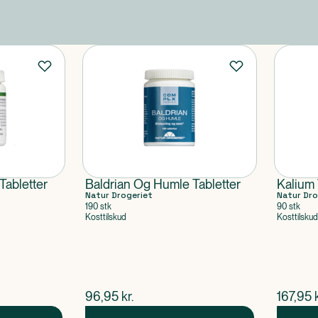
Tabletter
Baldrian Og Humle Tabletter
Kalium 
Natur Drogeriet
Natur Dro
190 stk
90 stk
Kosttilskud
Kosttilskud
$
nuværende pris
$
nuvær
96,95
kr.
167,95