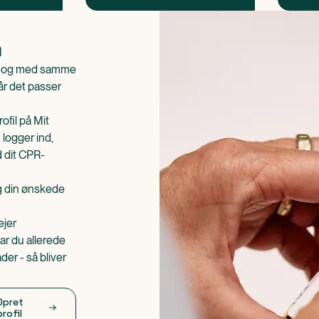
n
is og med samme
når det passer
ofil på Mit
 logger ind,
d dit CPR-
æg din ønskede
ejer
ar du allerede
er - så bliver
Opret
profil