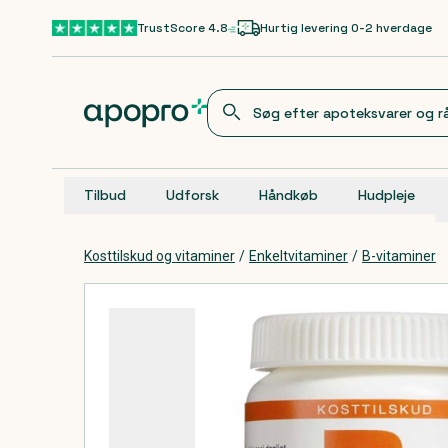
Gå til hovedindhold
TrustScore 4.8
Hurtig levering 0-2 hverdage
Tilbud
Udforsk
Håndkøb
Hudpleje
Kosttilskud og vitaminer
/
Enkeltvitaminer
/
B-vitaminer