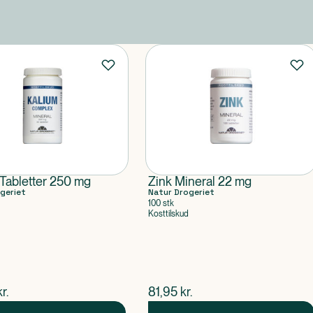
Tabletter 250 mg
Zink Mineral 22 mg
geriet
Natur Drogeriet
100 stk
Kosttilskud
ende pris
$
nuværende pris
kr.
81,95
kr.