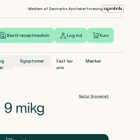
Medlem af Danmarks Apotekerforening
Bestil receptmedicin
Log ind
Kurv
 og
Symptomer
Fast lav
Mærker
ør
pris
Natur Drogeriet
n 9 mikg