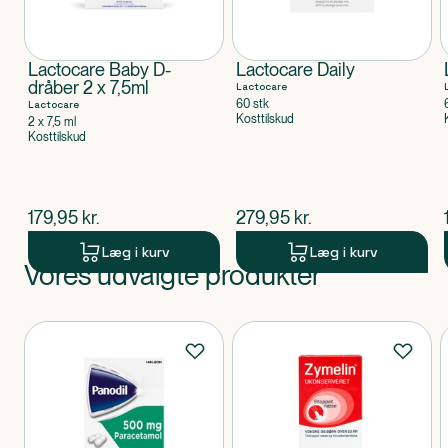
Lactocare Baby D-
Lactocare Daily
dråber 2 x 7,5ml
Lactocare
60 stk
Lactocare
Kosttilskud
2 x 7,5 ml
Kosttilskud
$
nuværende pris
$
nuværende pris
179,95
kr.
279,95
kr.
Læg i kurv
Læg i kurv
Vores udvalgte produkter
Produkt 1 af 0
Produkter