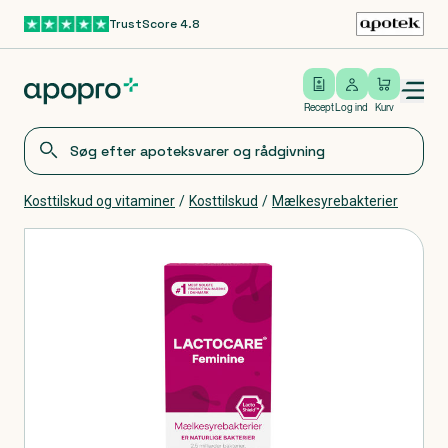
TrustScore 4.8
Gå til hovedindhold
Open/close menu
Log ind
Recept
Log ind
Kurv
Kosttilskud og vitaminer
/
Kosttilskud
/
Mælkesyrebakterier
Produkter