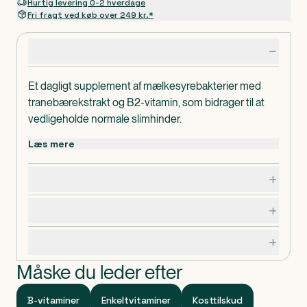
Hurtig levering 0-2 hverdage
Fri fragt ved køb over 249 kr.*
Produktdetaljer
Et dagligt supplement af mælkesyrebakterier med
tranebærekstrakt og B2-vitamin, som bidrager til at
vedligeholde normale slimhinder.
Læs mere
Dosering, opbevaring og indhold
Advarsler og forsigtighedsregler
Specifikationer
Måske du leder efter
B-vitaminer
Enkeltvitaminer
Kosttilskud