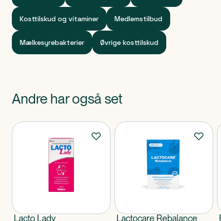
Kosttilskud og vitaminer
Medlemstilbud
Mælkesyrebakterier
Øvrige kosttilskud
Andre har også set
Produkter
Lacto Lady
Lactocare Rebalance