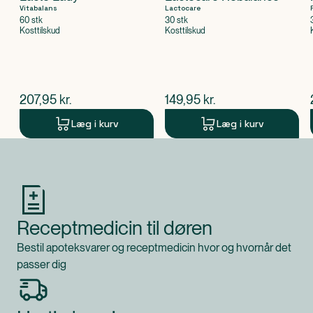
Vitabalans
Lactocare
60 stk
30 stk
Kosttilskud
Kosttilskud
$
nuværende pris
$
nuværende pris
207,95
kr.
149,95
kr.
Læg i kurv
Læg i kurv
Produkt 1 af 0
Receptmedicin til døren
Bestil apoteksvarer og receptmedicin hvor og hvornår det
passer dig