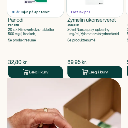
18 år +
Kun på Apoteket
Fast lav pris
Panodil
Zymelin ukonserveret
Panodil
Zymelin
20 stk Filmovertrukne tabletter
20 ml Næsespray, opløsning
500 mg (Håndkøb,
1 mg/ml, Xylometazolinhydrochlorid
apoteksforbeholdt), Paracetamol
Se produktresumé
Se produktresumé
$
nuværende pris
$
nuværende pris
32,80
kr.
89,95
kr.
Læg i kurv
Læg i kurv
Produkt 1 af 0