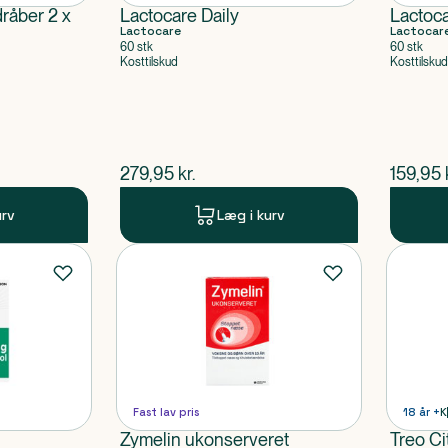
råber 2 x
Lactocare Daily
Lactoca
Lactocare
Lactocar
60 stk
60 stk
Kosttilskud
Kosttilskud
$
nuværende pris
$
nuvær
279,95
kr.
159,95
urv
Læg i kurv
Fast lav pris
18 år +
K
Zymelin ukonserveret
Treo Ci