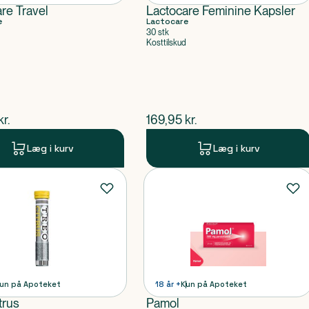
re Travel
Lactocare Feminine Kapsler
e
Lactocare
30 stk
Kosttilskud
ende pris
$
nuværende pris
kr.
169,95
kr.
Læg i kurv
Læg i kurv
un på Apoteket
18 år +
Kun på Apoteket
trus
Pamol