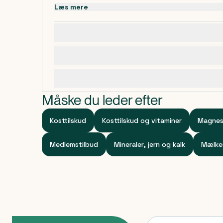
Læs mere
Dosering, opbevaring og indhold
Advarsler og forsigtighedsregler
Specifikationer
Måske du leder efter
Kosttilskud
Kosttilskud og vitaminer
Magnes
Medlemstilbud
Mineraler, jern og kalk
Mælkes