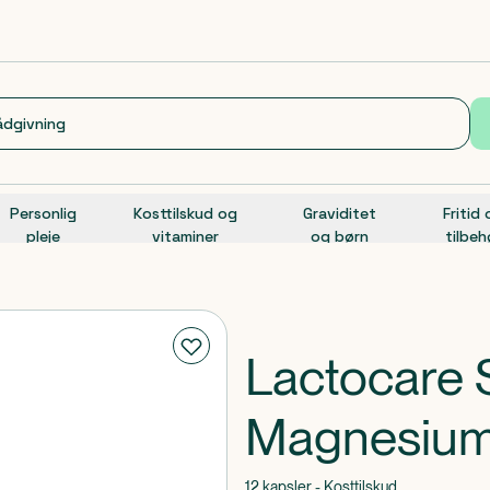
Personlig
Kosttilskud og
Graviditet
Fritid
pleje
vitaminer
og børn
tilbeh
Lactocare 
Magnesiu
12 kapsler - Kosttilskud