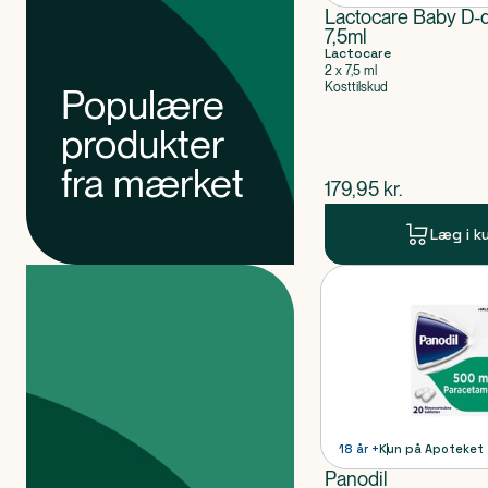
Lactocare Baby D-d
7,5ml
Lactocare
2 x 7,5 ml
Kosttilskud
Populære
produkter
fra mærket
$
nuværende pris
179,95
kr.
Læg i k
Produkter
Produkt 1 af 0
18 år +
Kun på Apoteket
Panodil