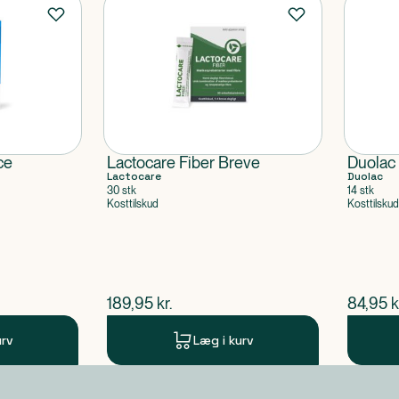
ce
Lactocare Fiber Breve
Duolac 
Lactocare
Duolac
30 stk
14 stk
Kosttilskud
Kosttilskud
$
nuværende pris
$
nuvær
189,95
kr.
84,95
k
urv
Læg i kurv