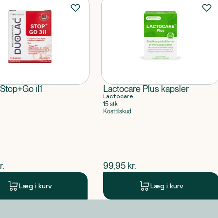
Stop+Go iI1
Lactocare Plus kapsler
Lactocare
15 stk
Kosttilskud
ende pris
$
nuværende pris
r.
99,95
kr.
Læg i kurv
Læg i kurv