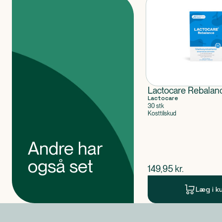
Produkter
Lactocare Rebalan
Lactocare
30 stk
Kosttilskud
Andre har
også set
$
nuværende pris
149,95
kr.
Læg i k
Produkt 1 af 0