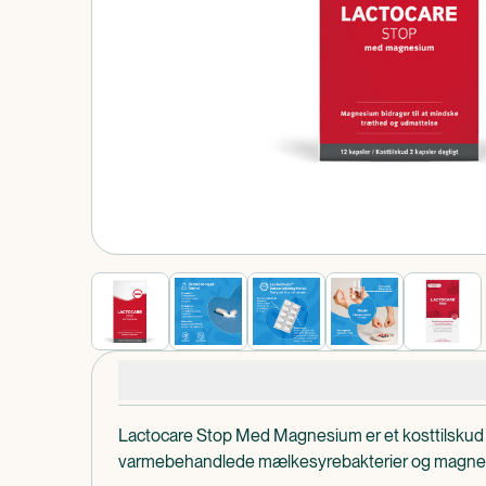
Produkt 1 af 0
Produktdetaljer
Lactocare Stop Med Magnesium er et kosttilskud
varmebehandlede mælkesyrebakterier og magne