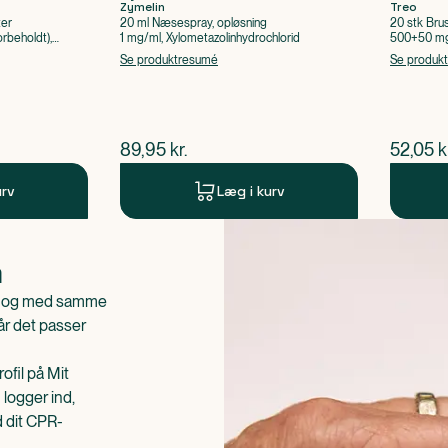
Zymelin
Treo
ter
20 ml Næsespray, opløsning
20 stk Bru
rbeholdt),
1 mg/ml, Xylometazolinhydrochlorid
500+50 mg 
Acetylsalic
Se produktresumé
Se produk
$
nuværende pris
$
nuvær
89,95
kr.
52,05
k
urv
Læg i kurv
n
is og med samme
når det passer
ofil på Mit
 logger ind,
d dit CPR-