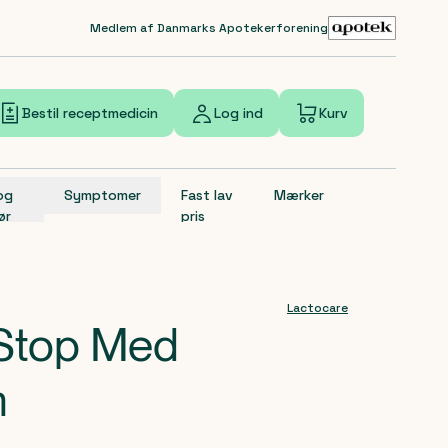
Medlem af Danmarks Apotekerforening
Bestil receptmedicin
Log ind
Kurv
 og
Symptomer
Fast lav
Mærker
ør
pris
Lactocare
Stop Med
m