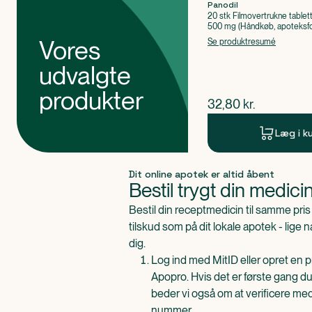
Panodil
20 stk Filmovertrukne tablet
500 mg (Håndkøb, apoteksfo
Paracetamol
Vores
Se produktresumé
udvalgte
produkter
$
nuværende pris
32,80
kr.
Læg i k
Produkt 1 af 0
Dit online apotek er altid åbent
Bestil trygt din medici
Bestil din receptmedicin til samme pr
tilskud som på dit lokale apotek - lige 
dig.
Log ind med MitID eller opret en pr
Apopro. Hvis det er første gang du
beder vi også om at verificere me
nummer