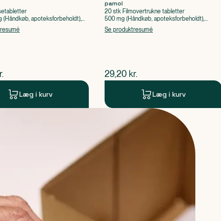
pamol
setabletter
20 stk Filmovertrukne tabletter
(Håndkøb, apoteksforbeholdt),
500 mg (Håndkøb, apoteksforbeholdt),
ylsyre, Caffein
Paracetamol
tresumé
Se produktresumé
ende pris
$
nuværende pris
r.
29,20
kr.
Læg i kurv
Læg i kurv