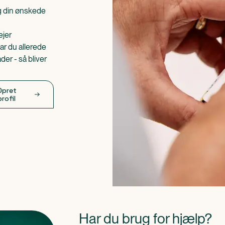
æg din ønskede
ejer
ar du allerede
er - så bliver
Opret
profil
Har du brug for hjælp?