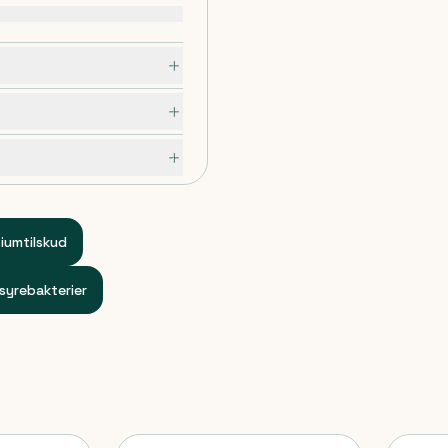
iumtilskud
yrebakterier