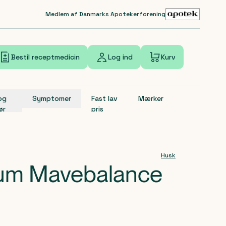
Medlem af Danmarks Apotekerforening
Bestil receptmedicin
Log ind
Kurv
 og
Symptomer
Fast lav
Mærker
ør
pris
Husk
ium Mavebalance