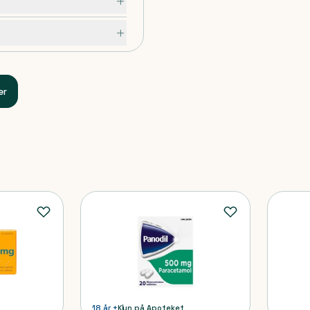
er
18 år +
Kun på Apoteket