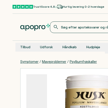
Gå til hovedindhold
TrustScore 4.8
Hurtig levering 0-2 hverdage
Tilbud
Udforsk
Håndkøb
Hudpleje
Symptomer
/
Maveproblemer
/
Psylliumfrøskaller