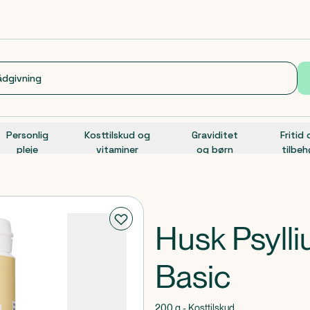
Personlig
Kosttilskud og
Graviditet
Fritid
pleje
vitaminer
og børn
tilbeh
Husk Psyll
Basic
200 g - Kosttilskud