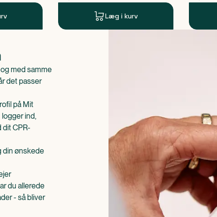
urv
Læg i kurv
n
is og med samme
når det passer
ofil på Mit
 logger ind,
d dit CPR-
æg din ønskede
ejer
ar du allerede
er - så bliver