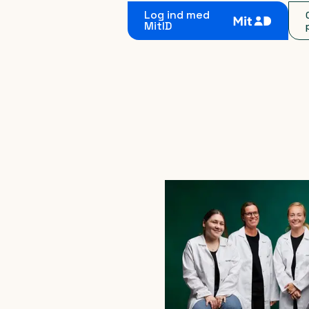
Log ind med
MitID