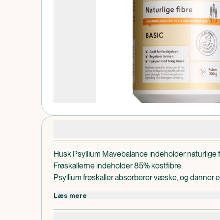
Produktdetaljer
Husk Psyllium Mavebalance indeholder naturlige fib
Frøskallerne indeholder 85% kostfibre.
Psyllium frøskaller absorberer væske, og danner 
hjælper med at holde din mave i gang.
Læs mere
Psyllium frøskaller bidrager til en normal fordøjels
til tarmregulering, f.eks. ved træg mave. Hjælper til