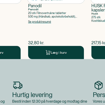
Panodil
HUSK P
Panodil
kapsler
20 stk Filmovertrukne tabletter
Husk
500 mg (Håndkøb, apoteksforbeholdt),
275 stk
Paracetamol
Kosttilskud
Se produktresumé
$
nuværende pris
$
nuvær
32,80
kr.
217,15
kr
urv
Læg i kurv
Hurtig levering
Pers
 og
Bestil inden 12:30 på hverdage og modtag dine
Vores u