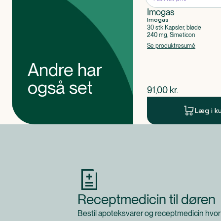
Imogas
Imogas
30 stk Kapsler, bløde
240 mg, Simeticon
Se produktresumé
Andre har
også set
$
nuværende pris
91,00
kr.
Læg i k
Produkt 1 af 0
Receptmedicin til døren
Bestil apoteksvarer og receptmedicin hvor