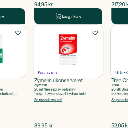
$
nuværende pris
$
nuvær
94,95
kr.
217,20
k
urv
Læg i kurv
Fast lav pris
18 år +
K
Zymelin ukonserveret
Treo Ci
Zymelin
Treo
ter
20 ml Næsespray, opløsning
20 stk Bru
rbeholdt),
1 mg/ml, Xylometazolinhydrochlorid
500+50 mg 
Acetylsalic
Se produktresumé
Se produk
$
nuværende pris
$
nuvær
89,95
kr.
52,05
k