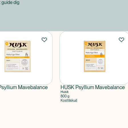
at guide dig
syllium Mavebalance
HUSK Psyllium Mavebalance
Husk
800 g
Kosttilskud