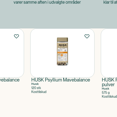
varer samme aften i udvalgte områder
klar til 
vebalance
HUSK Psyllium Mavebalance
HUSK P
Husk
pulver
120 stk
Husk
Kosttilskud
575 g
Kosttilskud