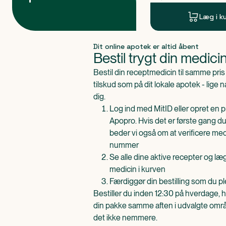
Læg i k
Produkt 1 af 0
Dit online apotek er altid åbent
Bestil trygt din medici
Bestil din receptmedicin til samme pr
tilskud som på dit lokale apotek - lige 
dig.
Log ind med MitID eller opret en pr
Apopro. Hvis det er første gang du
beder vi også om at verificere me
nummer
Se alle dine aktive recepter og l
medicin i kurven
Færdiggør din bestilling som du pl
Bestiller du inden 12:30 på hverdage, h
din pakke samme aften i udvalgte områd
det ikke nemmere.