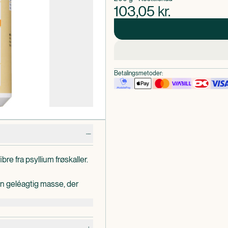
103,05
kr.
Betalingsmetoder:
re fra psyllium frøskaller.
en geléagtig masse, der
e og tarmfunktion. Bidrager
 at blødgøre afføring.