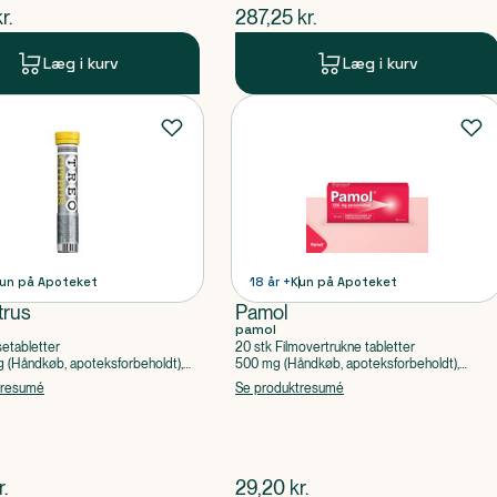
ende pris
$
nuværende pris
r.
287,25
kr.
Læg i kurv
Læg i kurv
un på Apoteket
18 år +
Kun på Apoteket
trus
Pamol
pamol
setabletter
20 stk Filmovertrukne tabletter
(Håndkøb, apoteksforbeholdt),
500 mg (Håndkøb, apoteksforbeholdt),
ylsyre, Caffein
Paracetamol
tresumé
Se produktresumé
ende pris
$
nuværende pris
r.
29,20
kr.