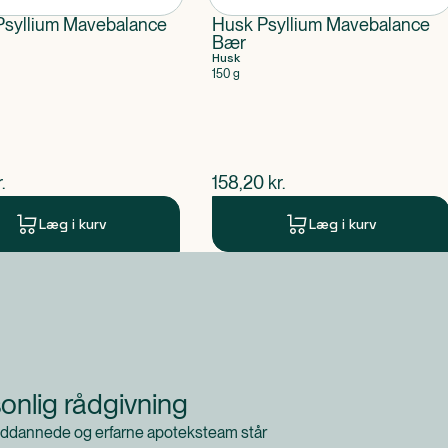
syllium Mavebalance
Husk Psyllium Mavebalance
Bær
Husk
150 g
ende pris
$
nuværende pris
.
158,20
kr.
Læg i kurv
Læg i kurv
onlig rådgivning
ddannede og erfarne apoteksteam står