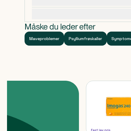
Dosering, opbevaring og indhold
Dispenseringsform
Pulver
Specifikationer
Måske du leder efter
Maveproblemer
Psylliumfrøskaller
Symptom
Produkter
Fast lav pris