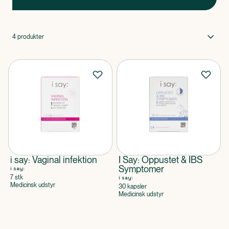
4
produkter
i say: Vaginal infektion
I Say: Oppustet & IBS
Symptomer
i say:
7 stk
i say:
Medicinsk udstyr
30 kapsler
Medicinsk udstyr