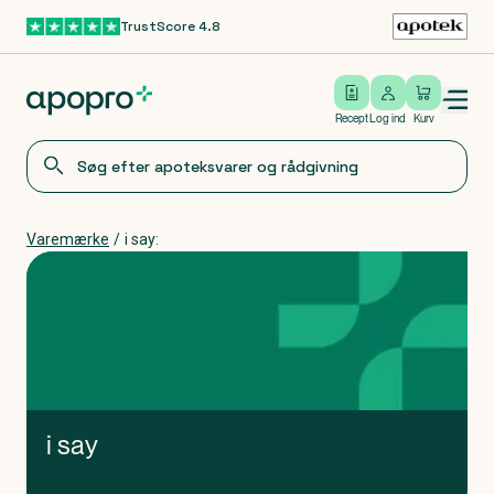
TrustScore 4.8
Gå til hovedindhold
Open/close menu
Log ind
Recept
Log ind
Kurv
Varemærke
/
i say:
i say