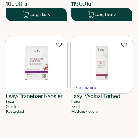
$
nuværende pris
$
nuværende pris
109,00
kr.
119,00
kr.
Læg i kurv
Læg i kurv
Fast lav pris
i say: Tranebær Kapsler
I say: Vaginal Tørhed
i say:
i say:
30 stk
75 ml
Kosttilskud
Medicinsk udstyr