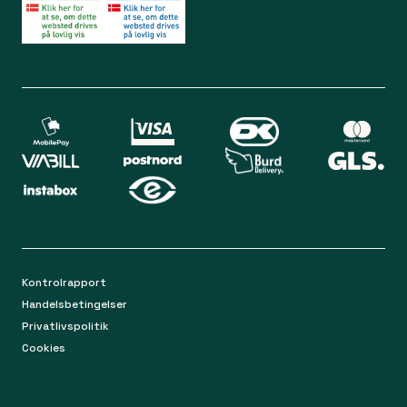
Bliv medlem
Spørgsmål og svar
Din sikkerhed
Levering
Chat
Mandag-torsdag 9.00 - 16.00
Returnering
Fredag 9.00 - 15.00
Kontakt os på mail
apoteket@apopro.dk
På hverdage besvarer vi inden for 24 timer
Kontrolrapport
Handelsbetingelser
Privatlivspolitik
Cookies