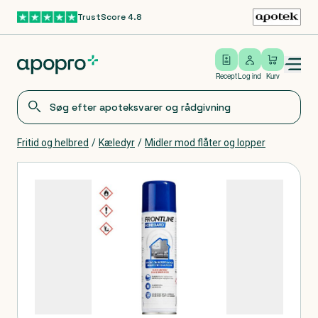
TrustScore 4.8
Gå til hovedindhold
Open/close menu
Log ind
Recept
Log ind
Kurv
Fritid og helbred
/
Kæledyr
/
Midler mod flåter og lopper