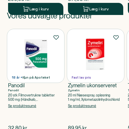
Læg i kurv
Læg i kurv
Vores udvalgte produkter
Produkt 1 af 0
Produkter
18 år +
Kun på Apoteket
Fast lav pris
Panodil
Zymelin ukonserveret
Panodil
Zymelin
20 stk Filmovertrukne tabletter
20 ml Næsespray, opløsning
500 mg (Håndkøb,
1 mg/ml, Xylometazolinhydrochlorid
apoteksforbeholdt), Paracetamol
Se produktresumé
Se produktresumé
$
nuværende pris
$
nuværende pris
32,80
kr.
89,95
kr.