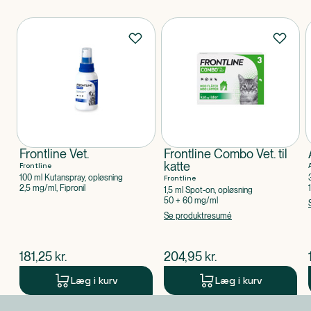
Produkter
Frontline Vet.
Frontline Combo Vet. til
katte
Frontline
100 ml Kutanspray, opløsning
Frontline
2,5 mg/ml, Fipronil
1,5 ml Spot-on, opløsning
50 + 60 mg/ml
Se produktresumé
$
nuværende pris
$
nuværende pris
181,25
kr.
204,95
kr.
Læg i kurv
Læg i kurv
Produkt 1 af 0