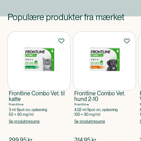
Populære produkter fra mærket
Produkter
Frontline Combo Vet. til
Frontline Combo Vet.
katte
hund 2-10
Frontline
Frontline
3 ml Spot-on, opløsning
4,02 ml Spot-on, opløsning
50 + 60 mg/ml
100 + 90 mg/ml
Se produktresumé
Se produktresumé
$
nuværende pris
$
nuværende pris
299,95
kr.
314,95
kr.