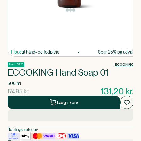
Produkt 1 af 0
 på udvalgt hånd- og fodpleje
Tilbud
Spar 25% på udvalgt hån
ECOOKING
Spar 25%
ECOOKING Hand Soap 01
500 ml
131,20
kr.
gammel pris
174,95
kr.
Læg i kurv
Betalingsmetoder: