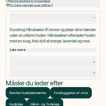
Hurtig levering 0-2 hverdage
Fri fragt ved køb over 249 kr.*
Produktdetaljer
Ecooking Håndsæbe 01 renser og plejer dine hænder,
uden at udtørre huden. Håndsæben efterlader huden
med en svag, frisk duft af orange, lavendel og rose.
Ecooking er dansk udviklet, dansk produceret og
Læs mere
håndfyldt på vores egen lille fabrik.
Dosering, opbevaring og indhold
Specifikationer
Måske du leder efter
Danske hudplejemærker
Forebyggelse af virus
Hudpleje
Hånd- og fodpleje