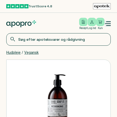
TrustScore 4.8
Gå til hovedindhold
Open/close menu
Log ind
Recept
Log ind
Kurv
Hudpleje
/
Vegansk
Produkter