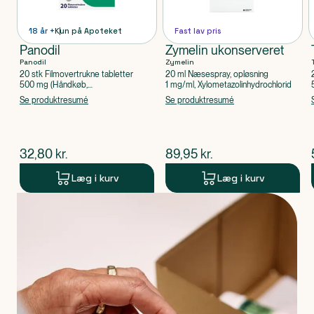
18 år +
Kun på Apoteket
Fast lav pris
Panodil
Zymelin ukonserveret
Panodil
Zymelin
20 stk Filmovertrukne tabletter
20 ml Næsespray, opløsning
500 mg (Håndkøb,
1 mg/ml, Xylometazolinhydrochlorid
apoteksforbeholdt), Paracetamol
Se produktresumé
Se produktresumé
$
nuværende pris
$
nuværende pris
32,80
kr.
89,95
kr.
Læg i kurv
Læg i kurv
Produkt 1 af 0