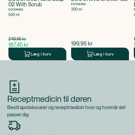
02 With Scrub
ECOOKING
300 ml
ECOOKING
500 ml
Spar 62,50 kr.
249,95
kr.
$
gammel pris
$
nuværende pris
199,95
kr.
187,45
kr.
$
nuværende pris
Læg i kurv
Læg i kurv
Produkt 1 af 0
Receptmedicin til døren
Bestil apoteksvarer og receptmedicin hvor og hvornår det
passer dig