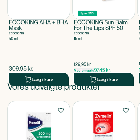
Spar 25%
ECOOKING AHA + BHA
ECOOKING Sun Balm
Mask
For The Lips SPF 50
ECOOKING
ECOOKING
50 ml
15 ml
$
gammel pris
129,95
kr.
$
nuværende pris
309,95
kr.
97,45
kr.
Medlemspris
Læg i kurv
Læg i kurv
Vores udvalgte produkter
Produkt 1 af 0
Produkter