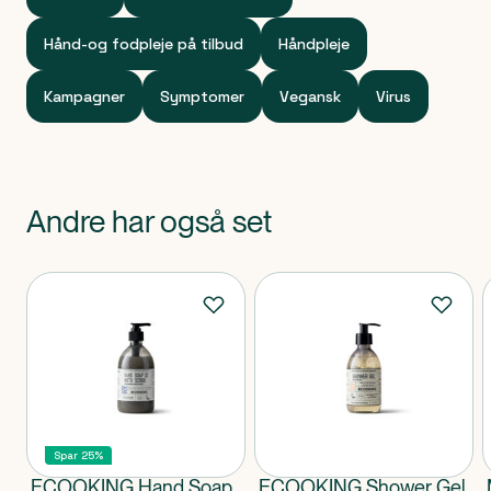
Hånd-og fodpleje på tilbud
Håndpleje
Kampagner
Symptomer
Vegansk
Virus
Andre har også set
Produkter
Spar 25%
ECOOKING Hand Soap
ECOOKING Shower Gel