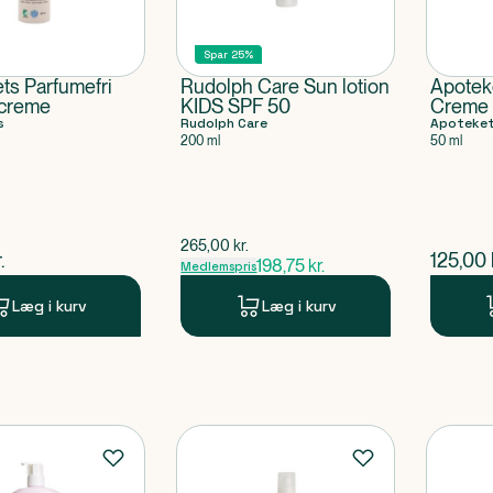
Spar 25%
ts Parfumefri
Rudolph Care Sun lotion
Apotek
screme
KIDS SPF 50
Creme 
s
Rudolph Care
Apoteke
200 ml
50 ml
$
gammel pris
265,00
kr.
ende pris
$
nuvær
.
125,00
198,75
kr.
Medlemspris
Læg i kurv
Læg i kurv