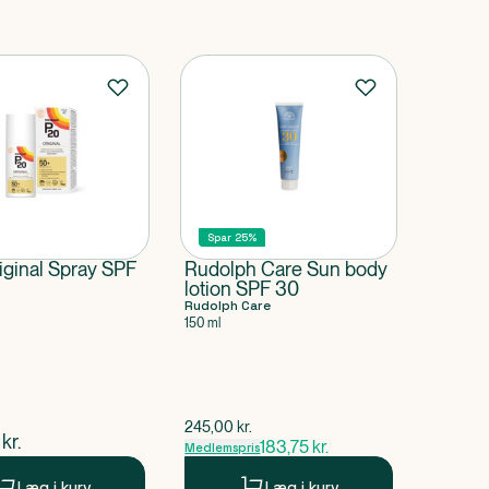
Spar 25%
iginal Spray SPF
Rudolph Care Sun body
lotion SPF 30
Rudolph Care
150 ml
$
gammel pris
245,00
kr.
ende pris
kr.
183,75
kr.
Medlemspris
Læg i kurv
Læg i kurv