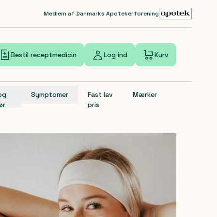
Medlem af Danmarks Apotekerforening
Bestil receptmedicin
Log ind
Kurv
 og
Symptomer
Fast lav
Mærker
ør
pris