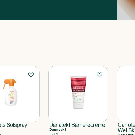
ts Solspray
Danatekt Barrierecreme
Carrot
Danatekt
Wet Sk
150 ml