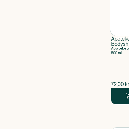
Apotek
Bodysh
Apoteket
500 ml
$
nuvær
72,00
kr