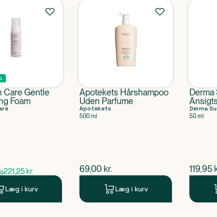
%
 Care Gentle
Apotekets Hårshampoo
Derma
ing Foam
Uden Parfume
Ansigt
are
Apotekets
Age SP
Derma Su
500 ml
50 ml
ris
$
nuværende pris
$
nuvær
69,00
kr.
119,95
k
221,25
kr.
is
Læg i kurv
Læg i kurv