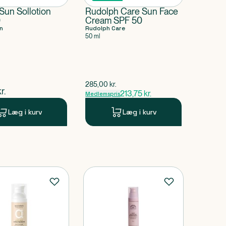
Sun Sollotion
Rudolph Care Sun Face
0
Cream SPF 50
n
Rudolph Care
50 ml
$
gammel pris
285,00
kr.
ende pris
r.
213,75
kr.
Medlemspris
Læg i kurv
Læg i kurv