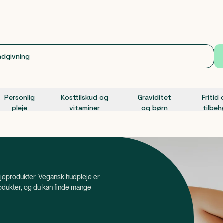
Personlig
Kosttilskud og
Graviditet
Fritid
pleje
vitaminer
og børn
tilbeh
lejeprodukter. Vegansk hudpleje er
odukter, og du kan finde mange
 end mærkningen 'cruelty-free', da
adig kan indeholde ingredienser som fx.