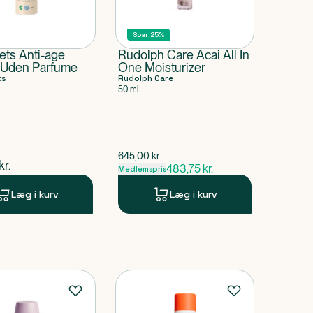
Spar 25%
ets Anti-age
Rudolph Care Acai All In
Uden Parfume
One Moisturizer
ts
Rudolph Care
50 ml
$
gammel pris
645,00
kr.
ende pris
kr.
483,75
kr.
Medlemspris
Læg i kurv
Læg i kurv