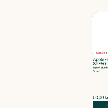
Udsolgt
Apoteke
SPF50+
Apoteket
50 ml
$
nuvær
50,00
kr