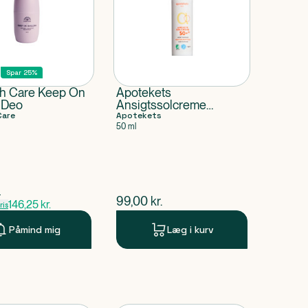
t
Spar 25%
h Care Keep On
Apotekets
g Deo
Ansigtssolcreme
Care
SPF50+
Apotekets
50 ml
pris
.
$
nuværende pris
99,00
kr.
146,25
kr.
is
Påmind mig
Læg i kurv