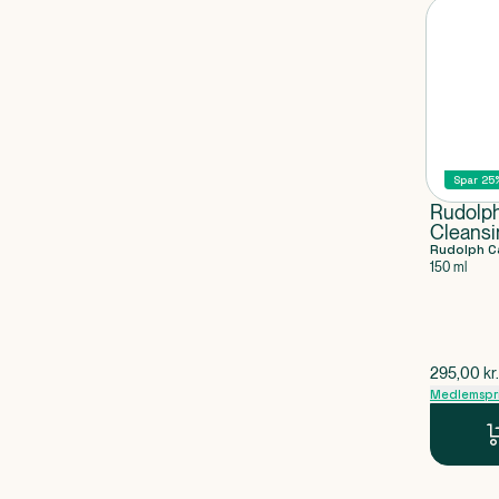
Spar 25
Rudolph
Cleans
Rudolph C
150 ml
$
gammel p
295,00
kr.
Medlemspr