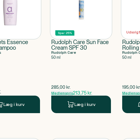
Udsolg
Spar 25%
ets Essence
Rudolph Care Sun Face
Rudolp
ampoo
Cream SPF 30
Rollin
s
Rudolph Care
Rudolph 
50 ml
50 ml
$
gammel pris
$
gammel 
285,00
kr.
195,00
kr
ende pris
.
213,75
kr.
Medlemspris
Medlemspr
Læg i kurv
Læg i kurv