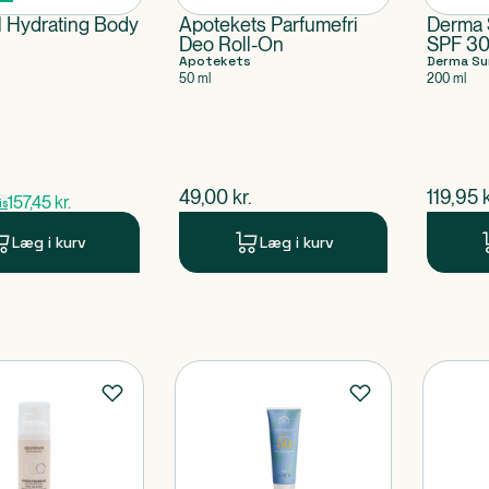
 Hydrating Body
Apotekets Parfumefri
Derma 
Deo Roll-On
SPF 3
Apotekets
Derma Su
50 ml
200 ml
ris
$
nuværende pris
$
nuvær
49,00
kr.
119,95
k
157,45
kr.
is
Læg i kurv
Læg i kurv