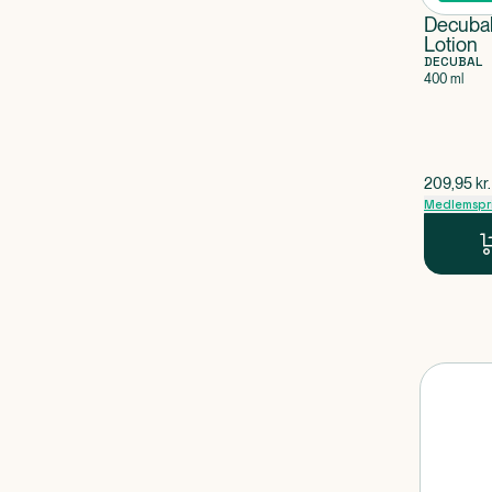
Decubal
Lotion
DECUBAL
400 ml
$
gammel p
209,95
kr.
Medlemspr