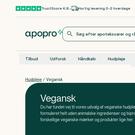
Gå til hovedindhold
TrustScore 4.8
Hurtig levering 0-2 hverdage
Tilbud
Udforsk
Håndkøb
Hudpleje
Hudpleje
/
Vegansk
Vegansk
Du har fundet vej til vores udvalg af veganske hudp
formuleret helt uden animalske ingredienser og bipr
forskellige veganske mærker og produkter lige her.
, at vegansk hudpleje tager skridtet videre
Vidste du
disse fremstilles uden at blive testet på dyr, men st