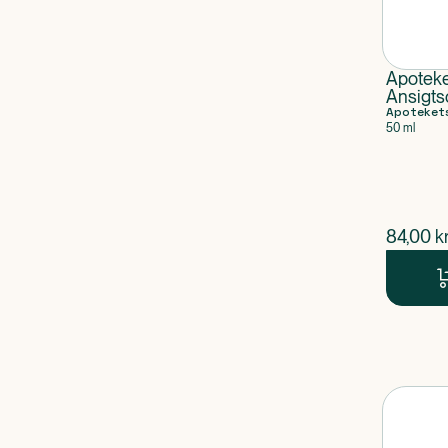
Apoteke
Ansigt
Apoteket
50 ml
$
nuvær
84,00
kr