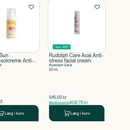
Spar 25%
 Sun
Rudolph Care Acai Anti-
ssolcreme Anti-
stress facial cream
F 50
n
Rudolph Care
50 ml
$
gammel pris
545,00
kr.
ende pris
r.
408,75
kr.
Medlemspris
Læg i kurv
Læg i kurv