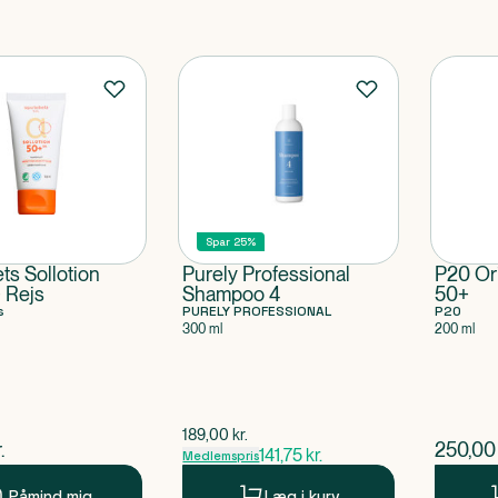
Spar 25%
ts Sollotion
Purely Professional
P20 Or
 Rejs
Shampoo 4
50+
s
PURELY PROFESSIONAL
P20
300 ml
200 ml
$
gammel pris
189,00
kr.
ende pris
$
nuvær
.
250,00
141,75
kr.
Medlemspris
Påmind mig
Læg i kurv