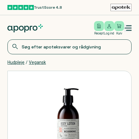
TrustScore 4.8
Gå til hovedindhold
Open/close menu
Log ind
Recept
Log ind
Kurv
Hudpleje
/
Vegansk
Produkter