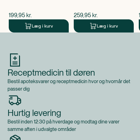
$
nuværende pris
$
nuværende pris
199,95
kr.
259,95
kr.
Læg i kurv
Læg i kurv
Produkt 1 af 0
Receptmedicin til døren
Bestil apoteksvarer og receptmedicin hvor og hvornår det
passer dig
Hurtig levering
Bestil inden 12:30 på hverdage og modtag dine varer
samme aften i udvalgte områder