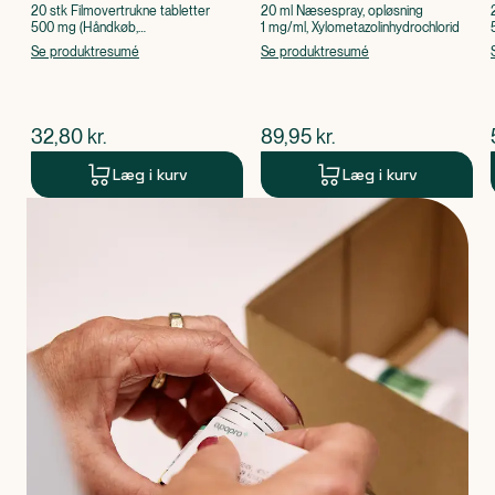
20 stk Filmovertrukne tabletter
20 ml Næsespray, opløsning
500 mg (Håndkøb,
1 mg/ml, Xylometazolinhydrochlorid
apoteksforbeholdt), Paracetamol
Se produktresumé
Se produktresumé
$
nuværende pris
$
nuværende pris
32,80
kr.
89,95
kr.
Læg i kurv
Læg i kurv
Produkt 1 af 0