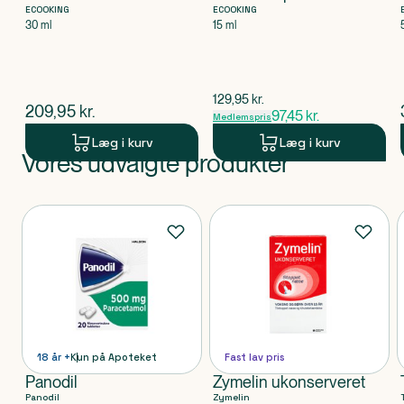
ECOOKING
ECOOKING
30 ml
15 ml
$
gammel pris
129,95
kr.
$
nuværende pris
209,95
kr.
97,45
kr.
Medlemspris
Læg i kurv
Læg i kurv
Vores udvalgte produkter
Produkt 1 af 0
Produkter
18 år +
Kun på Apoteket
Fast lav pris
Panodil
Zymelin ukonserveret
Panodil
Zymelin