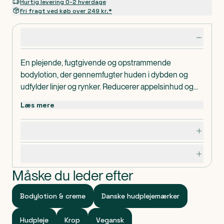
Hurtig levering 0-2 hverdage
Fri fragt ved køb over 249 kr.*
Produktdetaljer
En plejende, fugtgivende og opstrammende
bodylotion, der gennemfugter huden i dybden og
udfylder linjer og rynker. Reducerer appelsinhud og
pigmentpletter, huden bliver glattere og får en smuk
Læs mere
glød. Har en let konsistens og trænger hurtigt ind,
uden at fedte. 100% vegansk. Velegnet til alle
Dosering, opbevaring og indhold
hudtyper og aldre.
Specifikationer
Måske du leder efter
Bodylotion & creme
Danske hudplejemærker
Hudpleje
Krop
Vegansk