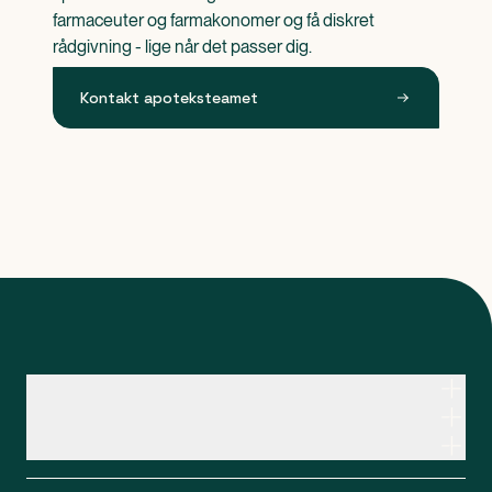
farmaceuter og farmakonomer og få diskret 
rådgivning - lige når det passer dig.
Kontakt apoteksteamet
Kontakt apoteksteamet
Genveje
Om Apopro
Apopro Online Apotek
CVR: 37983446
Apopro guider