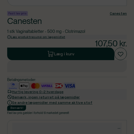
Canesten
Fast lav pris
Canesten
1 stk Vaginaltabletter - 500 mg - Clotrimazol
Læs produktresumé om lægemidlet
107,50
kr.
Læg i kurv
Betalingsmetoder:
Hurtig levering 0-2 hverdage
Bemærk, ingen returret på lægemidler
Se andre lægemidler med samme aktive stof
Bemærk
!
Fast lav pris gælder i forhold til markedet generelt
Produktdetaljer