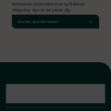
farmaceuter og farmakonomer og få diskret 
rådgivning - lige når det passer dig.
Kontakt apoteksteamet
Kontakt apoteksteamet
Genveje
Om Apopro
Apopro Online Apotek
CVR: 37983446
Apopro guider