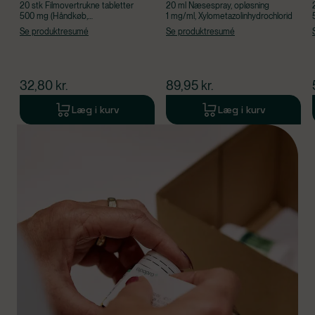
20 stk Filmovertrukne tabletter
20 ml Næsespray, opløsning
500 mg (Håndkøb,
1 mg/ml, Xylometazolinhydrochlorid
apoteksforbeholdt), Paracetamol
Se produktresumé
Se produktresumé
$
nuværende pris
$
nuværende pris
32,80
kr.
89,95
kr.
Læg i kurv
Læg i kurv
Produkt 1 af 0