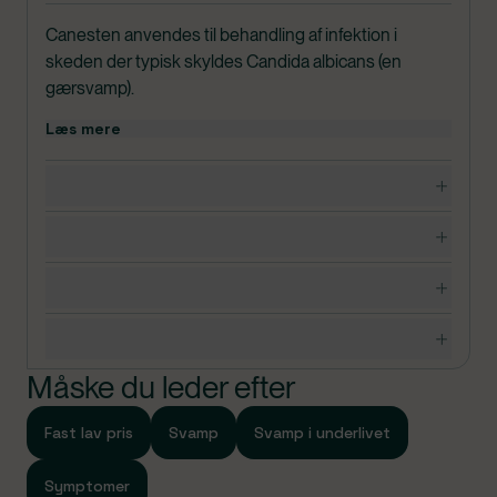
Canesten anvendes til behandling af infektion i
skeden der typisk skyldes Candida albicans (en
gærsvamp).
Canesten bør ikke gives til børn under 12 år uden
Læs mere
lægens anvisning.
I pakningerne med medicin findes en
Dosering, opbevaring og indhold
patientvejledning, som du altid bør læse grundigt,
inden du tager medicinen. Hvis du er i tvivl, om du må
Bivirkninger
bruge medicinen, bør du kontakte egen læge.
Advarsler og forsigtighedsregler
Specifikationer
Måske du leder efter
Fast lav pris
Svamp
Svamp i underlivet
Symptomer