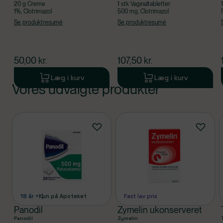
20 g Creme
1 stk Vaginaltabletter
1%, Clotrimazol
500 mg, Clotrimazol
Se produktresumé
Se produktresumé
$
nuværende pris
$
nuværende pris
50,00
kr.
107,50
kr.
Læg i kurv
Læg i kurv
Vores udvalgte produkter
Produkt 1 af 0
Produkter
18 år +
Kun på Apoteket
Fast lav pris
Panodil
Zymelin ukonserveret
Panodil
Zymelin