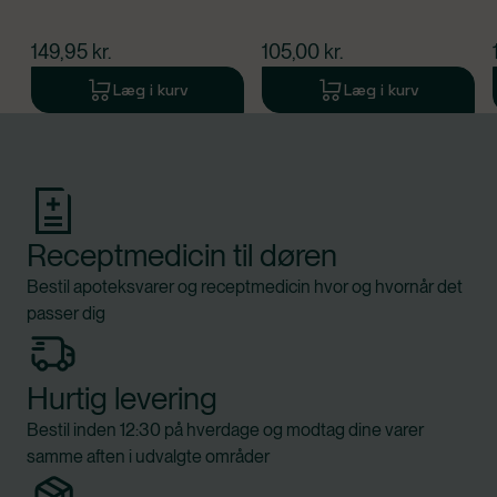
$
nuværende pris
$
nuværende pris
149,95
kr.
105,00
kr.
Læg i kurv
Læg i kurv
Produkt 1 af 0
Receptmedicin til døren
Bestil apoteksvarer og receptmedicin hvor og hvornår det
passer dig
Hurtig levering
Bestil inden 12:30 på hverdage og modtag dine varer
samme aften i udvalgte områder