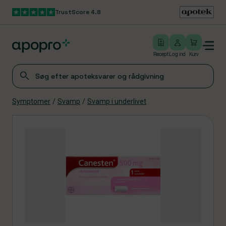
TrustScore 4.8
Gå til hovedindhold
Open/close menu
Log ind
Recept
Log ind
Kurv
Symptomer
/
Svamp
/
Svamp i underlivet