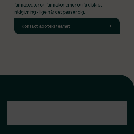
farmaceuter og farmakonomer og få diskret 
rådgivning - lige når det passer dig.
Kontakt apoteksteamet
Kontakt apoteksteamet
Genveje
Om Apopro
Apopro Online Apotek
CVR: 37983446
Apopro guider