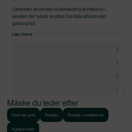
Canesten anvendes til behandling af infektion i
skeden der typisk skyldes Candida albicans (en
gærsvamp).
Canesten bør ikke gives til børn under 12 år uden
Læs mere
lægens anvisning.
I pakningerne med medicin findes en
Dosering, opbevaring og indhold
patientvejledning, som du altid bør læse grundigt,
inden du tager medicinen. Hvis du er i tvivl, om du må
Bivirkninger
bruge medicinen, bør du kontakte egen læge.
Advarsler og forsigtighedsregler
Specifikationer
Måske du leder efter
Fast lav pris
Svamp
Svamp i underlivet
Symptomer