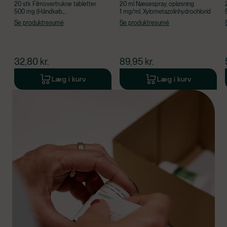
20 stk Filmovertrukne tabletter
20 ml Næsespray, opløsning
500 mg (Håndkøb,
1 mg/ml, Xylometazolinhydrochlorid
apoteksforbeholdt), Paracetamol
Se produktresumé
Se produktresumé
$
nuværende pris
$
nuværende pris
32,80
kr.
89,95
kr.
Læg i kurv
Læg i kurv
Produkt 1 af 0