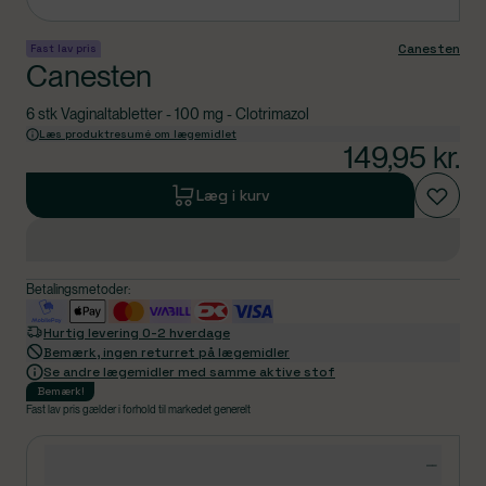
Canesten
Fast lav pris
Canesten
6 stk Vaginaltabletter - 100 mg - Clotrimazol
Læs produktresumé om lægemidlet
149,95
kr.
Læg i kurv
Betalingsmetoder:
Hurtig levering 0-2 hverdage
Bemærk, ingen returret på lægemidler
Se andre lægemidler med samme aktive stof
Bemærk
!
Fast lav pris gælder i forhold til markedet generelt
Produktdetaljer