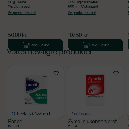
20 g Creme
1 stk Vaginaltabletter
1%, Clotrimazol
500 mg, Clotrimazol
Se produktresumé
Se produktresumé
$
nuværende pris
$
nuværende pris
50,00
kr.
107,50
kr.
Læg i kurv
Læg i kurv
Vores udvalgte produkter
Produkt 1 af 0
Produkter
18 år +
Kun på Apoteket
Fast lav pris
Panodil
Zymelin ukonserveret
Panodil
Zymelin