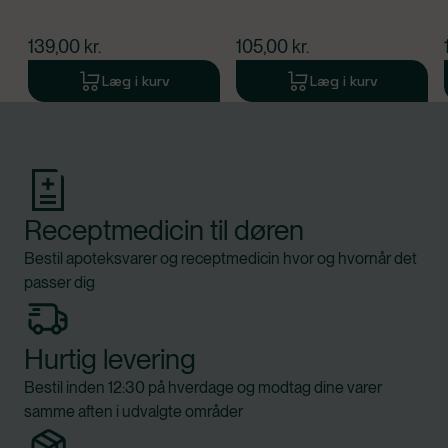
$
nuværende pris
$
nuværende pris
139,00
kr.
105,00
kr.
Læg i kurv
Læg i kurv
Produkt 1 af 0
Receptmedicin til døren
Bestil apoteksvarer og receptmedicin hvor og hvornår det
passer dig
Hurtig levering
Bestil inden 12:30 på hverdage og modtag dine varer
samme aften i udvalgte områder