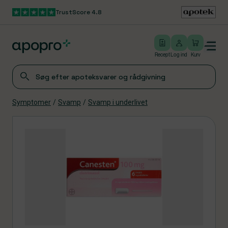
TrustScore 4.8
Gå til hovedindhold
Open/close menu
Log ind
Recept
Log ind
Kurv
Symptomer
/
Svamp
/
Svamp i underlivet