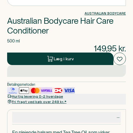
AUSTRALIAN BODYCARE
Australian Bodycare Hair Care
Conditioner
500 ml
149,95
kr.
Læg i kurv
Betalingsmetoder:
Hurtig levering 0-2 hverdage
Fri fragt ved køb over 249 kr.*
Produktdetaljer
En plejende balsam med Tea Tree Oil, som virker