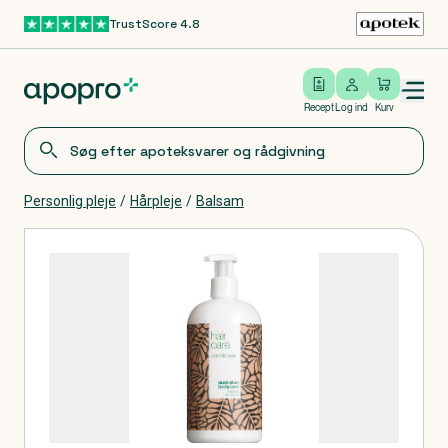
TrustScore 4.8
Gå til hovedindhold
Open/close menu
Log ind
Recept
Log ind
Kurv
Personlig pleje
/
Hårpleje
/
Balsam