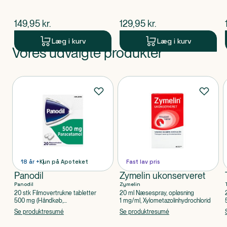
$
nuværende pris
$
nuværende pris
149,95
kr.
129,95
kr.
Læg i kurv
Læg i kurv
Vores udvalgte produkter
Produkt 1 af 0
Produkter
18 år +
Kun på Apoteket
Fast lav pris
Panodil
Zymelin ukonserveret
Panodil
Zymelin
20 stk Filmovertrukne tabletter
20 ml Næsespray, opløsning
500 mg (Håndkøb,
1 mg/ml, Xylometazolinhydrochlorid
apoteksforbeholdt), Paracetamol
Se produktresumé
Se produktresumé