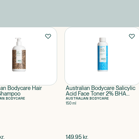
ian Bodycare Hair
Australian Bodycare Salicylic
Shampoo
Acid Face Toner 2% BHA
IAN BODYCARE
Exfoliant
AUSTRALIAN BODYCARE
150 ml
ende pris
$
nuværende pris
kr.
149,95
kr.