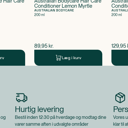
e Hair Care
Australian Bodycare Hair Care
Austral
Conditioner Lemon Myrtle
Condit
AUSTRALIAN BODYCARE
AUSTRAL
200 ml
200 ml
$
nuværende pris
$
nuvær
89,95
kr.
129,95
urv
Læg i kurv
Hurtig levering
Pers
 og
Bestil inden 12:30 på hverdage og modtag dine
Vores u
varer samme aften i udvalgte områder
klar til 