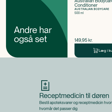
Australian Bodycar
Conditioner
AUSTRALIAN BODYCARE
500 ml
Andre har
også set
$
nuværende pris
149,95
kr.
Læg i k
Produkt 1 af 0
Receptmedicin til døren
Bestil apoteksvarer og receptmedicin hvor
hvornår det passer dig