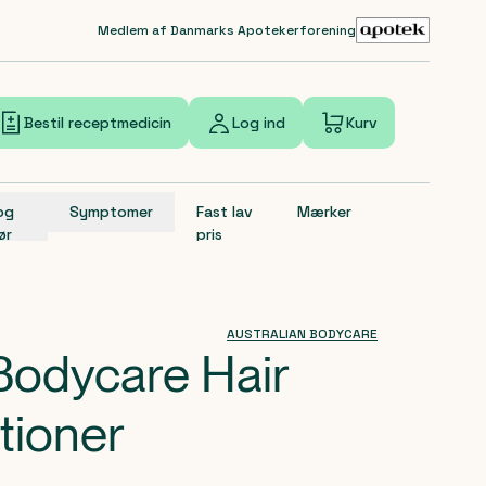
Medlem af Danmarks Apotekerforening
Bestil receptmedicin
Log ind
Kurv
 og
Symptomer
Fast lav
Mærker
ør
pris
AUSTRALIAN BODYCARE
 Bodycare Hair
tioner