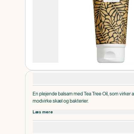
Produktdetaljer
En plejende balsam med Tea Tree Oil, som virker ant
modvirke skæl og bakterier.
Læs mere
Specifikationer