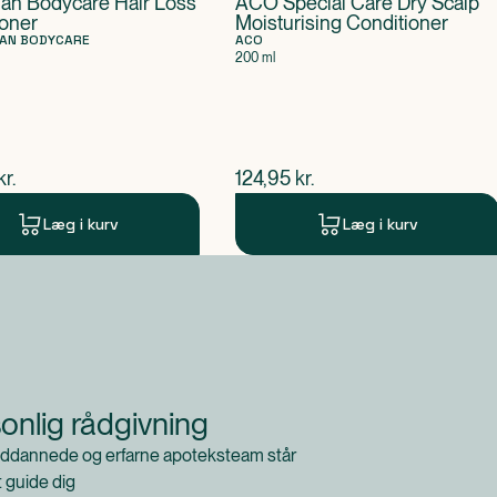
ian Bodycare Hair Loss
ACO Special Care Dry Scalp
ioner
Moisturising Conditioner
IAN BODYCARE
ACO
200 ml
ende pris
$
nuværende pris
kr.
124,95
kr.
Læg i kurv
Læg i kurv
onlig rådgivning
ddannede og erfarne apoteksteam står
at guide dig