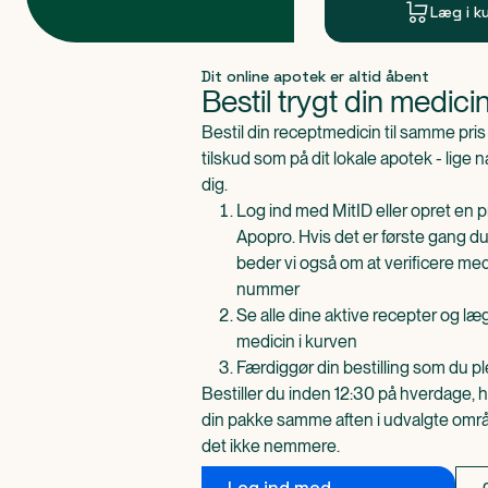
Læg i k
Produkt 1 af 0
Dit online apotek er altid åbent
Bestil trygt din medici
Bestil din receptmedicin til samme pr
tilskud som på dit lokale apotek - lige 
dig.
Log ind med MitID eller opret en pr
Apopro. Hvis det er første gang du
beder vi også om at verificere me
nummer
Se alle dine aktive recepter og l
medicin i kurven
Færdiggør din bestilling som du pl
Bestiller du inden 12:30 på hverdage, h
din pakke samme aften i udvalgte områd
det ikke nemmere.
Log ind med