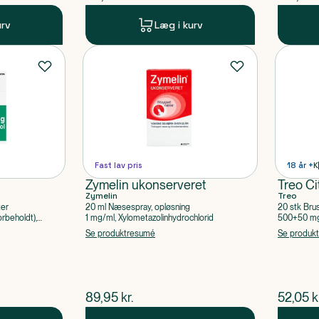
urv
Læg i kurv
Fast lav pris
18 år +
K
Zymelin ukonserveret
Treo Ci
Zymelin
Treo
ter
20 ml Næsespray, opløsning
20 stk Bru
rbeholdt),
1 mg/ml, Xylometazolinhydrochlorid
500+50 mg 
Acetylsalic
Se produktresumé
Se produk
$
nuværende pris
$
nuvær
89,95
kr.
52,05
k