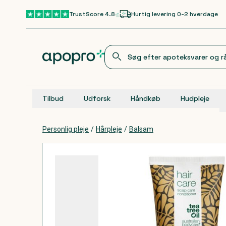
Gå til hovedindhold
TrustScore 4.8
Hurtig levering 0-2 hverdage
Tilbud
Udforsk
Håndkøb
Hudpleje
Personlig pleje
/
Hårpleje
/
Balsam