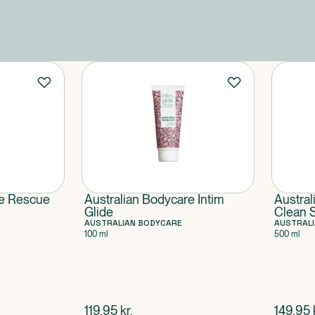
re Rescue
Australian Bodycare Intim
Austral
Glide
Clean 
AUSTRALIAN BODYCARE
AUSTRAL
100 ml
500 ml
$
nuværende pris
$
nuvær
119,95
kr.
149,95