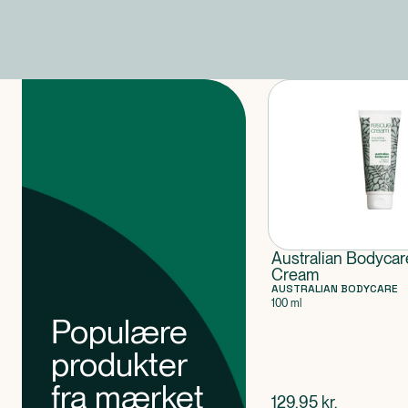
Produkter
Australian Bodyca
Cream
AUSTRALIAN BODYCARE
100 ml
Populære
produkter
fra mærket
$
nuværende pris
129,95
kr.