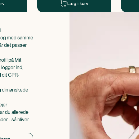
urv
Læg i kurv
n
is og med samme
når det passer
ofil på Mit
 logger ind,
d dit CPR-
æg din ønskede
ejer
ar du allerede
er - så bliver