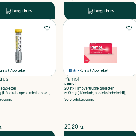
Læg i kurv
Læg i kurv
un på Apoteket
18 år +
Kun på Apoteket
trus
Pamol
pamol
setabletter
20 stk Filmovertrukne tabletter
(Håndkøb, apoteksforbeholdt),
500 mg (Håndkøb, apoteksforbeholdt),
ylsyre, Caffein
Paracetamol
tresumé
Se produktresumé
ende pris
$
nuværende pris
r.
29,20
kr.