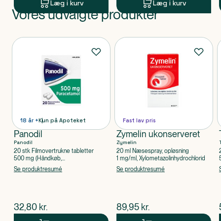
Læg i kurv
Læg i kurv
Vores udvalgte produkter
Produkt 1 af 0
Produkter
18 år +
Kun på Apoteket
Fast lav pris
Panodil
Zymelin ukonserveret
Panodil
Zymelin
20 stk Filmovertrukne tabletter
20 ml Næsespray, opløsning
500 mg (Håndkøb,
1 mg/ml, Xylometazolinhydrochlorid
apoteksforbeholdt), Paracetamol
Se produktresumé
Se produktresumé
$
nuværende pris
$
nuværende pris
32,80
kr.
89,95
kr.