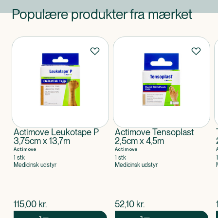
Populære produkter fra mærket
Produkter
Actimove Leukotape P
Actimove Tensoplast
3,75cm x 13,7m
2,5cm x 4,5m
Actimove
Actimove
1 stk
1 stk
Medicinsk udstyr
Medicinsk udstyr
$
nuværende pris
$
nuværende pris
115,00
kr.
52,10
kr.