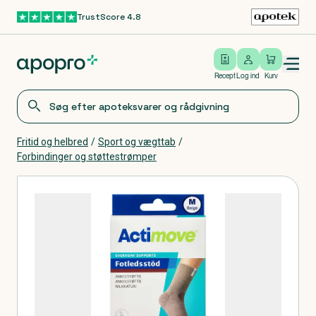
TrustScore 4.8
Gå til hovedindhold
Open/close menu
Log ind
Recept
Log ind
Kurv
Fritid og helbred
/
Sport og vægttab
/
Forbindinger og støttestrømper