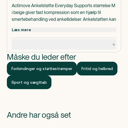
Actimove Ankelstøtte Everyday Supports størrelse M
i beige giver fast kompression som en hjælp til
smertebehandling ved ankellidelser. Ankelstøtten kan
hjælpe på degenerative ankelplager, syndromer
Læs mere
relateret til overbelastning, repeterende belastning
eller kroniske ankelsmerter.
Specifikationer
Forstærkede kanter giver lang holdbarhed, og blødt
garn giver vedvarende komfort.
Måske du leder efter
Actimove Ankelstøtte Everyday Supports størrelse M
er lavet uden latex.
Forbindinger og støttestrømper
Fritid og helbred
Omkreds: 21-24 cm.
Indeholder
Sport og vægttab
1 stk Actimove Ankelstøtte Everyday Supports
størrelse M.
Klassificeret som
Produktet er CE-mærket medicinsk udstyr.
Andre har også set