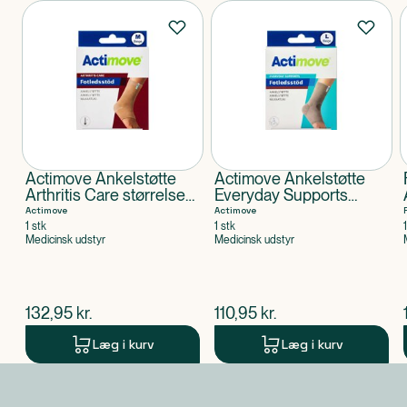
Produkter
Actimove Ankelstøtte
Actimove Ankelstøtte
Arthritis Care størrelse
Everyday Supports
M
størrelse L
Actimove
Actimove
1 stk
1 stk
Medicinsk udstyr
Medicinsk udstyr
$
nuværende pris
$
nuværende pris
132,95
kr.
110,95
kr.
Læg i kurv
Læg i kurv
Produkt 1 af 0