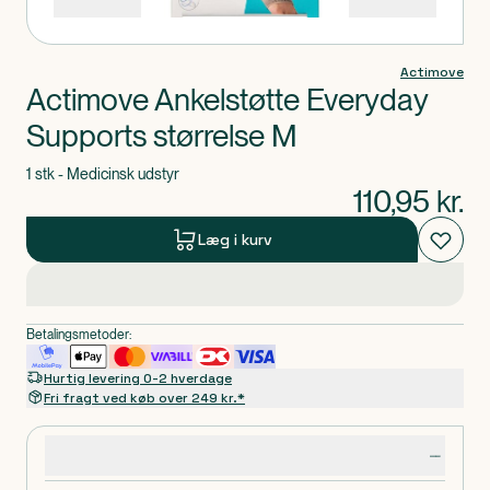
Actimove
Actimove Ankelstøtte Everyday
Supports størrelse M
1 stk - Medicinsk udstyr
110,95
kr.
Læg i kurv
Betalingsmetoder:
Hurtig levering 0-2 hverdage
Fri fragt ved køb over 249 kr.*
Produktdetaljer