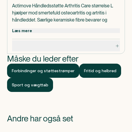
Actimove Håndledsstøtte Arthritis Care størrelse L
hjælper mod smertefuld osteoartritis og artritis i
håndleddet. Særlige keramiske fibre bevarer og
reflekterer kropsvarmen og giver beroligende varme,
Læs mere
som bidrager til smertelindring.
Terapeutisk varmebehandling fremmer cirkulation
Specifikationer
omkring håndleddet med henblik på hurtigere
tilbagevenden til daglige aktiviteter.
Måske du leder efter
Actimove Håndledsstøtte Arthritis Care størrelse L er
lavet uden latex.
Forbindinger og støttestrømper
Fritid og helbred
Omkreds: 17-19 cm.
Indeholder
Sport og vægttab
1 stk. Actimove Håndledsstøtte Arthritis Care størrelse
L.
Klassificeret som
Produktet er CE-mærket medicinsk udstyr.
Andre har også set