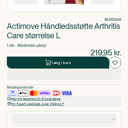
Actimove
Actimove Håndledsstøtte Arthritis
Care størrelse L
1 stk - Medicinsk udstyr
219,95
kr.
Læg i kurv
Betalingsmetoder:
Hurtig levering 0-2 hverdage
Fri fragt ved køb over 249 kr.*
Produktdetaljer