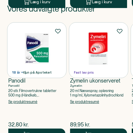
Læg i kurv
Læg i kurv
Vores udvalgte produkter
Produkt 1 af 0
Produkter
18 år +
Kun på Apoteket
Fast lav pris
Panodil
Zymelin ukonserveret
Panodil
Zymelin
20 stk Filmovertrukne tabletter
20 ml Næsespray, opløsning
500 mg (Håndkøb,
1 mg/ml, Xylometazolinhydrochlorid
apoteksforbeholdt), Paracetamol
Se produktresumé
Se produktresumé
$
nuværende pris
$
nuværende pris
32,80
kr.
89,95
kr.