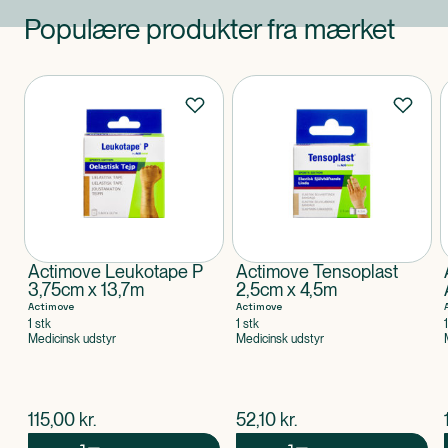
Populære produkter fra mærket
Produkter
Actimove Leukotape P
Actimove Tensoplast
3,75cm x 13,7m
2,5cm x 4,5m
Actimove
Actimove
1 stk
1 stk
Medicinsk udstyr
Medicinsk udstyr
$
nuværende pris
$
nuværende pris
115,00
kr.
52,10
kr.