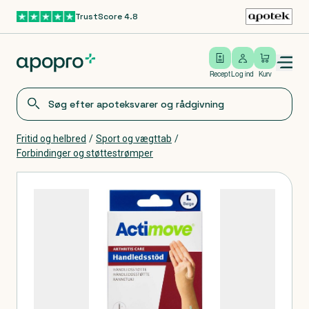
TrustScore 4.8
Gå til hovedindhold
Open/close menu
Log ind
Recept
Log ind
Kurv
Fritid og helbred
/
Sport og vægttab
/
Forbindinger og støttestrømper