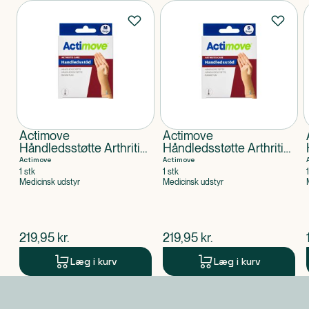
Produkter
Actimove
Actimove
Håndledsstøtte Arthritis
Håndledsstøtte Arthritis
Care størrelse M
Care størrelse S
Actimove
Actimove
1 stk
1 stk
Medicinsk udstyr
Medicinsk udstyr
$
nuværende pris
$
nuværende pris
219,95
kr.
219,95
kr.
Læg i kurv
Læg i kurv
Produkt 1 af 0