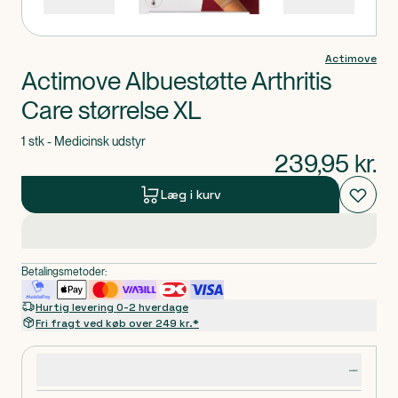
Actimove
Actimove Albuestøtte Arthritis
Care størrelse XL
1 stk - Medicinsk udstyr
239,95
kr.
Læg i kurv
Betalingsmetoder:
Hurtig levering 0-2 hverdage
Fri fragt ved køb over 249 kr.*
Produktdetaljer