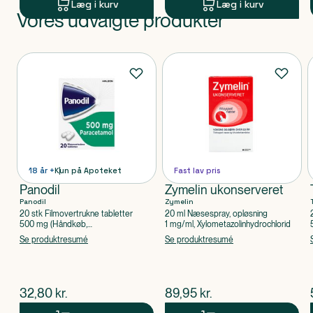
Læg i kurv
Læg i kurv
Vores udvalgte produkter
Produkt 1 af 0
Produkter
18 år +
Kun på Apoteket
Fast lav pris
Panodil
Zymelin ukonserveret
Panodil
Zymelin
20 stk Filmovertrukne tabletter
20 ml Næsespray, opløsning
500 mg (Håndkøb,
1 mg/ml, Xylometazolinhydrochlorid
apoteksforbeholdt), Paracetamol
Se produktresumé
Se produktresumé
$
nuværende pris
$
nuværende pris
32,80
kr.
89,95
kr.