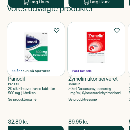
Læg i kurv
Læg i kurv
Vores udvalgte produkter
Produkt 1 af 0
Produkter
18 år +
Kun på Apoteket
Fast lav pris
Panodil
Zymelin ukonserveret
Panodil
Zymelin
20 stk Filmovertrukne tabletter
20 ml Næsespray, opløsning
500 mg (Håndkøb,
1 mg/ml, Xylometazolinhydrochlorid
apoteksforbeholdt), Paracetamol
Se produktresumé
Se produktresumé
$
nuværende pris
$
nuværende pris
32,80
kr.
89,95
kr.