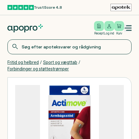
TrustScore 4.8
Gå til hovedindhold
Open/close menu
Log ind
Recept
Log ind
Kurv
Fritid og helbred
/
Sport og vægttab
/
Forbindinger og støttestrømper