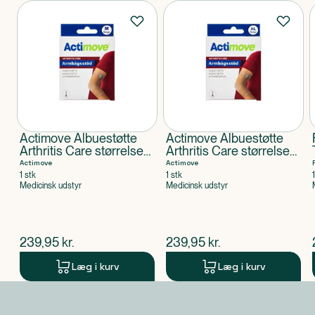
Produkter
Actimove Albuestøtte
Actimove Albuestøtte
Arthritis Care størrelse
Arthritis Care størrelse
M
XL
Actimove
Actimove
1 stk
1 stk
Medicinsk udstyr
Medicinsk udstyr
$
nuværende pris
$
nuværende pris
239,95
kr.
239,95
kr.
Læg i kurv
Læg i kurv
Produkt 1 af 0