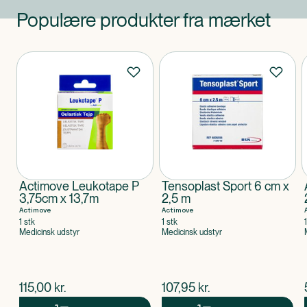
Populære produkter fra mærket
Produkter
Actimove Leukotape P
Tensoplast Sport 6 cm x
3,75cm x 13,7m
2,5 m
Actimove
Actimove
1 stk
1 stk
Medicinsk udstyr
Medicinsk udstyr
$
nuværende pris
$
nuværende pris
115,00
kr.
107,95
kr.