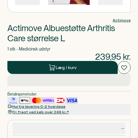
Actimove
Actimove Albuestøtte Arthritis
Care størrelse L
1 stk - Medicinsk udstyr
239,95
kr.
Læg i kurv
Betalingsmetoder:
Hurtig levering 0-2 hverdage
Fri fragt ved køb over 249 kr.*
Produktdetaljer