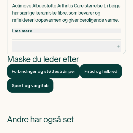
Actimove Albuestøtte Arthritis Care størrelse L i beige
har særlige keramiske fibre, som bevarer og
reflekterer kropsvarmen og giver beroligende varme,
hvilket giver smertelindring. Produktet hjælper på
Læs mere
smertefuld osteoartritis og artritis i albueleddet.
Fire-vejs-stræk giver let komfortabel kompression,
Specifikationer
som reducerer hævelser og giver forbedret mobilitet.
Actimove Albuestøtte Arthritis Care størrelse L er
Måske du leder efter
lavet uden latex.
Omkreds: 26-29 cm.
Forbindinger og støttestrømper
Fritid og helbred
Indeholder
1 stk. Actimove Albuestøtte Arthritis Care størrelse L.
Sport og vægttab
Klassificeret som
Produktet er CE-mærket medicinsk udstyr.
Andre har også set