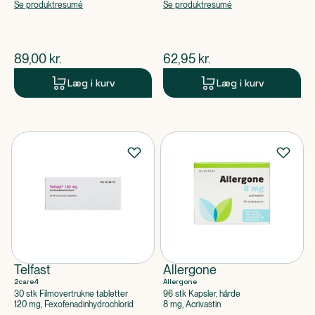
apoteksforbeholdt), Budesonid
Se produktresumé
Se produktresumé
$
nuværende pris
$
nuværende pris
89,00
kr.
62,95
kr.
Læg i kurv
Læg i kurv
Telfast
Allergone
2care4
Allergone
30 stk Filmovertrukne tabletter
96 stk Kapsler, hårde
120 mg, Fexofenadinhydrochlorid
8 mg, Acrivastin