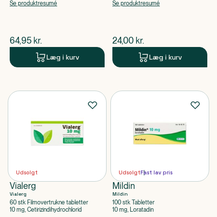
Se produktresumé
Se produktresumé
$
nuværende pris
$
nuværende pris
64,95
kr.
24,00
kr.
Læg i kurv
Læg i kurv
Udsolgt
Udsolgt
Fast lav pris
Vialerg
Mildin
Vialerg
Mildin
60 stk Filmovertrukne tabletter
100 stk Tabletter
10 mg, Cetirizindihydrochlorid
10 mg, Loratadin