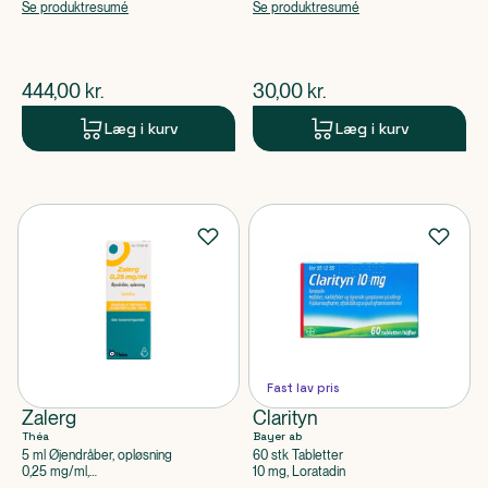
Se produktresumé
Se produktresumé
$
nuværende pris
$
nuværende pris
444,00
kr.
30,00
kr.
Læg i kurv
Læg i kurv
Fast lav pris
Zalerg
Clarityn
Théa
Bayer ab
5 ml Øjendråber, opløsning
60 stk Tabletter
0,25 mg/ml,
10 mg, Loratadin