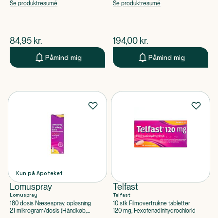
Se produktresumé
Se produktresumé
$
nuværende pris
$
nuværende pris
84,95
kr.
194,00
kr.
Påmind mig
Påmind mig
Kun på Apoteket
Lomuspray
Telfast
Lomuspray
Telfast
180 dosis Næsespray, opløsning
10 stk Filmovertrukne tabletter
21 mikrogram/dosis (Håndkøb,
120 mg, Fexofenadinhydrochlorid