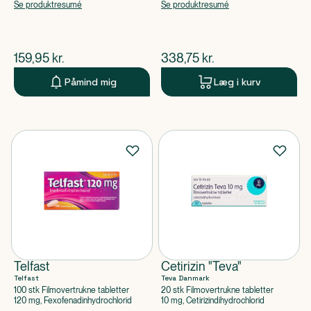
Ketotifenhydrogenfumarat
Se produktresumé
Se produktresumé
$
nuværende pris
$
nuværende pris
159,95
kr.
338,75
kr.
Påmind mig
Læg i kurv
Telfast
Cetirizin "Teva"
Telfast
Teva Danmark
100 stk Filmovertrukne tabletter
20 stk Filmovertrukne tabletter
120 mg, Fexofenadinhydrochlorid
10 mg, Cetirizindihydrochlorid