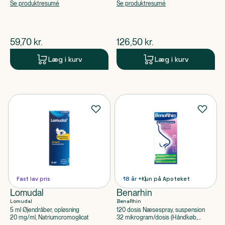
apoteksforbeholdt),
Se produktresumé
Se produktresumé
Beclometasondipropionatmonohydrat
$
nuværende pris
$
nuværende pris
59,70
kr.
126,50
kr.
Læg i kurv
Læg i kurv
Fast lav pris
18 år +
Kun på Apoteket
Lomudal
Benarhin
Lomudal
BenaRhin
5 ml Øjendråber, opløsning
120 dosis Næsespray, suspension
20 mg/ml, Natriumcromoglicat
32 mikrogram/dosis (Håndkøb,