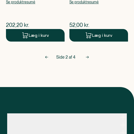
apoteksforbeholdt),
Se produktresumé
Se produktresumé
Ipratropiumbromid
$
nuværende pris
$
nuværende pris
202,20
kr.
52,00
kr.
Læg i kurv
Læg i kurv
Side
2
af
4
Kontakt apoteksteamet
Genveje
Om Apopro