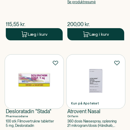
Se produktresumé
$
nuværende pris
$
nuværende pris
115,55
kr.
200,00
kr.
Læg i kurv
Læg i kurv
Kun på Apoteket
Desloratadin "Stada"
Atrovent Nasal
Pharmacodane
Orifarm
100 stk Filmovertrukne tabletter
360 dosis Næsespray, opløsning
5 mg, Desloratadin
21 mikrogram/dosis (Håndkøb,