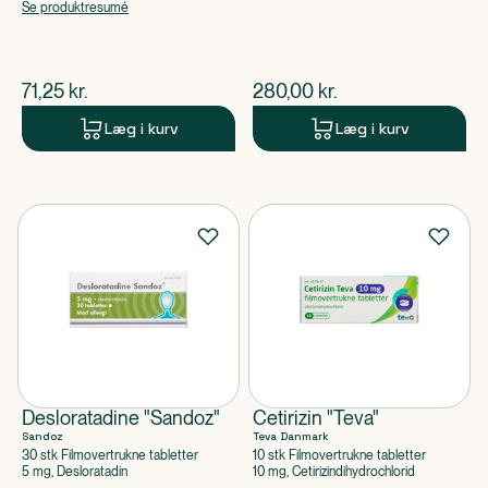
Se produktresumé
$
nuværende pris
$
nuværende pris
71,25
kr.
280,00
kr.
Læg i kurv
Læg i kurv
Desloratadine "Sandoz"
Cetirizin "Teva"
Sandoz
Teva Danmark
30 stk Filmovertrukne tabletter
10 stk Filmovertrukne tabletter
5 mg, Desloratadin
10 mg, Cetirizindihydrochlorid