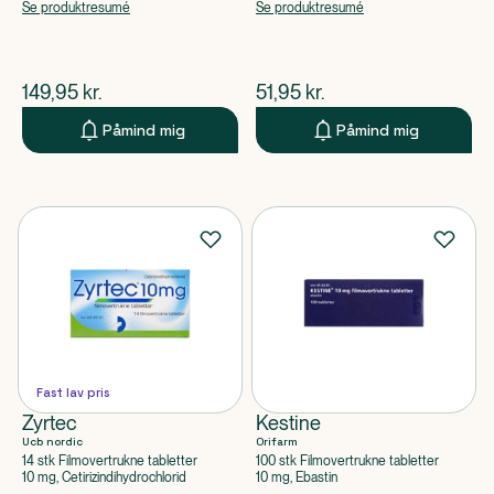
Se produktresumé
Se produktresumé
$
nuværende pris
$
nuværende pris
149,95
kr.
51,95
kr.
Påmind mig
Påmind mig
Fast lav pris
Zyrtec
Kestine
Ucb nordic
Orifarm
14 stk Filmovertrukne tabletter
100 stk Filmovertrukne tabletter
10 mg, Cetirizindihydrochlorid
10 mg, Ebastin