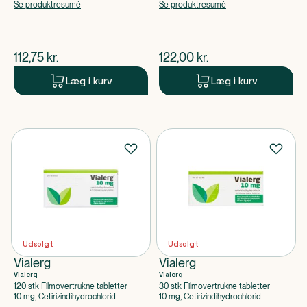
apoteksforbeholdt),
Se produktresumé
Se produktresumé
Ipratropiumbromidmonohydrat
$
nuværende pris
$
nuværende pris
112,75
kr.
122,00
kr.
Læg i kurv
Læg i kurv
Udsolgt
Udsolgt
Vialerg
Vialerg
Vialerg
Vialerg
120 stk Filmovertrukne tabletter
30 stk Filmovertrukne tabletter
10 mg, Cetirizindihydrochlorid
10 mg, Cetirizindihydrochlorid