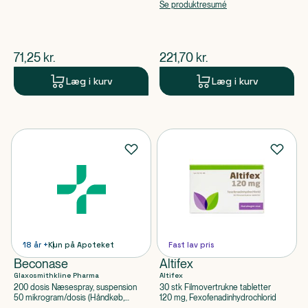
Ketotifenhydrogenfumarat
Se produktresumé
$
nuværende pris
$
nuværende pris
71,25
kr.
221,70
kr.
Læg i kurv
Læg i kurv
18 år +
Kun på Apoteket
Fast lav pris
Beconase
Altifex
Glaxosmithkline Pharma
Altifex
200 dosis Næsespray, suspension
30 stk Filmovertrukne tabletter
50 mikrogram/dosis (Håndkøb,
120 mg, Fexofenadinhydrochlorid