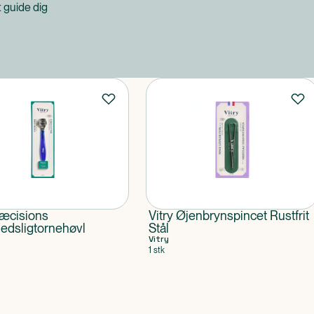
at guide dig
ræcisions
Vitry Øjenbrynspincet Rustfrit
edsligtornehøvl
Stål
Vitry
1 stk