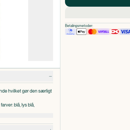
Betalingsmetoder:
nde hvilket gør den særligt
rver: blå, lys blå,
s, grøn og hvid.