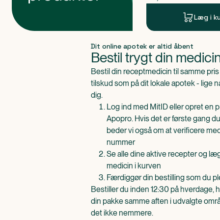
Læg i k
Produkt 1 af 0
Dit online apotek er altid åbent
Bestil trygt din medici
Bestil din receptmedicin til samme pr
tilskud som på dit lokale apotek - lige 
dig.
Log ind med MitID eller opret en pr
Apopro. Hvis det er første gang du
beder vi også om at verificere me
nummer
Se alle dine aktive recepter og l
medicin i kurven
Færdiggør din bestilling som du pl
Bestiller du inden 12:30 på hverdage, h
din pakke samme aften i udvalgte områd
det ikke nemmere.