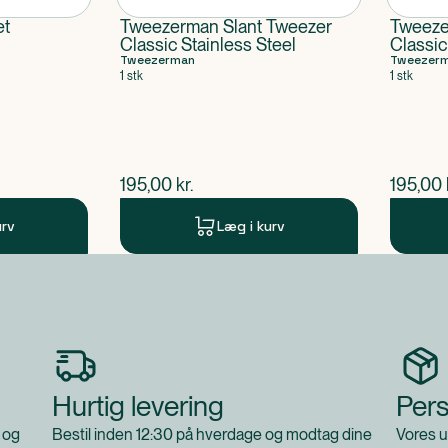
et
Tweezerman Slant Tweezer
Tweeze
Classic Stainless Steel
Classic
Tweezerman
Tweezer
1 stk
1 stk
$
nuværende pris
$
nuvær
195,00
kr.
195,00
urv
Læg i kurv
Hurtig levering
Pers
 og
Bestil inden 12:30 på hverdage og modtag dine
Vores u