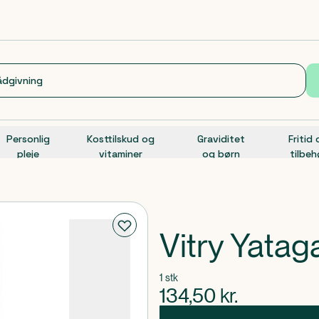
Personlig
Kosttilskud og
Graviditet
Fritid
pleje
vitaminer
og børn
tilbeh
Vitry Yatag
1 stk
134,50
kr.