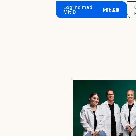
Log ind med
MitID