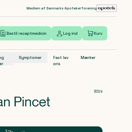
Medlem af Danmarks Apotekerforening
Bestil receptmedicin
Log ind
Kurv
 og
Symptomer
Fast lav
Mærker
ør
pris
Vitry
an Pincet