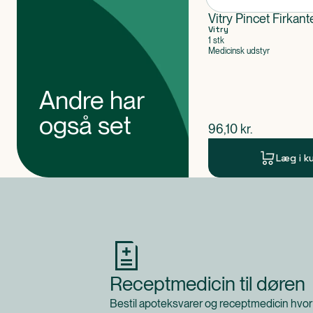
Vitry Pincet Firkant
Vitry
1 stk
Medicinsk udstyr
Andre har
også set
$
nuværende pris
96,10
kr.
Læg i k
Produkt 1 af 0
Receptmedicin til døren
Bestil apoteksvarer og receptmedicin hvor