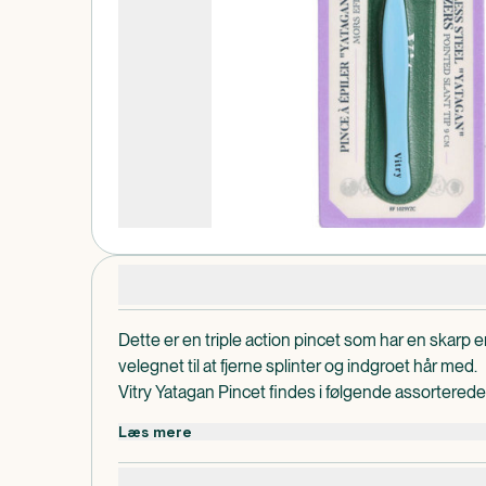
Produktdetaljer
Dette er en triple action pincet som har en skarp e
velegnet til at fjerne splinter og indgroet hår med.
Vitry Yatagan Pincet findes i følgende assorterede fa
bordeaux, gul, lilla, lys lilla, sort, pink, lyserød, turki
Læs mere