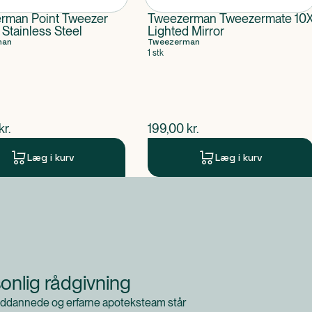
rman Point Tweezer
Tweezerman Tweezermate 10
 Stainless Steel
Lighted Mirror
man
Tweezerman
1 stk
ende pris
$
nuværende pris
kr.
199,00
kr.
Læg i kurv
Læg i kurv
onlig rådgivning
ddannede og erfarne apoteksteam står