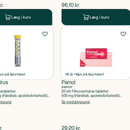
ende pris
$
nuværende pris
kr.
96,10
kr.
Læg i kurv
Læg i kurv
un på Apoteket
18 år +
Kun på Apoteket
trus
Pamol
pamol
setabletter
20 stk Filmovertrukne tabletter
(Håndkøb, apoteksforbeholdt),
500 mg (Håndkøb, apoteksforbeholdt),
ylsyre, Caffein
Paracetamol
tresumé
Se produktresumé
ende pris
$
nuværende pris
r.
29,20
kr.