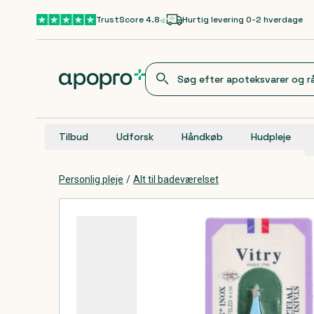
Gå til hovedindhold
TrustScore 4.8
Hurtig levering 0-2 hverdage
Tilbud
Udforsk
Håndkøb
Hudpleje
Personlig pleje
/
Alt til badeværelset