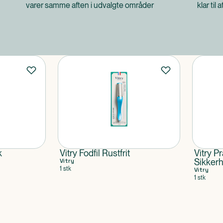
varer samme aften i udvalgte områder
klar til 
k
Vitry Fodfil Rustfrit
Vitry P
Vitry
Sikkerh
1 stk
Vitry
1 stk