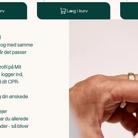
urv
Læg i kurv
n
is og med samme
når det passer
ofil på Mit
 logger ind,
d dit CPR-
æg din ønskede
ejer
ar du allerede
er - så bliver