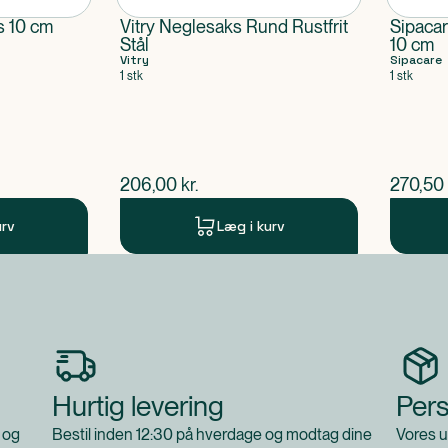
s 10 cm
Vitry Neglesaks Rund Rustfrit
Sipaca
Stål
10 cm
Vitry
Sipacare
1 stk
1 stk
$
nuværende pris
$
nuvær
206,00
kr.
270,50
urv
Læg i kurv
Hurtig levering
Pers
 og
Bestil inden 12:30 på hverdage og modtag dine
Vores u