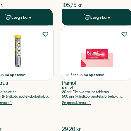
ende pris
$
nuværende pris
r.
105,75
kr.
Læg i kurv
Læg i kurv
un på Apoteket
18 år +
Kun på Apoteket
trus
Pamol
pamol
setabletter
20 stk Filmovertrukne tabletter
(Håndkøb, apoteksforbeholdt),
500 mg (Håndkøb, apoteksforbeholdt),
ylsyre, Caffein
Paracetamol
tresumé
Se produktresumé
ende pris
$
nuværende pris
r.
29,20
kr.