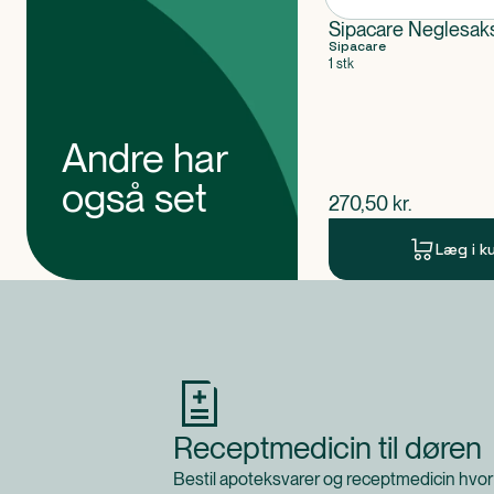
Sipacare Neglesak
Sipacare
1 stk
Andre har
også set
$
nuværende pris
270,50
kr.
Læg i k
Produkt 1 af 0
Receptmedicin til døren
Bestil apoteksvarer og receptmedicin hvor