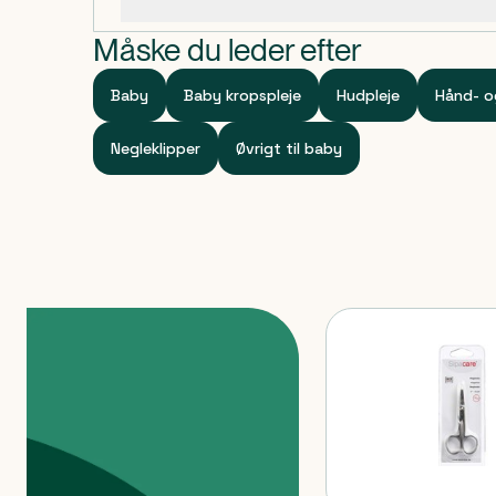
Specifikationer
Dosis og anvendelse
Man ligger blot babyens negle ind i hullet og så er
Måske du leder efter
beskyttet mod bladene.
Baby
Baby kropspleje
Hudpleje
Hånd- o
Negleklipper
Øvrigt til baby
Produkter