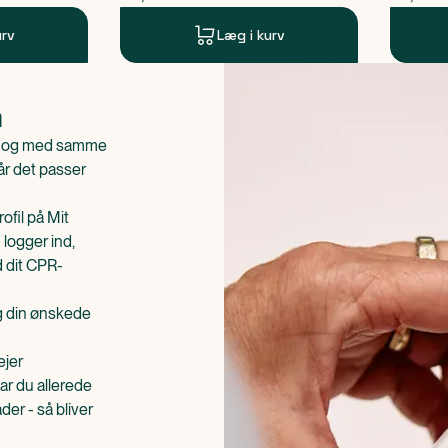
urv
Læg i kurv
n
is og med samme
når det passer
ofil på Mit
 logger ind,
d dit CPR-
æg din ønskede
ejer
ar du allerede
er - så bliver