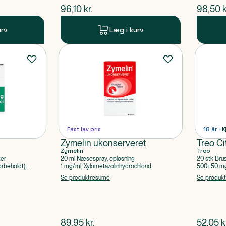
$
nuværende pris
$
nuvær
96,10
kr.
98,50
k
urv
Læg i kurv
Fast lav pris
18 år +
K
Zymelin ukonserveret
Treo Ci
Zymelin
Treo
ter
20 ml Næsespray, opløsning
20 stk Bru
rbeholdt),
1 mg/ml, Xylometazolinhydrochlorid
500+50 mg 
Acetylsalic
Se produktresumé
Se produk
$
nuværende pris
$
nuvær
89,95
kr.
52,05
k