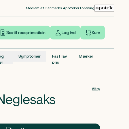
Medlem af Danmarks Apotekerforening
Bestil receptmedicin
Log ind
Kurv
 og
Symptomer
Fast lav
Mærker
ør
pris
Vitry
 Neglesaks