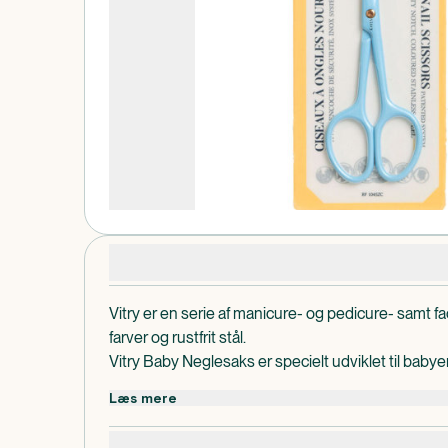
Produktdetaljer
Vitry er en serie af manicure- og pedicure- samt fac
farver og rustfrit stål.
Vitry Baby Neglesaks er specielt udviklet til babyer
klippe neglene.
Læs mere
Vitry Baby Neglesaks findes i følgende farver: blå, lys 
lyserød, lys grøn og hvid.