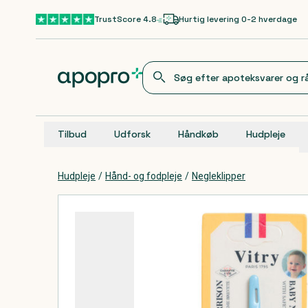
Gå til hovedindhold
TrustScore 4.8
Hurtig levering 0-2 hverdage
Tilbud
Udforsk
Håndkøb
Hudpleje
Hudpleje
/
Hånd- og fodpleje
/
Negleklipper