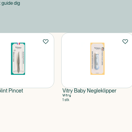
at guide dig
lint Pincet
Vitry Baby Negleklipper
Vitry
1 stk