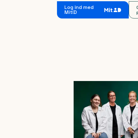
Log ind med
MitID