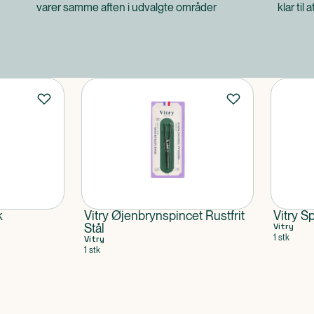
varer samme aften i udvalgte områder
klar til 
k
Vitry Øjenbrynspincet Rustfrit
Vitry Sp
Stål
Vitry
1 stk
Vitry
1 stk