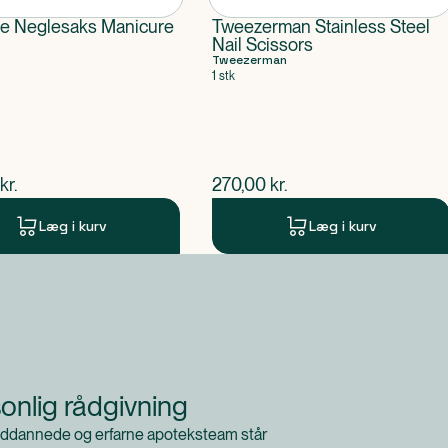
re Neglesaks Manicure
Tweezerman Stainless Steel
Nail Scissors
Tweezerman
1 stk
ende pris
$
nuværende pris
kr.
270,00
kr.
Læg i kurv
Læg i kurv
onlig rådgivning
ddannede og erfarne apoteksteam står