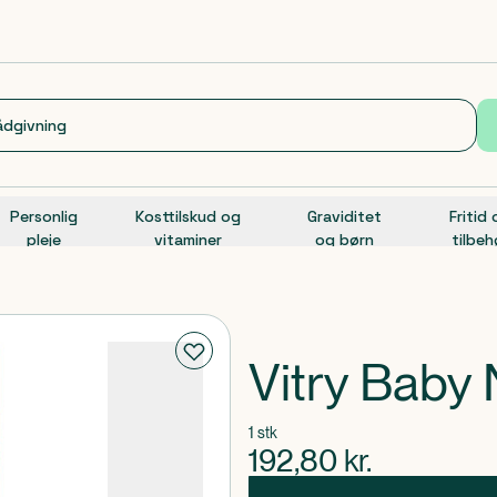
Personlig
Kosttilskud og
Graviditet
Fritid
pleje
vitaminer
og børn
tilbeh
Vitry Baby
1 stk
192,80
kr.