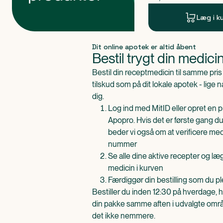
Læg i k
Produkt 1 af 0
Dit online apotek er altid åbent
Bestil trygt din medici
Bestil din receptmedicin til samme pr
tilskud som på dit lokale apotek - lige 
dig.
Log ind med MitID eller opret en pr
Apopro. Hvis det er første gang du
beder vi også om at verificere me
nummer
Se alle dine aktive recepter og l
medicin i kurven
Færdiggør din bestilling som du pl
Bestiller du inden 12:30 på hverdage, h
din pakke samme aften i udvalgte områd
det ikke nemmere.