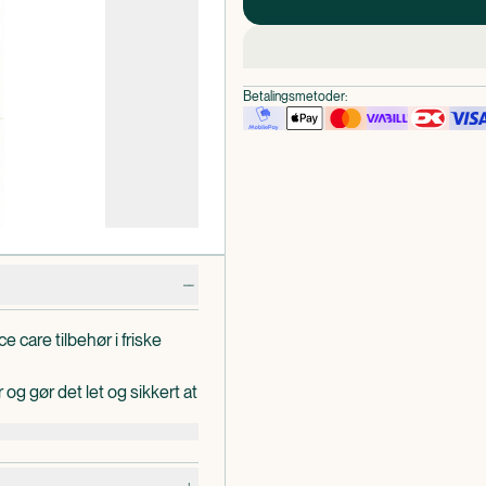
Betalingsmetoder:
e care tilbehør i friske
 og gør det let og sikkert at
blå, gul, lilla, pink,