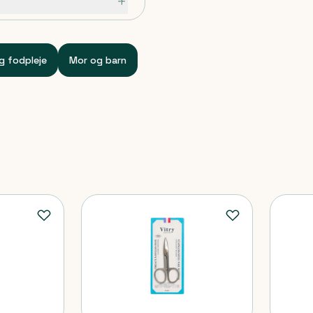
 resten af fingeren
g fodpleje
Mor og barn