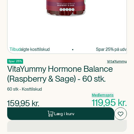
Produkt 1 af 0
% på udvalgte kosttilskud
Tilbud
Spar 25% på udvalgte k
VitaYummy
Spar 25%
VitaYummy Hormone Balance
(Raspberry & Sage) - 60 stk.
60 stk - Kosttilskud
Medlemspris
119,95
kr.
159,95
kr.
Læg i kurv