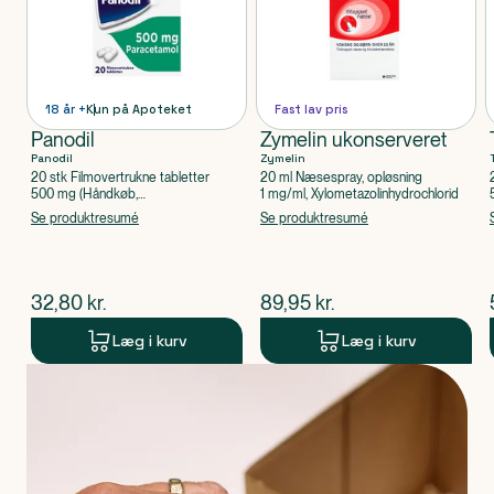
18 år +
Kun på Apoteket
Fast lav pris
Panodil
Zymelin ukonserveret
Panodil
Zymelin
20 stk Filmovertrukne tabletter
20 ml Næsespray, opløsning
500 mg (Håndkøb,
1 mg/ml, Xylometazolinhydrochlorid
apoteksforbeholdt), Paracetamol
Se produktresumé
Se produktresumé
$
nuværende pris
$
nuværende pris
32,80
kr.
89,95
kr.
Læg i kurv
Læg i kurv
Produkt 1 af 0