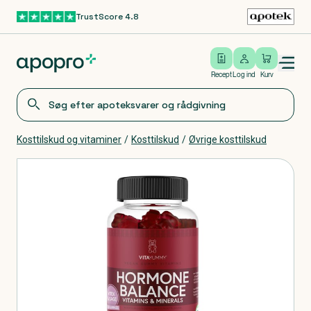
TrustScore 4.8
Gå til hovedindhold
Open/close menu
Log ind
Recept
Log ind
Kurv
Kosttilskud og vitaminer
/
Kosttilskud
/
Øvrige kosttilskud
Produkter