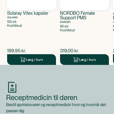
Solaray Vitex kapsler
NORDBO Female
Support PMS
SOLARAY
100 stk
NORDBO
Kosttilskud
90 stk
Kosttilskud
$
nuværende pris
$
nuværende pris
199,95
kr.
319,00
kr.
Læg i kurv
Læg i kurv
Produkt 1 af 0
Receptmedicin til døren
Bestil apoteksvarer og receptmedicin hvor og hvornår det
passer dig