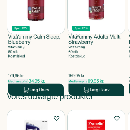
Spar 25%
Spar 25%
VitaYummy Calm Sleep,
VitaYummy Adults Multi,
Blueberry
Strawberry
VitaYummy
VitaYummy
60 stk
60 stk
Kosttilskud
Kosttilskud
$
gammel pris
$
gammel pris
179,95
kr.
159,95
kr.
134,95
kr.
119,95
kr.
Medlemspris
Medlemspris
Læg i kurv
Læg i kurv
Vores udvalgte produkter
Produkt 1 af 0
Produkter