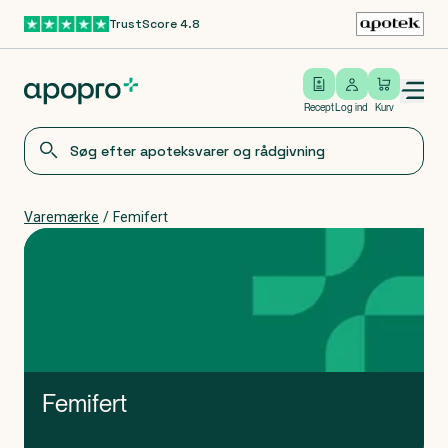
TrustScore 4.8
Gå til hovedindhold
Open/close menu
Log ind
Recept
Log ind
Kurv
Varemærke
/
Femifert
Femifert