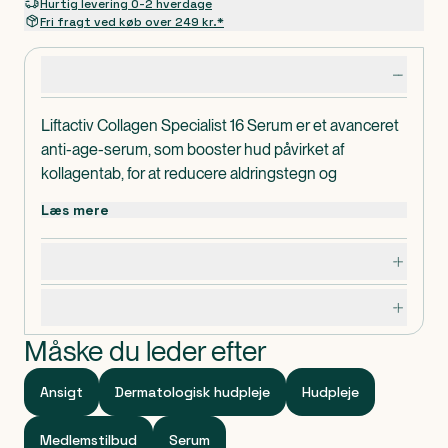
Hurtig levering 0-2 hverdage
Fri fragt ved køb over 249 kr.*
Produktdetaljer
Liftactiv Collagen Specialist 16 Serum er et avanceret
anti-age-serum, som booster hud påvirket af
kollagentab, for at reducere aldringstegn og
genoprette hudens kollagenmatrix. Velegnet til alle
Læs mere
hudtyper, dermatologisk testet og hypoallergen.
Serummet forbedrer hudens fasthed,
Effektivitet:
Dosering, opbevaring og indhold
fylde og glathed, samtidig med at det reducerer
rynker og fine linjer.
Specifikationer
Nøgleingredienser:
-Peptider: Disse kraftfulde molekyler stimulerer
Måske du leder efter
cellefornyelsen og reducerer aldringstegn forårsaget
af kollagentab.
Ansigt
Dermatologisk hudpleje
Hudpleje
-Co-bonding teknologi [Rhamnose + Peptider +
Maitake]: En unik kombination, der booster hud
Medlemstilbud
Serum