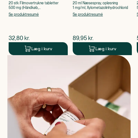
20 stk Filmovertrukne tabletter
20 ml Næsespray, opløsning
500 mg (Håndkøb,
1 mg/ml, Xylometazolinhydrochlorid
apoteksforbeholdt), Paracetamol
Se produktresumé
Se produktresumé
$
nuværende pris
$
nuværende pris
32,80
kr.
89,95
kr.
Læg i kurv
Læg i kurv
Produkt 1 af 0