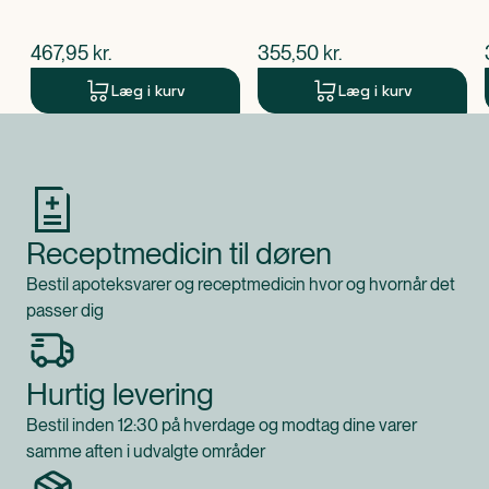
$
nuværende pris
$
nuværende pris
467,95
kr.
355,50
kr.
Læg i kurv
Læg i kurv
Produkt 1 af 0
Receptmedicin til døren
Bestil apoteksvarer og receptmedicin hvor og hvornår det
passer dig
Hurtig levering
Bestil inden 12:30 på hverdage og modtag dine varer
samme aften i udvalgte områder