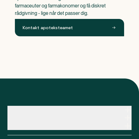
farmaceuter og farmakonomer og få diskret 
rådgivning - lige når det passer dig.
Kontakt apoteksteamet
Kontakt apoteksteamet
Genveje
Om Apopro
Apopro Online Apotek
CVR: 37983446
Apopro guider