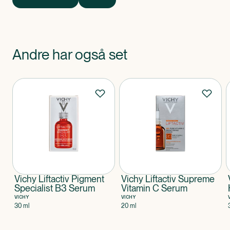
påvirket af kollagentab og dets bindinger.
Den transparente, ikke-fedtede formel
Let tekstur:
trænger hurtigt ind i huden og efterlader den blød og
smidig.
Andre har også set
Produkter
Vichy Liftactiv Pigment
Vichy Liftactiv Supreme
Specialist B3 Serum
Vitamin C Serum
VICHY
VICHY
30 ml
20 ml