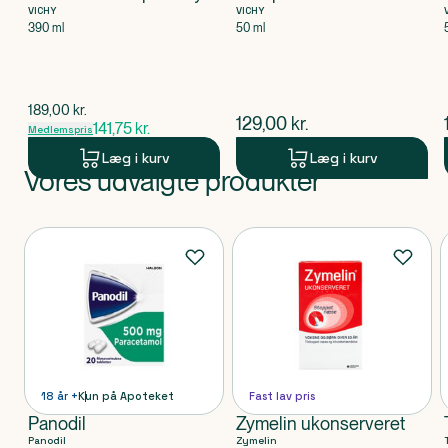
Hair
Roll-On
VICHY
VICHY
390 ml
50 ml
$
gammel pris
189,00
kr.
$
nuværende pris
129,00
kr.
141,75
kr.
Medlemspris
Læg i kurv
Læg i kurv
Vores udvalgte produkter
Produkt 1 af 0
Produkter
18 år +
Kun på Apoteket
Fast lav pris
Panodil
Zymelin ukonserveret
Panodil
Zymelin