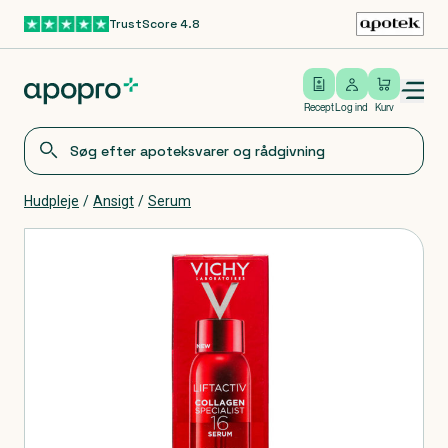
TrustScore 4.8
Gå til hovedindhold
Open/close menu
Log ind
Recept
Log ind
Kurv
Hudpleje
/
Ansigt
/
Serum
Produkter